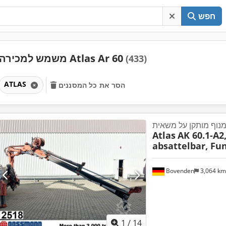
חפש
משמש למכירה Atlas Ar 60
(433)
ATLAS
הסר את כל המסננים
נוף מותקן על משאית
Atlas
AK 60.1-A2
absattelbar, Fu
Bovenden
3,064 k
1
/
14