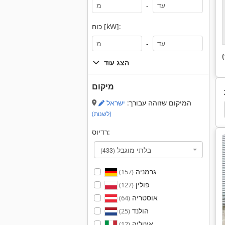
-
כוח [kW]:
-
הצג עוד
מיקום
המיקום שזוהה עבורך:
ישראל
משאית מנוף משאית Dump 4Wd
משאית מנוף
ט
(לשנות)
רדיוס:
בלתי מוגבל
(433)
גרמניה
(157)
פולין
(127)
אוסטריה
(64)
הולנד
(25)
איטליה
(12)