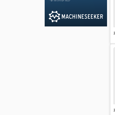
*למודעה/לחודש