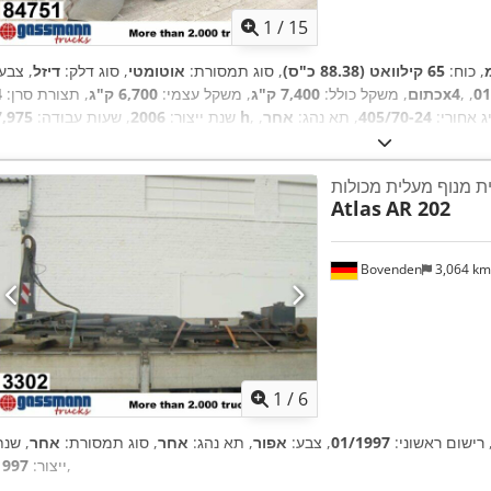
1
/
15
, כוח:
65 קילוואט (88.38 כ"ס)
, סוג תמסורת:
אוטומטי
, סוג דלק:
דיזל
, צבע
01
,
4x4
כתום
, משקל כולל:
7,400 ק"ג
, משקל עצמי:
6,700 ק"ג
, תצורת סרן:
ג אחורי:
405/70-24
, תא נהג:
אחר
,
7,975 h
שנת ייצור:
2006
, שעות עבודה:
2,2 מ"מ
, ציוד:
את חפירה סטנדרטית, הנעה בכל הגלגלים, פנסים נוספים
Atlas
AR 202
Bovenden
3,064 k
1
/
6
 רישום ראשוני:
01/1997
, צבע:
אפור
, תא נהג:
אחר
, סוג תמסורת:
אחר
, שנת
,
ייצור:
1997