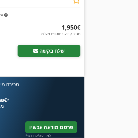
km
‏1,950 ‏€
מחיר קבוע בתוספת מע"מ
שלח בקשה
מכירה מיי
*
פרסם עכשיו החל מ־‏4.49 ‏€
מח
פרסם מודעה עכשיו
*למודעה/לחודש