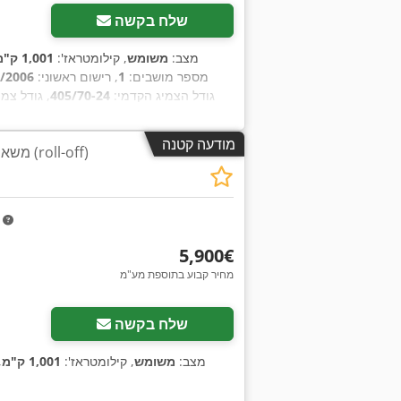
שלח בקשה
מצב:
משומש
, קילומטראז':
1,001 ק"מ
, מספר מושבים:
1
, רישום ראשוני:
/2006
, גודל הצמיג הקדמי:
405/70-24
, גודל צמי
,
בסיס גלגלים:
70
מודעה קטנה
משאית מנוף מעלית מכולות (roll-off)
m
‏5,900 ‏€
מחיר קבוע בתוספת מע"מ
שלח בקשה
מצב:
משומש
, קילומטראז':
1,001 ק"מ
,