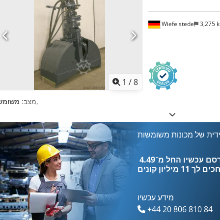
Wiefelstede
3,275 
1
/
8
,
מצב:
משומש
דית של מכונות משומשות
כים לך
11 מיליון קונים
מידע עכשיו
+44 20 806 810 84