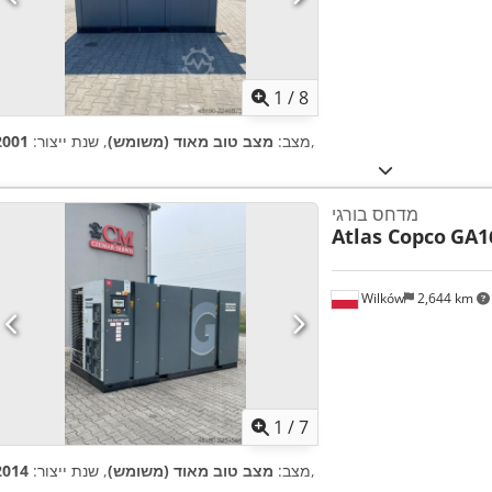
1
/
8
,
מצב:
מצב טוב מאוד (משומש)
, שנת ייצור:
2001
מדחס בורגי
Atlas Copco
GA1
Wilków
2,644 km
1
/
7
,
מצב:
מצב טוב מאוד (משומש)
, שנת ייצור:
2014