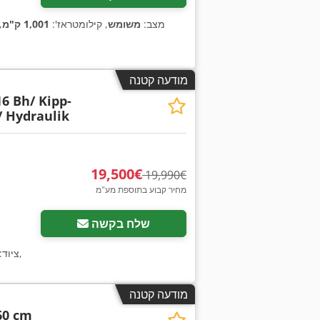
מצב:
משומש
, קילומטראז':
1,001 ק"מ
,
מודעה קטנה
16 Bh/ Kipp-
/ Hydraulik
‏19,500 ‏€
‏19,990 ‏€
מחיר קבוע בתוספת מע"מ
שלח בקשה
,
, ציוד
מודעה קטנה
60 cm