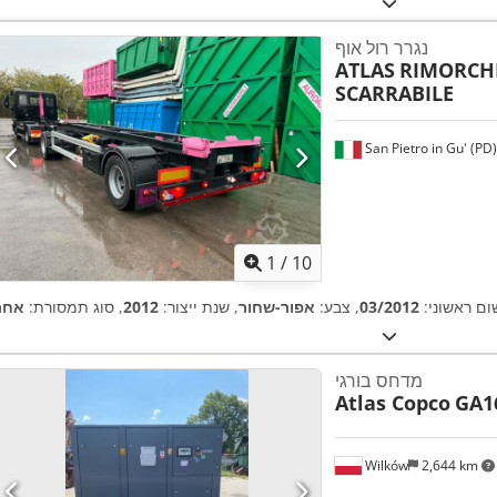
נגרר רול אוף
ATLAS
RIMORCHI
SCARRABILE
San Pietro in Gu' (PD)
1
/
10
שום ראשוני:
03/2012
, צבע:
אפור-שחור
, שנת ייצור:
2012
, סוג תמסורת:
אחר
מדחס בורגי
Atlas Copco
GA1
Wilków
2,644 km