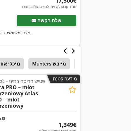
‏17,500 ‏€
מחיר קבוע לא ניתן להציג מע"מ בנפרד
שלח בקשה
,
מצב:
משומש
, רי
מערכות בקרה
Munters מייבש
מיכלי אווי
מודעה קטנה
אטלס קופקו קוברה PRO – פטיש הריסה בנזיני
ra PRO – młot
rzeniowy
Atlas
 – młot
rzeniowy
m
‏1,349 ‏€
מחיר קבוע בתוספת מע"מ