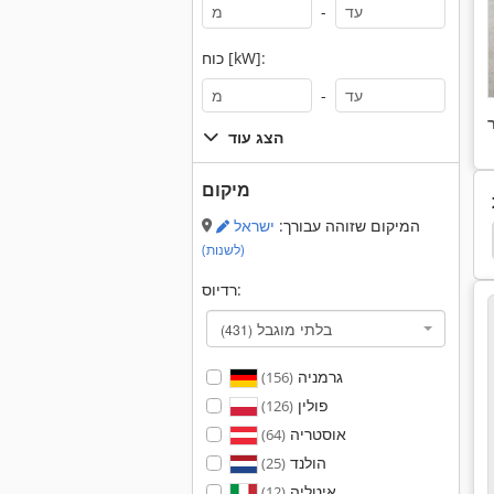
-
כוח [kW]:
-
הצג עוד
מיקום
המיקום שזוהה עבורך:
ישראל
יחידת בקרה
אלקטרוניקה
Upright Tm 12
t
(לשנות)
רדיוס:
בלתי מוגבל
(431)
גרמניה
(156)
פולין
(126)
אוסטריה
(64)
הולנד
(25)
איטליה
(12)