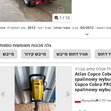
1
/
10
שום ראשוני:
03/2012
, צבע:
אפור-שחור
, שנת ייצור:
2012
, סוג תמסורת:
אחר
גלה מכונות משומשות נוספות
ר דחוס
אוויר דחוס מייבש
מייבש קירור
מייבש
Atlas Copco Cob
spalinowy wybu
Copco Cobra PRO
spalinowy wybu
Wymysłów
2,701 k