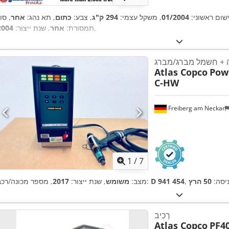
ישום ראשוני:
01/2004
, משקל עצמי:
294 ק"ג
, צבע:
כתום
, תא נהג:
אחר
, סו
,
תמסורת:
אחר
, שנת ייצור:
2004
 + חשמל מברג/מברג
Atlas Copco
Pow
C-HW
Freiberg am Neckar
1
/
7
ניסה:
50 הרץ
D 941 454
, מספר מכונה/רכב:
מצב:
משומש
, שנת ייצור:
2017
רְכִיב
Atlas Copco
PF4