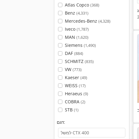
Atlas Copco
(368)
ג
Benz
(4,331)
Mercedes-Benz
(4,328)
Iveco
(1,787)
MAN
(1,620)
Siemens
(1,490)
DAF
(884)
SCHMITZ
(835)
VW
(773)
Kaeser
(49)
WEISS
(17)
Heraeus
(9)
COBRA
(2)
STB
(1)
דגם: