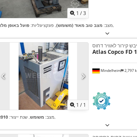
1
/
3
,
מצב:
מצב טוב מאוד (משומש)
, פונקציונליות:
פועל באופן מלא
בש קירור לאוויר דחוס
Atlas
Copco FD 
Mindelheim
2,797 
ת נוספות
1
/
1
,
מצב:
משומש
, שנת ייצור:
2010