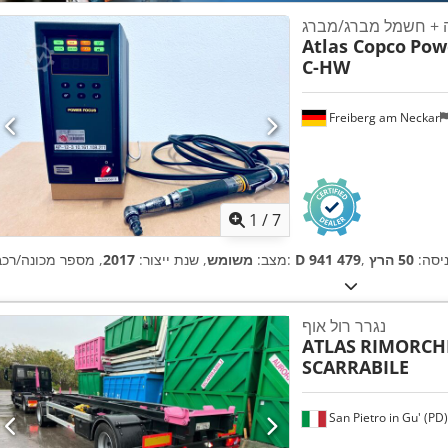
 + חשמל מברג/מברג
Atlas Copco
Pow
C-HW
Freiberg am Neckar
1
/
7
ניסה:
50 הרץ
D 941 479
, מספר מכונה/רכב:
מצב:
משומש
, שנת ייצור:
2017
נגרר רול אוף
ATLAS
RIMORCHI
SCARRABILE
San Pietro in Gu' (PD)