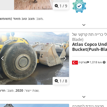
1
/
9
,
מצב:
מצב טוב מאוד (משומש)
י כרייה תת קרקעי של Atlas-Copco (Push
Blade)
Atlas Copco
Und
Bucket(Push-Bl
1,018 km
טורקיה
1
/
8
,
שנת ייצור:
2020
, מצב:
חדש
מכונה ניידת לחפירה