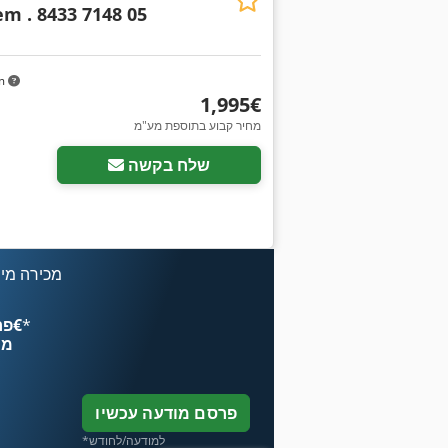
m . 8433 7148 05
km
‏1,995 ‏€
מחיר קבוע בתוספת מע"מ
שלח בקשה
מכירה מיי
*
פרסם עכשיו החל מ־‏4.49 ‏€
מח
פרסם מודעה עכשיו
*למודעה/לחודש