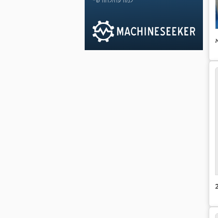
*למודעה/לחודש