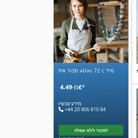
מכור את atlas 72 c מיד
*
‏4.49 ‏€
מ-
מידע עכשיו
+44 20 806 810 84
למכור ללא עמלה