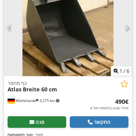
1
/
6
כף מחפר
Atlas
Breite 60 cm
‏490 ‏€
Wiefelstede
3,275 km
מחיר קבוע בתוספת מע"מ
התקשר
פנה
,
מצב:
טוב (משומש)