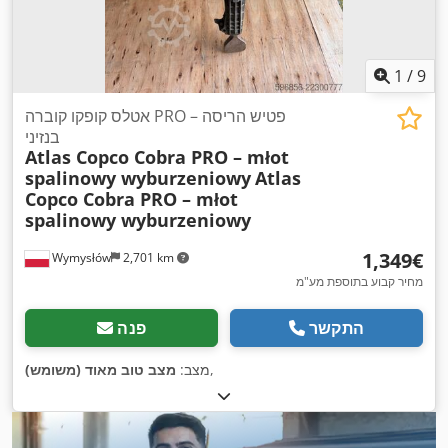
1
/
9
אטלס קופקו קוברה PRO – פטיש הריסה
בנזיני
Atlas Copco Cobra PRO – młot
spalinowy wyburzeniowy
Atlas
Copco Cobra PRO – młot
spalinowy wyburzeniowy
‏1,349 ‏€
Wymysłów
2,701 km
מחיר קבוע בתוספת מע"מ
התקשר
פנה
,
מצב:
מצב טוב מאוד (משומש)