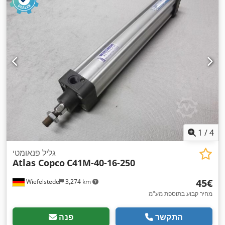
1
/
4
גליל פנאומטי
Atlas Copco
C41M-40-16-250
‏45 ‏€
Wiefelstede
3,274 km
מחיר קבוע בתוספת מע"מ
התקשר
פנה