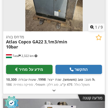
1
/
9
מדחס בורג
Atlas Copco GA22
3,1m3/min
10bar
Tata
2,322 km
התקשר
מידע על מחיר
,
10,300 h
מצב:
טוב (משומש)
, שנת ייצור:
1998
, שעות עבודה:
משקל כולל:
475 ק"ג
, סוג דלק:
חשמלי
, ספיקה נפחית:
186
,
מ"ק/שעה
, לחץ עבודה:
10 קורה
, לחץ (מרבי):
10 קורה
מודעה קטנה