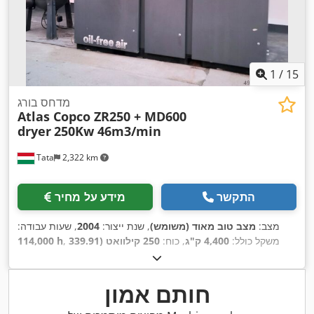
1
/
15
מדחס בורג
Atlas Copco ZR250 + MD600
dryer
250Kw 46m3/min
Tata
2,322 km
התקשר
מידע על מחיר
מצב:
מצב טוב מאוד (משומש)
, שנת ייצור:
2004
, שעות עבודה:
, משקל כולל:
4,400 ק"ג
, כוח:
250 קילוואט (339.91
114,000 h
,
כ"ס)
, ספיקה נפחית:
2.802 מ"ק/שעה
, לחץ עבודה:
10 קורה
חותם אמון