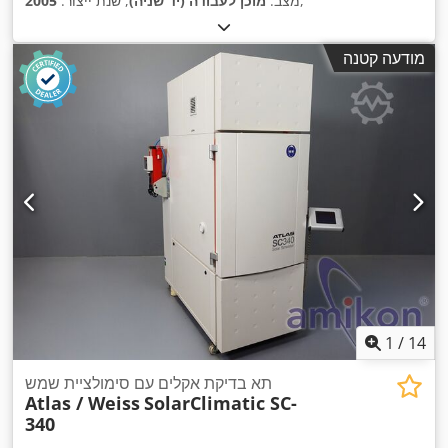
,
מצב:
מוכן לעבודה (יד שניה)
, שנת ייצור:
2005
מודעה קטנה
1
/
14
תא בדיקת אקלים עם סימולציית שמש
Atlas / Weiss
SolarClimatic SC-
340