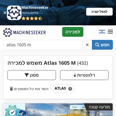
Machineseeker
לאפליקציה
בחינם בחנות
למכירה
חפש
משמש למכירה Atlas 1605 M
(432)
רלוונטיות
מסנן
ATLAS
הסר את כל המסננים
מודעה קטנה