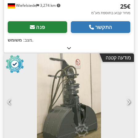
‏25 ‏€
Wiefelstede
3,274 km
מחיר קבוע בתוספת מע"מ
התקשר
פנה
,
מצב:
משומש
מודעה קטנה