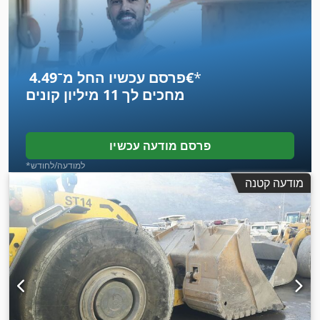
*
פרסם עכשיו החל מ־‏4.49 ‏€
מחכים לך
11 מיליון קונים
פרסם מודעה עכשיו
*למודעה/לחודש
מודעה קטנה