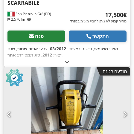
SCARRABILE
‏17,500 ‏€
San Pietro in Gu' (PD)
2,576 km
מחיר קבוע לא ניתן להציג מע"מ בנפרד
התקשר
פנה
מצב:
משומש
, רישום ראשוני:
03/2012
, צבע:
אפור-שחור
, שנת
,
ייצור:
2012
, סוג תמסורת:
אחר
מודעה קטנה