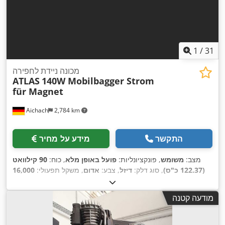
1
/
31
מכונה ניידת לחפירה
ATLAS
140W Mobilbagger Strom
für Magnet
Aichach
2,784 km
התקשר
מידע על מחיר
מצב:
משומש
, פונקציונליות:
פועל באופן מלא
, כוח:
90 קילוואט
(122.37 כ"ס)
, סוג דלק:
דיזל
, צבע:
אדום
, משקל תפעולי:
16,000
, ציוד:
דלי חפירה,
1,900 h
ק"ג
, שנת ייצור:
2019
, שעות עבודה:
,
התקן החלפה מהירה, זרוע מתכווננת, מיזוג אוויר, מצלמת רוורס
מודעה קטנה