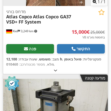
1
/
1
מדחס בורגי
Atlas Copco
Atlas Copco GA37
VSD+ FF System
‏15,000 ‏€
Kiel
3,249 km
‏25,000 ‏€
VB בתוספת מע"מ
התקשר
פנה
, פונקציונליות:
פועל באופן
12,100 h
מצב:
משומש
, שעות עבודה:
,
מלא
, מספר מכונה/רכב:
010460
מודעה קטנה