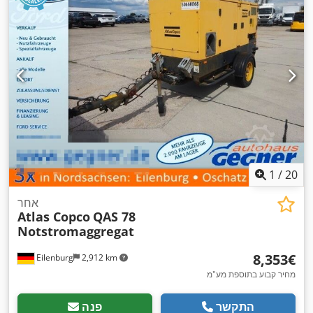
1
/
20
אחר
Atlas Copco
QAS 78
Notstromaggregat
‏8,353 ‏€
Eilenburg
2,912 km
מחיר קבוע בתוספת מע"מ
התקשר
פנה