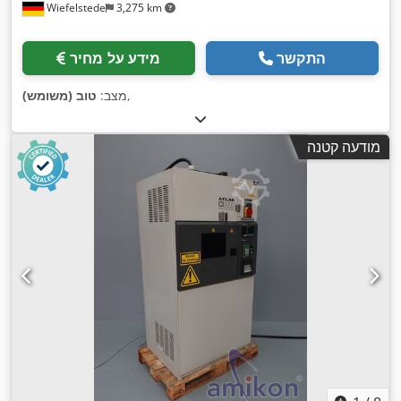
Wiefelstede
3,275 km
התקשר
מידע על מחיר
,
מצב:
טוב (משומש)
מודעה קטנה