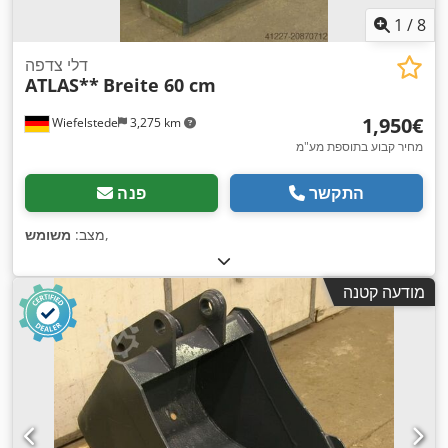
1
/
8
דלי צדפה
ATLAS**
Breite 60 cm
‏1,950 ‏€
Wiefelstede
3,275 km
מחיר קבוע בתוספת מע"מ
התקשר
פנה
,
מצב:
משומש
מודעה קטנה