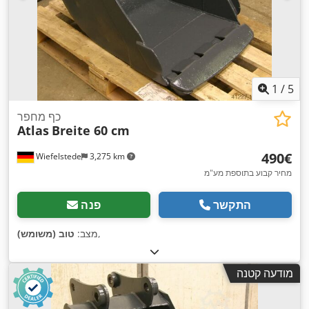
1
/
5
כף מחפר
Atlas
Breite 60 cm
‏490 ‏€
Wiefelstede
3,275 km
מחיר קבוע בתוספת מע"מ
התקשר
פנה
,
מצב:
טוב (משומש)
מודעה קטנה