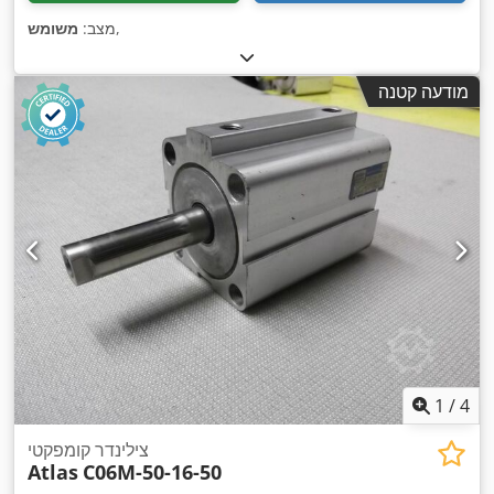
,
מצב:
משומש
מודעה קטנה
1
/
4
צילינדר קומפקטי
Atlas
C06M-50-16-50