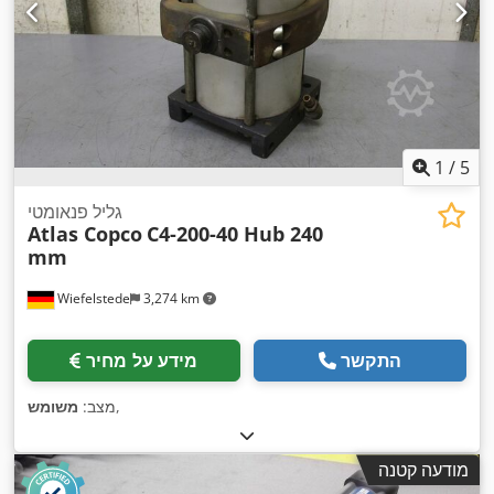
1
/
5
גליל פנאומטי
Atlas Copco
C4-200-40 Hub 240
mm
Wiefelstede
3,274 km
התקשר
מידע על מחיר
,
מצב:
משומש
מודעה קטנה