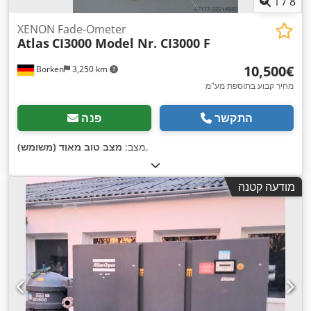
1
/
8
XENON Fade-Ometer
Atlas
CI3000 Model Nr. CI3000 F
‏10,500 ‏€
Borken
3,250 km
מחיר קבוע בתוספת מע"מ
התקשר
פנה
,
מצב:
מצב טוב מאוד (משומש)
מודעה קטנה