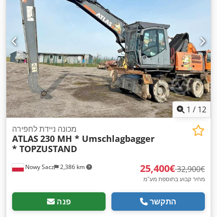
1
/
12
מכונה ניידת לחפירה
ATLAS
230 MH * Umschlagbagger
* TOPZUSTAND
‏25,400 ‏€
Nowy Sacz
2,386 km
‏32,900 ‏€
מחיר קבוע בתוספת מע"מ
התקשר
פנה