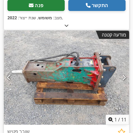
התקשר
פנה
,
מצב:
משומש
, שנת ייצור:
2022
מודעה קטנה
1
/
11
שובר פטיש