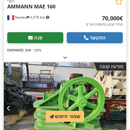
תוף
AMMANN
MAE 160
‏70,000 ‏€
Nantes
3,576 km
מחיר קבוע בתוספת מע"מ
התקשר
פנה
,
מצב:
טוב (משומש)
מודעה קטנה
שמור חיפוש