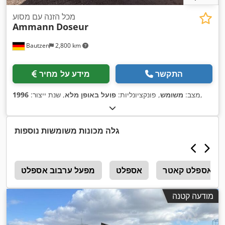
מכל הזנה עם מסוע
Ammann
Doseur
Bautzen
2,800 km
התקשר
מידע על מחיר
,
מצב:
משומש
, פונקציונליות:
פועל באופן מלא
, שנת ייצור:
1996
גלה מכונות משומשות נוספות
אספלט קאטר
אספלט
מפעל ערבוב אספלט
0
מודעה קטנה