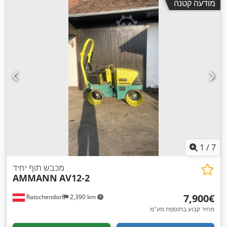
מודעה קטנה
1
/
7
מכבש תוף יחיד
AMMANN
AV12-2
‏7,900 ‏€
Ratschendorf
2,390 km
מחיר קבוע בתוספת מע"מ