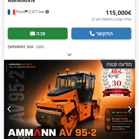
‏115,000 ‏€
Paris
3,371 km
מחיר קבוע בתוספת מע"מ
התקשר
פנה
,
מצב:
טוב (משומש)
מודעה קטנה