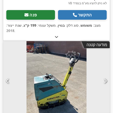
VB לא ניתן להציג מע"מ בנפרד
התקשר
פנה
מצב:
משומש
, סוג דלק:
בנזין
, משקל עצמי:
199 ק"ג
, שנת ייצור:
2018
,
מודעה קטנה