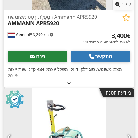
1
/
7
רַמְפֶּלֶת רֶטֶט משומשת Ammann APR5920
AMMANN
APR5920
‏3,400 ‏€
Gemert
3,299 km
VB לא ניתן להציג מע"מ בנפרד
התקשר
פנה
מצב:
משומש
, סוג דלק:
דיזל
, משקל עצמי:
484 ק"ג
, שנת ייצור:
2019
,
מודעה קטנה