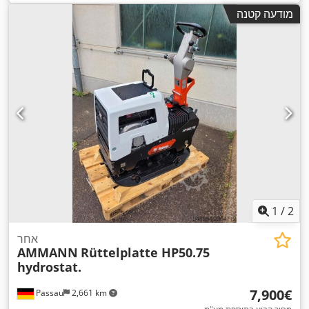
מודעה קטנה
1
/
2
אחר
AMMANN
Rüttelplatte HP50.75
hydrostat.
‏7,900 ‏€
Passau
2,661 km