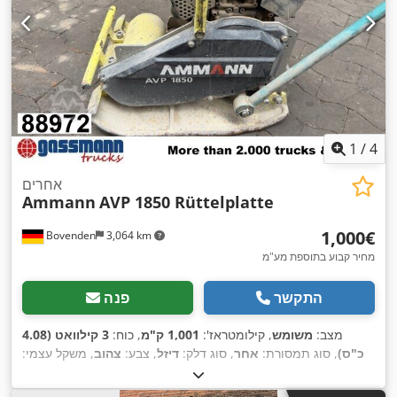
1
/
4
אחרים
Ammann
AVP 1850 Rüttelplatte
‏1,000 ‏€
Bovenden
3,064 km
מחיר קבוע בתוספת מע"מ
התקשר
פנה
מצב:
משומש
, קילומטראז':
1,001 ק"מ
, כוח:
3 קילוואט (4.08
כ"ס)
, סוג תמסורת:
אחר
, סוג דלק:
דיזל
, צבע:
צהוב
, משקל עצמי:
,
111 ק"ג
, רישום ראשוני:
01/2006
, שנת ייצור:
2006
, תא נהג:
אחר