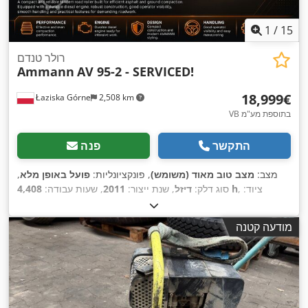
1
/
15
רולר טנדם
Ammann
AV 95-2 - SERVICED!
‏18,999 ‏€
Łaziska Górne
2,508 km
VB בתוספת מע"מ
התקשר
פנה
מצב:
מצב טוב מאוד (משומש)
, פונקציונליות:
פועל באופן מלא
,
, ציוד:
4,408 h
סוג דלק:
דיזל
, שנת ייצור:
2011
, שעות עבודה:
הידראוליקה של גריפר, הנעה בכל הגלגלים, מחשב רכב, פנסים
,
נוספים, רמת רעש נמוכה
מודעה קטנה