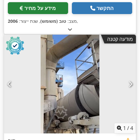
התקשר
מידע על מחיר
,
מצב:
טוב (משומש)
, שנת ייצור:
2006
מודעה קטנה
1
/
4