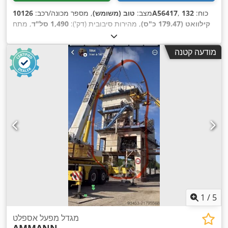
, כוח:
132
10126A56417
מצב:
טוב (משומש)
, מספר מכונה/רכב:
קילוואט (179.47 כ"ס)
, מהירות סיבובית (דק'):
1,490 סל"ד
, מתח
, משקל כולל:
1,020 ק"ג
, אורך
228 A
, זרם כניסה:
400 V
כניסה:
,
כולל:
1,200 מ"מ
, רוחב כולל:
800 מ"מ
, גובה כולל:
1,100 מ"מ
מודעה קטנה
1
/
5
מגדל מפעל אספלט
AMMANN