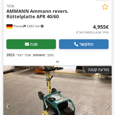
אחר
AMMANN
Ammann revers.
Rüttelplatte APR 40/60
‏4,955 ‏€
Passau
2,661 km
מחיר קבוע בתוספת מע"מ
התקשר
פנה
,
מצב:
משומש
, שנת ייצור:
2023
מודעה קטנה