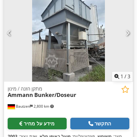
1
/
3
מתקן הזנה / מינון
Ammann
Bunker/Doseur
Bautzen
2,800 km
התקשר
מידע על מחיר
,
מצב:
משומש
, פונקציונליות:
פועל באופן מלא
, שנת ייצור:
2003