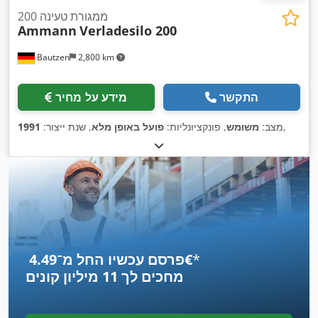
ממגורת טעינה 200
Ammann
Verladesilo 200
Bautzen
2,800 km
התקשר
מידע על מחיר
,
מצב:
משומש
, פונקציונליות:
פועל באופן מלא
, שנת ייצור:
1991
*
פרסם עכשיו החל מ־‏4.49 ‏€
מחכים לך
11 מיליון קונים