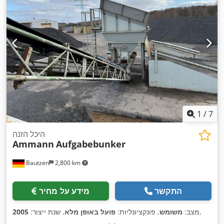
1
/
7
היכל הזנה
Ammann
Aufgabebunker
Bautzen
2,800 km
התקשר
מידע על מחיר
,
מצב:
משומש
, פונקציונליות:
פועל באופן מלא
, שנת ייצור:
2005