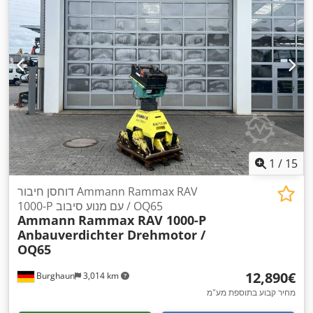
1
/
15
דוחסן חיבור Ammann Rammax RAV
1000-P עם מנוע סיבוב / OQ65
Ammann
Rammax RAV 1000-P
Anbauverdichter Drehmotor /
OQ65
‏12,890 ‏€
Burghaun
3,014 km
מחיר קבוע בתוספת מע"מ