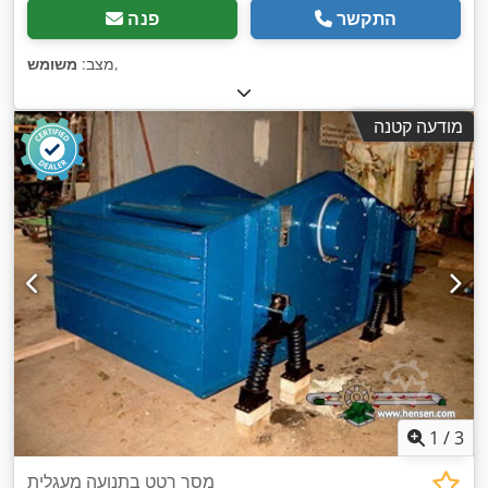
התקשר
פנה
,
מצב:
משומש
מודעה קטנה
1
/
3
מסך רטט בתנועה מעגלית