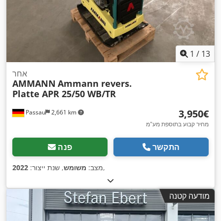
1
/
13
אחר
AMMANN
Ammann revers.
Platte APR 25/50 WB/TR
‏3,950 ‏€
Passau
2,661 km
מחיר קבוע בתוספת מע"מ
התקשר
פנה
,
מצב:
משומש
, שנת ייצור:
2022
מודעה קטנה