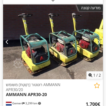
מודעה קטנה
1
/
2
רוטטור (רַטֶּטֶת) משומש AMMANN
APR30/20
AMMANN
APR30-20
‏1,700 ‏€
Gemert
3,299 km