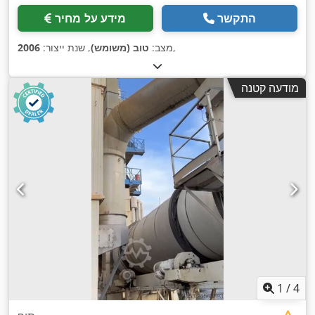
התקשר
מידע על מחיר
,
מצב:
טוב (משומש)
, שנת ייצור:
2006
מודעה קטנה
1
/
4