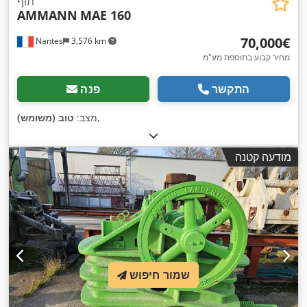
תוף
AMMANN
MAE 160
‏70,000 ‏€
Nantes
3,576 km
מחיר קבוע בתוספת מע"מ
התקשר
פנה
,
מצב:
טוב (משומש)
מודעה קטנה
שמור חיפוש