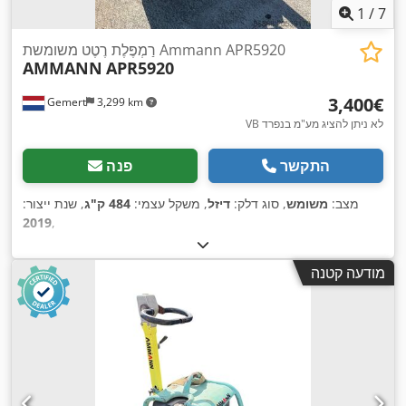
1
/
7
רַמְפֶּלֶת רֶטֶט משומשת Ammann APR5920
AMMANN
APR5920
‏3,400 ‏€
Gemert
3,299 km
VB לא ניתן להציג מע"מ בנפרד
התקשר
פנה
מצב:
משומש
, סוג דלק:
דיזל
, משקל עצמי:
484 ק"ג
, שנת ייצור:
2019
,
מודעה קטנה