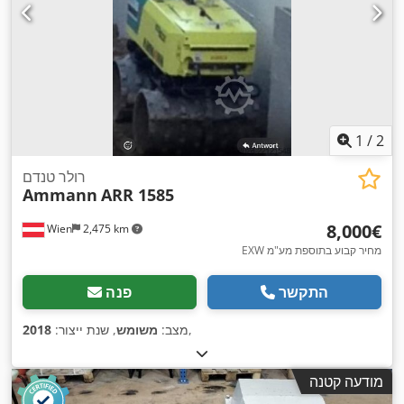
1
/
2
רולר טנדם
Ammann
ARR 1585
‏8,000 ‏€
Wien
2,475 km
EXW מחיר קבוע בתוספת מע"מ
התקשר
פנה
,
מצב:
משומש
, שנת ייצור:
2018
מודעה קטנה