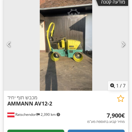
מודעה קטנה
1
/
7
מכבש תוף יחיד
AMMANN
AV12-2
‏7,900 ‏€
Ratschendorf
2,390 km
מחיר קבוע בתוספת מע"מ