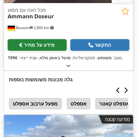
מכל הזנה עם מסוע
Ammann
Doseur
Bautzen
2,800 km
התקשר
מידע על מחיר
,
מצב:
משומש
, פונקציונליות:
פועל באופן מלא
, שנת ייצור:
1996
גלה מכונות משומשות נוספות
אספלט קאטר
אספלט
מפעל ערבוב אספלט
0
מודעה קטנה