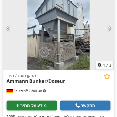
1
/
3
מתקן הזנה / מינון
Ammann
Bunker/Doseur
Bautzen
2,800 km
התקשר
מידע על מחיר
,
מצב:
משומש
, פונקציונליות:
פועל באופן מלא
, שנת ייצור:
2003