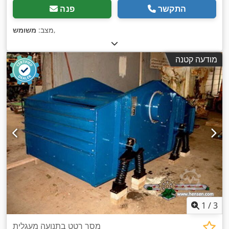
התקשר
פנה
,
מצב:
משומש
מודעה קטנה
1
/
3
מסך רטט בתנועה מעגלית