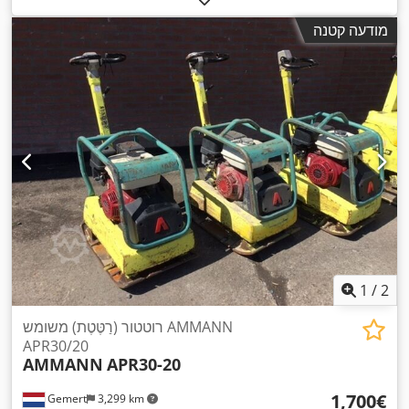
מודעה קטנה
1
/
2
רוטטור (רַטֶּטֶת) משומש AMMANN
APR30/20
AMMANN
APR30-20
‏1,700 ‏€
Gemert
3,299 km