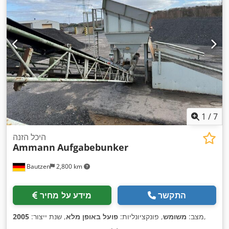
1
/
7
היכל הזנה
Ammann
Aufgabebunker
Bautzen
2,800 km
התקשר
מידע על מחיר
,
מצב:
משומש
, פונקציונליות:
פועל באופן מלא
, שנת ייצור:
2005