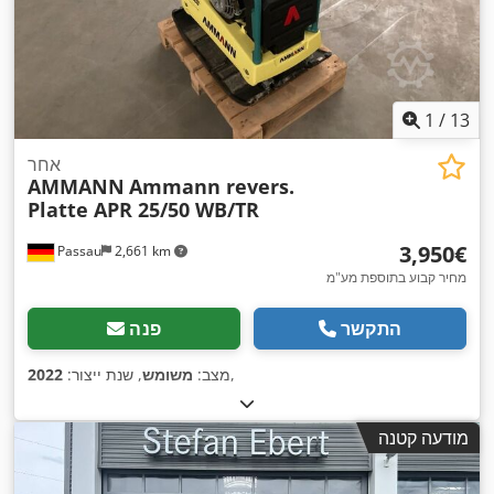
1
/
13
אחר
AMMANN
Ammann revers.
Platte APR 25/50 WB/TR
‏3,950 ‏€
Passau
2,661 km
מחיר קבוע בתוספת מע"מ
התקשר
פנה
,
מצב:
משומש
, שנת ייצור:
2022
מודעה קטנה