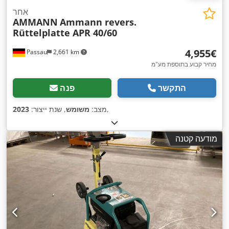
אחר
AMMANN
Ammann revers.
Rüttelplatte APR 40/60
‏4,955 ‏€
Passau
2,661 km
מחיר קבוע בתוספת מע"מ
התקשר
פנה
,
מצב:
משומש
, שנת ייצור:
2023
מודעה קטנה