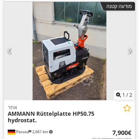
מודעה קטנה
1
/
2
אחר
AMMANN
Rüttelplatte HP50.75
hydrostat.
‏7,900 ‏€
Passau
2,661 km