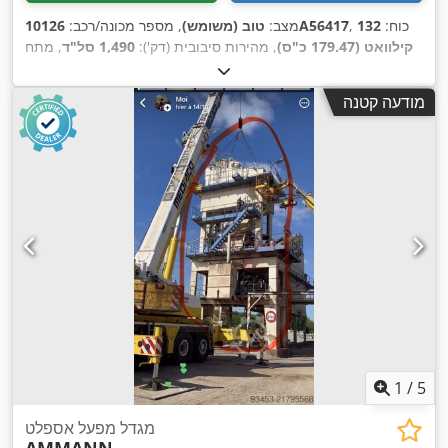
, כוח:
132
10126A56417
מצב:
טוב (משומש)
, מספר מכונה/רכב:
קילוואט (179.47 כ"ס)
, מהירות סיבובית (דק'):
1,490 סל"ד
, מתח
, משקל כולל:
1,020 ק"ג
, אורך
228 A
, זרם כניסה:
400 V
כניסה:
,
כולל:
1,200 מ"מ
, רוחב כולל:
800 מ"מ
, גובה כולל:
1,100 מ"מ
מודעה קטנה
1
/
5
מגדל מפעל אספלט
AMMANN