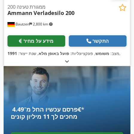
ממגורת טעינה 200
Ammann
Verladesilo 200
Bautzen
2,800 km
התקשר
מידע על מחיר
,
מצב:
משומש
, פונקציונליות:
פועל באופן מלא
, שנת ייצור:
1991
*
פרסם עכשיו החל מ־‏4.49 ‏€
מחכים לך
11 מיליון קונים