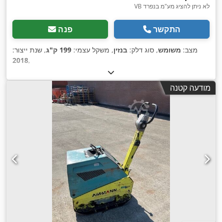
VB לא ניתן להציג מע"מ בנפרד
התקשר
פנה
מצב:
משומש
, סוג דלק:
בנזין
, משקל עצמי:
199 ק"ג
, שנת ייצור:
2018
,
מודעה קטנה