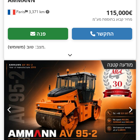
‏115,000 ‏€
Paris
3,371 km
מחיר קבוע בתוספת מע"מ
התקשר
פנה
,
מצב:
טוב (משומש)
מודעה קטנה