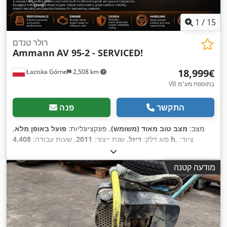
1
/
15
רולר טנדם
Ammann
AV 95-2 - SERVICED!
‏18,999 ‏€
Łaziska Górne
2,508 km
VB בתוספת מע"מ
התקשר
פנה
מצב:
מצב טוב מאוד (משומש)
, פונקציונליות:
פועל באופן מלא
,
, ציוד:
4,408 h
סוג דלק:
דיזל
, שנת ייצור:
2011
, שעות עבודה:
הידראוליקה של גריפר, הנעה בכל הגלגלים, מחשב רכב, פנסים
,
נוספים, רמת רעש נמוכה
מודעה קטנה