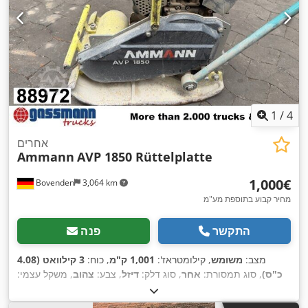
1
/
4
אחרים
Ammann
AVP 1850 Rüttelplatte
‏1,000 ‏€
Bovenden
3,064 km
מחיר קבוע בתוספת מע"מ
התקשר
פנה
מצב:
משומש
, קילומטראז':
1,001 ק"מ
, כוח:
3 קילוואט (4.08
כ"ס)
, סוג תמסורת:
אחר
, סוג דלק:
דיזל
, צבע:
צהוב
, משקל עצמי:
,
111 ק"ג
, רישום ראשוני:
01/2006
, שנת ייצור:
2006
, תא נהג:
אחר