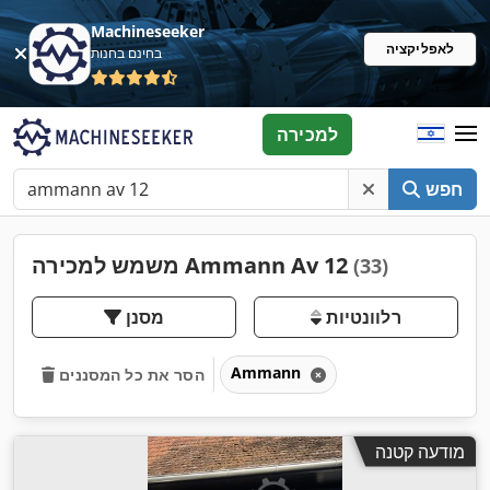
Machineseeker
לאפליקציה
בחינם בחנות
למכירה
חפש
משמש למכירה Ammann Av 12
(33)
רלוונטיות
מסנן
Ammann
הסר את כל המסננים
מודעה קטנה