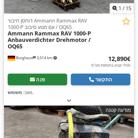
1
/
15
דוחסן חיבור Ammann Rammax RAV
1000-P עם מנוע סיבוב / OQ65
Ammann
Rammax RAV 1000-P
Anbauverdichter Drehmotor /
OQ65
‏12,890 ‏€
Burghaun
3,014 km
מחיר קבוע בתוספת מע"מ
התקשר
פנה
,
מצב:
משומש
מודעה קטנה