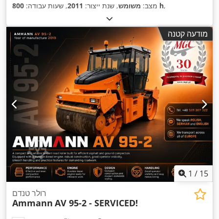
,
800 h
מצב:
משומש
, שנת ייצור:
2011
, שעות עבודה:
מודעה קטנה
1
/
15
רולר טנדם
Ammann
AV 95-2 - SERVICED!