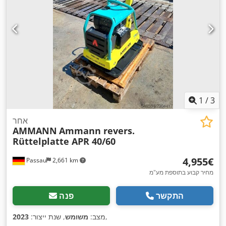
1
/
3
אחר
AMMANN
Ammann revers.
Rüttelplatte APR 40/60
‏4,955 ‏€
Passau
2,661 km
מחיר קבוע בתוספת מע"מ
התקשר
פנה
,
מצב:
משומש
, שנת ייצור:
2023