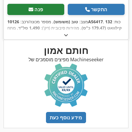
התקשר
פנה
, כוח:
132
10126A56417
מצב:
טוב (משומש)
, מספר מכונה/רכב:
קילוואט (179.47 כ"ס)
, מהירות סיבובית (דק'):
1,490 סל"ד
, מתח
, משקל כולל:
1,020 ק"ג
, אורך
228 A
, זרם כניסה:
400 V
כניסה:
,
כולל:
1,200 מ"מ
, רוחב כולל:
800 מ"מ
, גובה כולל:
1,100 מ"מ
חותם אמון
מפיצים מוסמכים של Machineseeker
מידע נוסף כעת