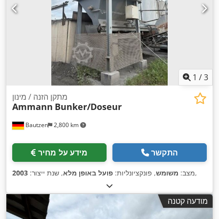
1
/
3
מתקן הזנה / מינון
Ammann
Bunker/Doseur
Bautzen
2,800 km
התקשר
מידע על מחיר
,
מצב:
משומש
, פונקציונליות:
פועל באופן מלא
, שנת ייצור:
2003
מודעה קטנה