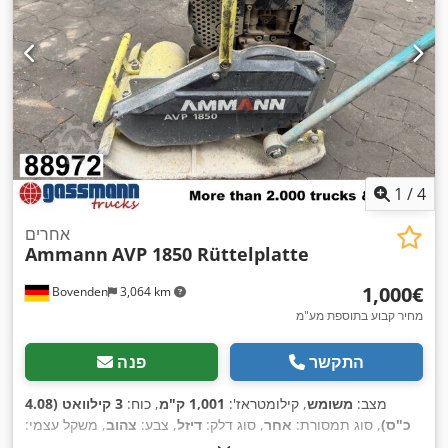
1
/
4
אחרים
Ammann
AVP 1850 Rüttelplatte
‏1,000 ‏€
Bovenden
3,064 km
מחיר קבוע בתוספת מע"מ
התקשר
פנה
מצב:
משומש
, קילומטראז':
1,001 ק"מ
, כוח:
3 קילוואט (4.08
כ"ס)
, סוג תמסורת:
אחר
, סוג דלק:
דיזל
, צבע:
צהוב
, משקל עצמי:
,
111 ק"ג
, רישום ראשוני:
01/2006
, שנת ייצור:
2006
, תא נהג:
אחר