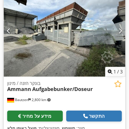
1
/
3
בונקר הזנה / מינון
Ammann
Aufgabebunker/Doseur
Bautzen
2,800 km
התקשר
מידע על מחיר
,
מצב:
משומש
, פונקציונליות:
פועל באופן מלא