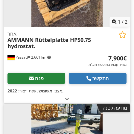
1
/
2
אחר
AMMANN
Rüttelplatte HP50.75
hydrostat.
‏7,900 ‏€
Passau
2,661 km
מחיר קבוע בתוספת מע"מ
התקשר
פנה
,
מצב:
משומש
, שנת ייצור:
2022
מודעה קטנה