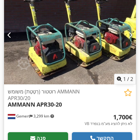
1
/
2
רוטטור (רַטֶּטֶת) משומש AMMANN
APR30/20
AMMANN
APR30-20
‏1,700 ‏€
Gemert
3,299 km
VB לא ניתן להציג מע"מ בנפרד
התקשר
פנה