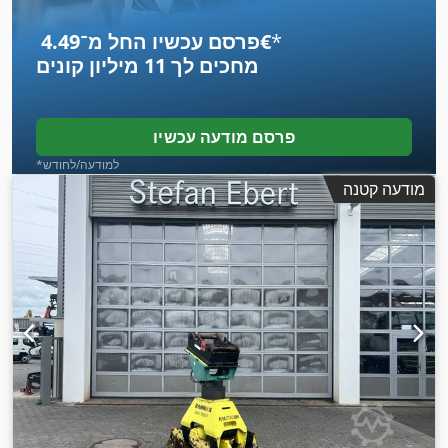
*
פרסם עכשיו החל מ־‏4.49 ‏€
מחכים לך
11 מיליון קונים
פרסם מודעה עכשיו
*למודעה/לחודש
מודעה קטנה