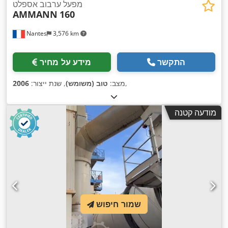
מפעל ערבוב אספלט
AMMANN
160
Nantes
3,576 km
התקשר
מידע על מחיר
,
מצב:
טוב (משומש)
, שנת ייצור:
2006
מודעה קטנה
שמור חיפוש