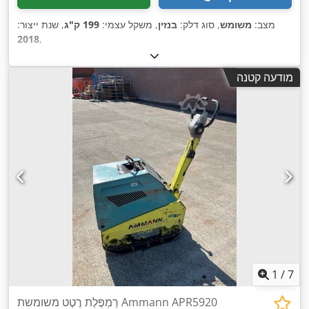
מצב:
משומש
, סוג דלק:
בנזין
, משקל עצמי:
199 ק"ג
, שנת ייצור:
2018
,
מודעה קטנה
1
/
7
רַמְפֶּלֶת רֶטֶט משומשת Ammann APR5920