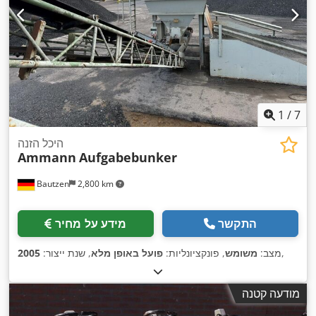
1
/
7
היכל הזנה
Ammann
Aufgabebunker
Bautzen
2,800 km
התקשר
מידע על מחיר
,
מצב:
משומש
, פונקציונליות:
פועל באופן מלא
, שנת ייצור:
2005
מודעה קטנה