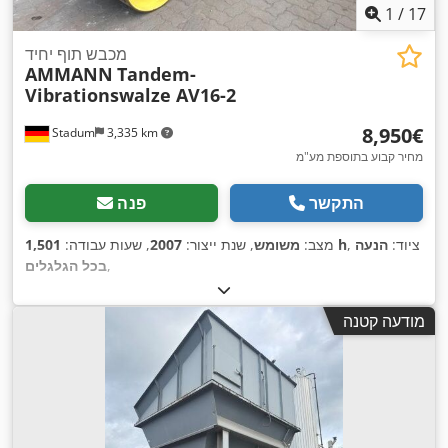
1
/
17
מכבש תוף יחיד
AMMANN
Tandem-
Vibrationswalze AV16-2
‏8,950 ‏€
Stadum
3,335 km
מחיר קבוע בתוספת מע"מ
התקשר
פנה
, ציוד:
הנעה
1,501 h
מצב:
משומש
, שנת ייצור:
2007
, שעות עבודה:
,
בכל הגלגלים
מודעה קטנה