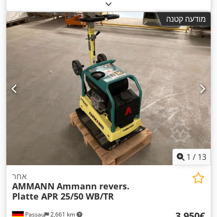
מודעה קטנה
1
/
13
אחר
AMMANN
Ammann revers.
Platte APR 25/50 WB/TR
‏3,950 ‏€
Passau
2,661 km