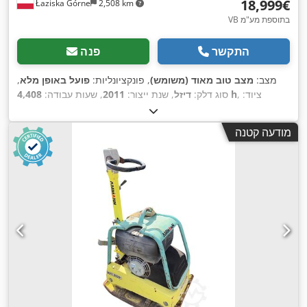
‏18,999 ‏€
Łaziska Górne
2,508 km
VB בתוספת מע"מ
התקשר
פנה
מצב:
מצב טוב מאוד (משומש)
, פונקציונליות:
פועל באופן מלא
,
, ציוד:
4,408 h
סוג דלק:
דיזל
, שנת ייצור:
2011
, שעות עבודה:
הידראוליקה של גריפר, הנעה בכל הגלגלים, מחשב רכב, פנסים
,
נוספים, רמת רעש נמוכה
מודעה קטנה