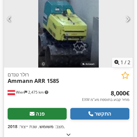
1
/
2
רולר טנדם
Ammann
ARR 1585
‏8,000 ‏€
Wien
2,475 km
EXW מחיר קבוע בתוספת מע"מ
התקשר
פנה
,
מצב:
משומש
, שנת ייצור:
2018