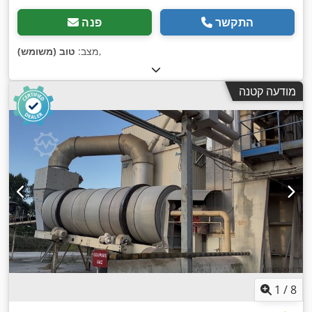
התקשר
פנה
,
מצב:
טוב (משומש)
מודעה קטנה
1
/
8