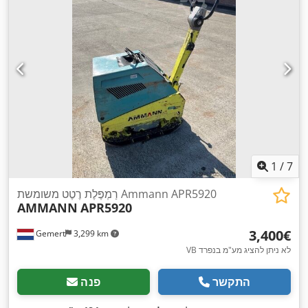
1
/
7
רַמְפֶּלֶת רֶטֶט משומשת Ammann APR5920
AMMANN
APR5920
‏3,400 ‏€
Gemert
3,299 km
VB לא ניתן להציג מע"מ בנפרד
התקשר
פנה