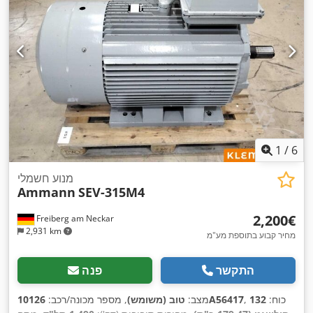
1
/
6
מנוע חשמלי
Ammann
SEV-315M4
‏2,200 ‏€
Freiberg am Neckar
2,931 km
מחיר קבוע בתוספת מע"מ
התקשר
פנה
, כוח:
132
10126A56417
מצב:
טוב (משומש)
, מספר מכונה/רכב: