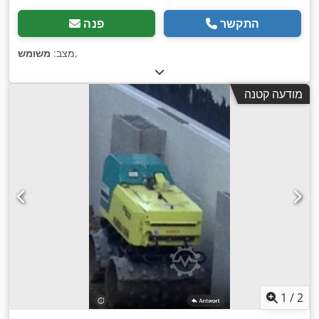
התקשר
פנה
,
מצב:
משומש
מודעה קטנה
1
/
2