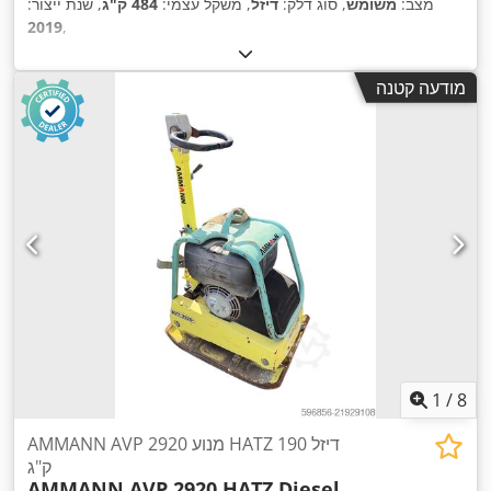
מצב:
משומש
, סוג דלק:
דיזל
, משקל עצמי:
484 ק"ג
, שנת ייצור:
2019
,
מודעה קטנה
1
/
8
AMMANN AVP 2920 מנוע HATZ דיזל 190
ק"ג
AMMANN AVP 2920 HATZ Diesel