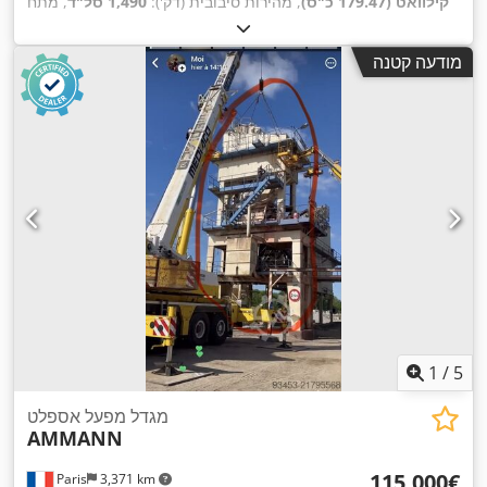
קילוואט (179.47 כ"ס)
, מהירות סיבובית (דק'):
1,490 סל"ד
, מתח
, משקל כולל:
1,020 ק"ג
, אורך
228 A
, זרם כניסה:
400 V
כניסה:
,
כולל:
1,200 מ"מ
, רוחב כולל:
800 מ"מ
, גובה כולל:
1,100 מ"מ
מודעה קטנה
1
/
5
מגדל מפעל אספלט
AMMANN
‏115,000 ‏€
Paris
3,371 km