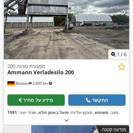
1
/
6
ממגורת טעינה 200
Ammann
Verladesilo 200
Bautzen
2,800 km
התקשר
מידע על מחיר
,
מצב:
משומש
, פונקציונליות:
פועל באופן מלא
, שנת ייצור:
1991
מודעה קטנה