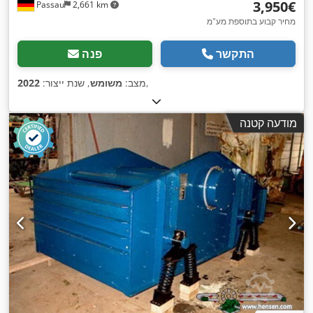
‏3,950 ‏€
Passau
2,661 km
מחיר קבוע בתוספת מע"מ
התקשר
פנה
,
מצב:
משומש
, שנת ייצור:
2022
מודעה קטנה