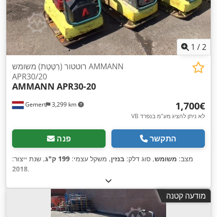
1
/
2
רוטטור (רַטֶּטֶת) משומש AMMANN
APR30/20
AMMANN
APR30-20
‏1,700 ‏€
Gemert
3,299 km
VB לא ניתן להציג מע"מ בנפרד
התקשר
פנה
מצב:
משומש
, סוג דלק:
בנזין
, משקל עצמי:
199 ק"ג
, שנת ייצור:
2018
,
מודעה קטנה