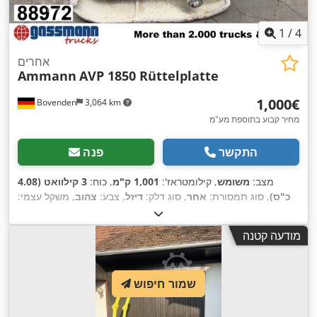
1
/
4
אחרים
Ammann
AVP 1850 Rüttelplatte
‏1,000 ‏€
Bovenden
3,064 km
מחיר קבוע בתוספת מע"מ
התקשר
פנה
מצב:
משומש
, קילומטראז':
1,001 ק"מ
, כוח:
3 קילוואט (4.08
כ"ס)
, סוג תמסורת:
אחר
, סוג דלק:
דיזל
, צבע:
צהוב
, משקל עצמי:
,
111 ק"ג
, רישום ראשוני:
01/2006
, שנת ייצור:
2006
, תא נהג:
אחר
מודעה קטנה
שמור חיפוש