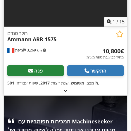
1
/
15
רולר טנדם
Ammann
ARR 1575
‏10,800 ‏€
3,269 km
צרפת
מחיר קבוע בתוספת מע"מ
התקשר
פנה
,
501 h
מצב:
משומש
, שנת ייצור:
2017
, שעות עבודה:
המכירות הפומביות עם Machineseeker
מהוות עבורנו אבן יסוד יעילה לשיווק מסודר של