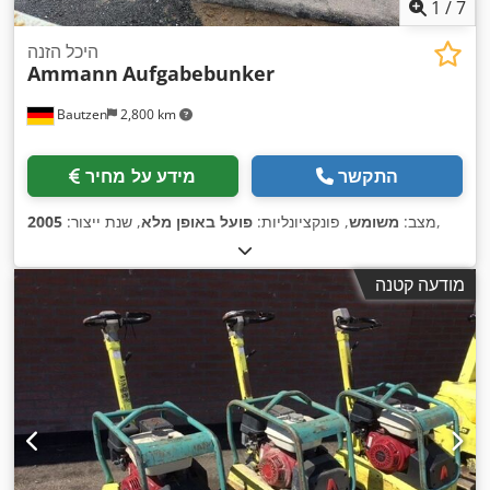
1
/
7
היכל הזנה
Ammann
Aufgabebunker
Bautzen
2,800 km
התקשר
מידע על מחיר
,
מצב:
משומש
, פונקציונליות:
פועל באופן מלא
, שנת ייצור:
2005
מודעה קטנה