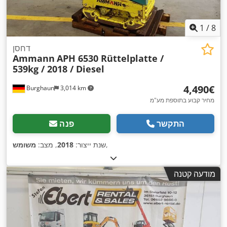
1
/
8
דחסן
Ammann
APH 6530 Rüttelplatte /
539kg / 2018 / Diesel
‏4,490 ‏€
Burghaun
3,014 km
מחיר קבוע בתוספת מע"מ
התקשר
פנה
,
שנת ייצור:
2018
, מצב:
משומש
מודעה קטנה