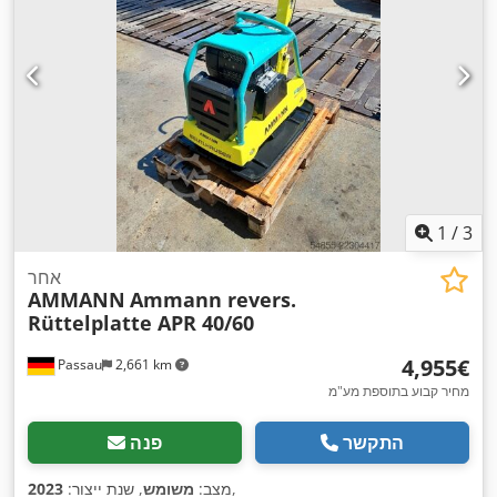
1
/
3
אחר
AMMANN
Ammann revers.
Rüttelplatte APR 40/60
‏4,955 ‏€
Passau
2,661 km
מחיר קבוע בתוספת מע"מ
התקשר
פנה
,
מצב:
משומש
, שנת ייצור:
2023