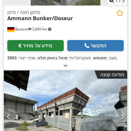
1
/
3
מתקן הזנה / מינון
Ammann
Bunker/Doseur
Bautzen
2,800 km
התקשר
מידע על מחיר
,
מצב:
משומש
, פונקציונליות:
פועל באופן מלא
, שנת ייצור:
2003
מודעה קטנה