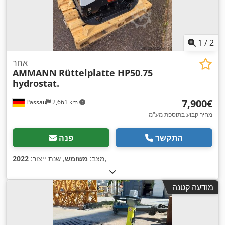
1
/
2
אחר
AMMANN
Rüttelplatte HP50.75
hydrostat.
‏7,900 ‏€
Passau
2,661 km
מחיר קבוע בתוספת מע"מ
התקשר
פנה
,
מצב:
משומש
, שנת ייצור:
2022
מודעה קטנה