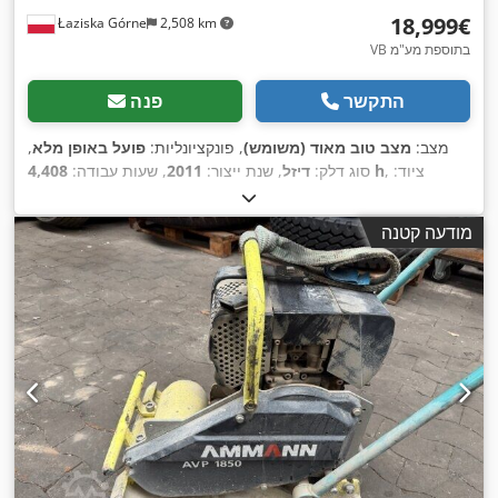
‏18,999 ‏€
Łaziska Górne
2,508 km
VB בתוספת מע"מ
התקשר
פנה
מצב:
מצב טוב מאוד (משומש)
, פונקציונליות:
פועל באופן מלא
,
, ציוד:
4,408 h
סוג דלק:
דיזל
, שנת ייצור:
2011
, שעות עבודה:
הידראוליקה של גריפר, הנעה בכל הגלגלים, מחשב רכב, פנסים
,
נוספים, רמת רעש נמוכה
מודעה קטנה