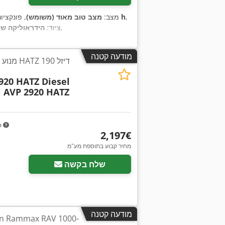
,
4,408 h
מצב:
מצב טוב מאוד (משומש)
, פונקציו
,
ציוד:
הידראוליקה של
מודעה קטנה
0
20 HATZ Diesel
AVP 2920 HATZ
m
‏2,197 ‏€
מחיר קבוע בתוספת מע"מ
שלח בקשה
מודעה קטנה