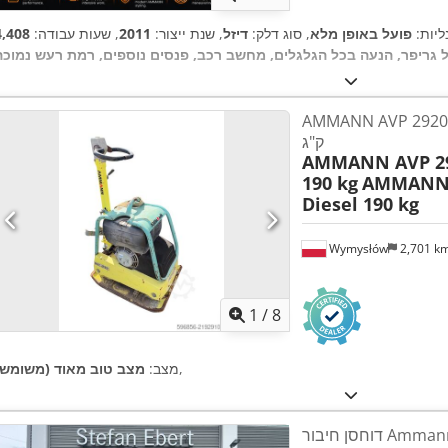
נליות:
פועל באופן מלא
, סוג דלק:
דיזל
, שנת ייצור:
2011
, שעות עבודה:
 גריפר, הנעה בכל הגלגלים, מחשב רכב, פנסים נוספים, רמת רעש נמוכה
AMMANN AVP 292 מנוע HATZ דיזל 190
ק"ג
AMMANN AVP 29
190 kg
AMMANN 
Diesel 190 kg
Wymysłów
2,701 k
1
/
8
,
מצב:
מצב טוב מאוד (משומש)
דוחסן חיבור Ammann Rammax RAV 1000-