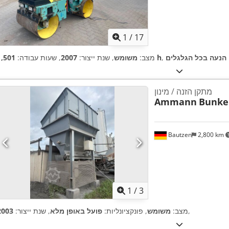
1
/
17
:
הנעה בכל הגלגלים
1,501 h
מצב:
משומש
, שנת ייצור:
2007
, שעות עבודה:
מתקן הזנה / מינון
Ammann
Bunke
Bautzen
2,800 km
1
/
3
,
מצב:
משומש
, פונקציונליות:
פועל באופן מלא
, שנת ייצור:
2003