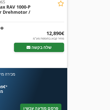
P עם מנוע
x RAV 1000-P
r Drehmotor /
m
‏12,890 ‏€
מחיר קבוע בתוספת מע"מ
שלח בקשה
מכירה מיי
*
פרסם עכשיו החל מ־‏4.49 ‏€
מח
פרסם מודעה עכשיו