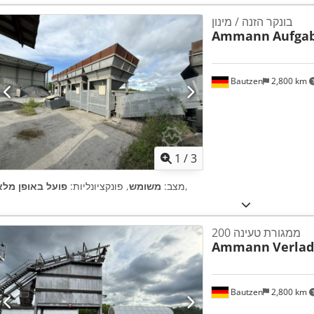
בונקר הזנה / מינון
Ammann
Aufga
Bautzen
2,800 km
1
/
3
,
מצב:
משומש
, פונקציונליות:
פועל באופן מלא
ממגורת טעינה 200
Ammann
Verlad
Bautzen
2,800 km