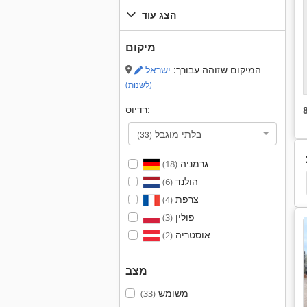
הצג עוד
מיקום
המיקום שזוהה עבורך:
ישראל
(לשנות)
רדיוס:
בלתי מוגבל
(33)
גרמניה
(18)
הולנד
05
Hamm 3520
Hamm 3518
Hamm 3414
(6)
צרפת
(4)
פולין
(3)
אוסטריה
(2)
מצב
משומש
(33)