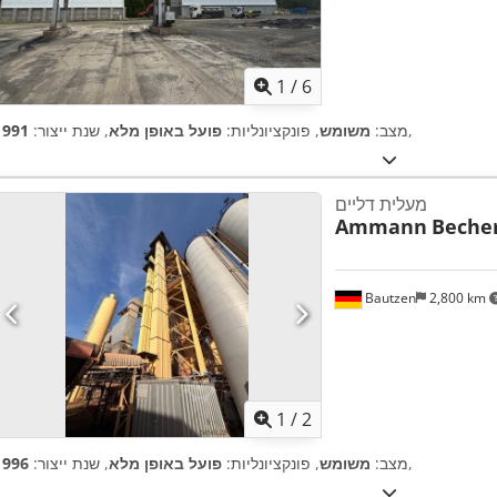
1
/
6
,
מצב:
משומש
, פונקציונליות:
פועל באופן מלא
, שנת ייצור:
1991
מעלית דליים
Ammann
Beche
Bautzen
2,800 km
1
/
2
,
מצב:
משומש
, פונקציונליות:
פועל באופן מלא
, שנת ייצור:
1996