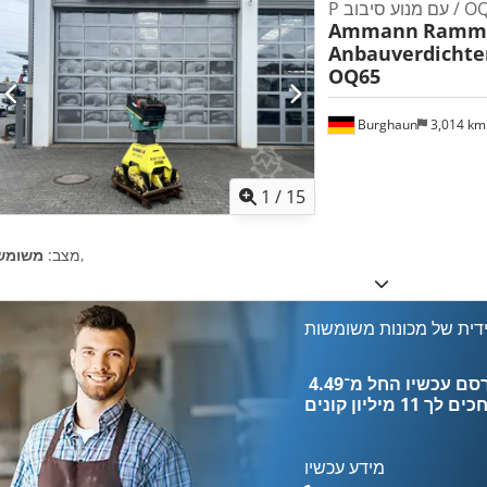
 סיבוב / OQ65
Ammann
Ramma
Anbauverdichte
OQ65
Burghaun
3,014 k
1
/
15
,
מצב:
משומש
דית של מכונות משומשות
כים לך
11 מיליון קונים
מידע עכשיו