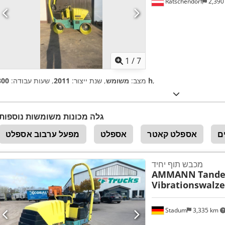
Ratschendorf
2,390
1
/
7
,
800 h
מצב:
משומש
, שנת ייצור:
2011
, שעות עבודה:
גלה מכונות משומשות נוספות
ם
אספלט קאטר
אספלט
מפעל ערבוב אספלט
מכבש תוף יחיד
AMMANN
Tand
Vibrationswalze
Stadum
3,335 km