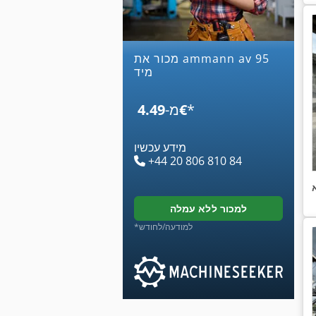
מכור את ammann av 95
מיד
*
‏4.49 ‏€
מ-
מידע עכשיו
+44 20 806 810 84
למכור ללא עמלה
*למודעה/לחודש