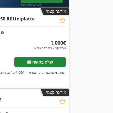
*למודעה/לחודש
מודעה קטנה
50 Rüttelplatte
m
‏1,000 ‏€
מחיר קבוע בתוספת מע"מ
שלח בקשה
מצב:
משומש
, קילומטראז':
1,001 ק"מ
, כוח:
מודעה קטנה
2