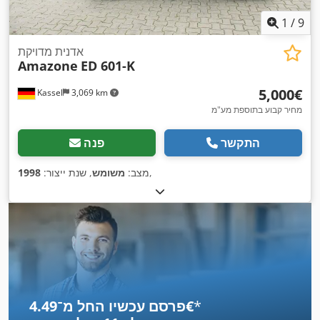
1
/
9
אדנית מדויקת
Amazone
ED 601-K
‏5,000 ‏€
Kassel
3,069 km
מחיר קבוע בתוספת מע"מ
התקשר
פנה
,
מצב:
משומש
, שנת ייצור:
1998
*
פרסם עכשיו החל מ־‏4.49 ‏€