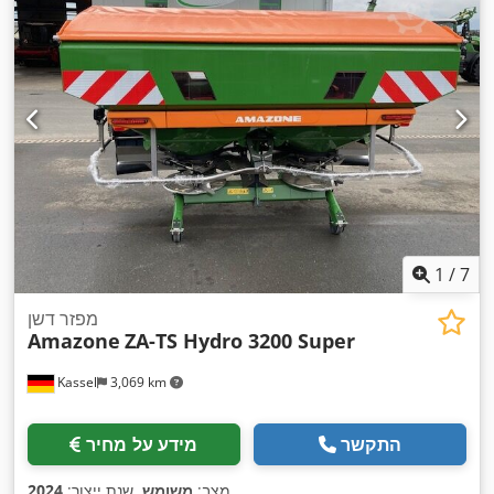
1
/
7
מפזר דשן
Amazone
ZA-TS Hydro 3200 Super
Kassel
3,069 km
התקשר
מידע על מחיר
,
מצב:
משומש
, שנת ייצור:
2024