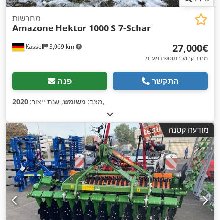
מחרשות
Amazone
Hektor 1000 S 7-Schar
‏27,000 ‏€
Kassel
3,069 km
מחיר קבוע בתוספת מע"מ
התקשר
פנה
,
מצב:
משומש
, שנת ייצור:
2020
מודעה קטנה