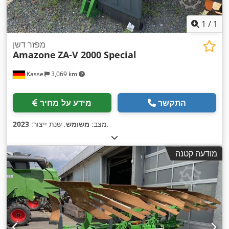
1
/
1
מפזר דשן
Amazone
ZA-V 2000 Special
Kassel
3,069 km
התקשר
מידע על מחיר
,
מצב:
משומש
, שנת ייצור:
2023
מודעה קטנה