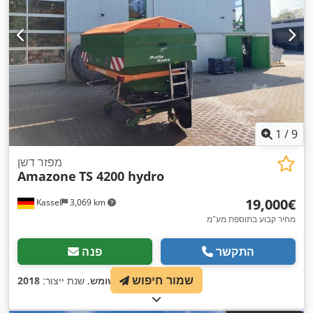
1
/
9
מפזר דשן
Amazone
TS 4200 hydro
‏19,000 ‏€
Kassel
3,069 km
מחיר קבוע בתוספת מע"מ
התקשר
פנה
שמור חיפוש
,
מצב:
משומש
, שנת ייצור:
2018