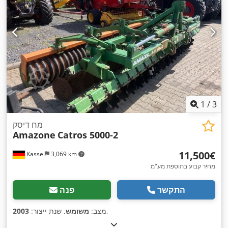
1
/
3
מח דיסק
Amazone
Catros 5000-2
‏11,500 ‏€
Kassel
3,069 km
מחיר קבוע בתוספת מע"מ
התקשר
פנה
,
מצב:
משומש
, שנת ייצור:
2003