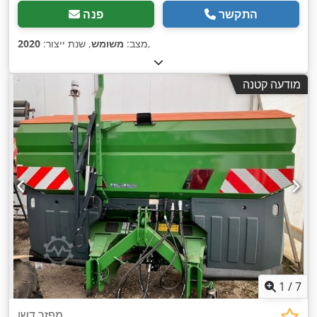
התקשר
פנה
,
מצב:
משומש
, שנת ייצור:
2020
מודעה קטנה
1
/
7
מפזר דשן