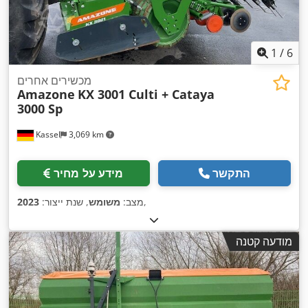
1
/
6
מכשירים אחרים
Amazone
KX 3001 Culti + Cataya
3000 Sp
Kassel
3,069 km
התקשר
מידע על מחיר
,
מצב:
משומש
, שנת ייצור:
2023
מודעה קטנה