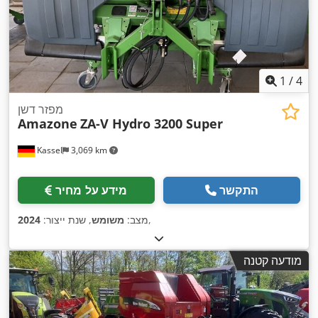
1
/
4
מפזר דשן
Amazone
ZA-V Hydro 3200 Super
Kassel
3,069 km
התקשר
מידע על מחיר
,
מצב:
משומש
, שנת ייצור:
2024
מודעה קטנה