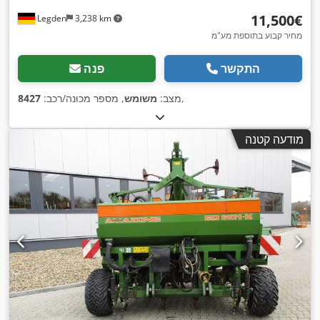
‏11,500 ‏€
Legden
3,238 km
מחיר קבוע בתוספת מע"מ
התקשר
פנה
,
מצב:
משומש
, מספר מכונה/רכב:
8427
מודעה קטנה