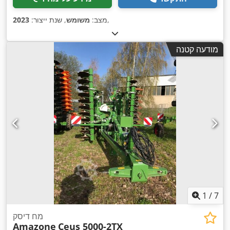
,
מצב:
משומש
, שנת ייצור:
2023
מודעה קטנה
1
/
7
מח דיסק
Amazone
Ceus 5000-2TX