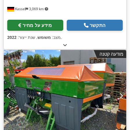
Kassel
3,069 km
התקשר
מידע על מחיר
,
מצב:
משומש
, שנת ייצור:
2022
מודעה קטנה