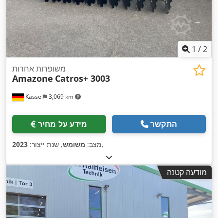
1
/
2
משופרות אחרות
Amazone
Catros+ 3003
Kassel
3,069 km
התקשר
מידע על מחיר
,
מצב:
משומש
, שנת ייצור:
2023
מודעה קטנה