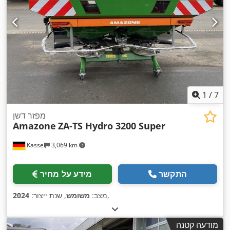
1
/
7
מפזר דשן
Amazone
ZA-TS Hydro 3200 Super
Kassel
3,069 km
התקשר
מידע על מחיר
,
מצב:
משומש
, שנת ייצור:
2024
מודעה קטנה