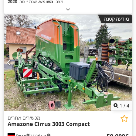
,
מצב:
משומש
, שנת ייצור:
2020
מודעה קטנה
1
/
4
מכשירים אחרים
Amazone
Cirrus 3003 Compact
Kassel
3,069 km