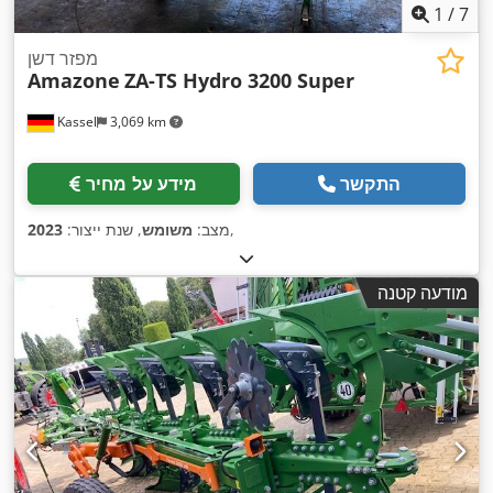
1
/
7
מפזר דשן
Amazone
ZA-TS Hydro 3200 Super
Kassel
3,069 km
התקשר
מידע על מחיר
,
מצב:
משומש
, שנת ייצור:
2023
מודעה קטנה