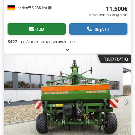
‏11,500 ‏€
Legden
3,238 km
מחיר קבוע בתוספת מע"מ
התקשר
פנה
,
מצב:
משומש
, מספר מכונה/רכב:
8427
מודעה קטנה