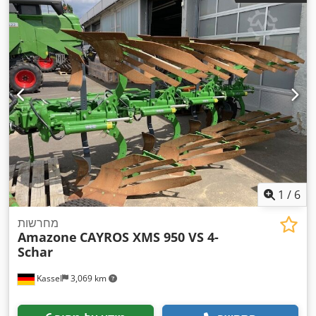
1
/
6
מחרשות
Amazone
CAYROS XMS 950 VS 4-
Schar
Kassel
3,069 km