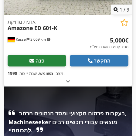
1
/
9
אדנית מדויקת
Amazone
ED 601-K
‏5,000 ‏€
Kassel
3,069 km
מחיר קבוע בתוספת מע"מ
התקשר
פנה
,
מצב:
משומש
, שנת ייצור:
1998
בעקבות פרסום מקצועי ומסד הנתונים הרחב,
Machineseeker מוצאים עבורי רוכשים רבים
למכונותיי.