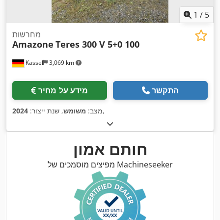
1
/
5
מחרשות
Amazone
Teres 300 V 5+0 100
Kassel
3,069 km
התקשר
מידע על מחיר
,
מצב:
משומש
, שנת ייצור:
2024
חותם אמון
מפיצים מוסמכים של Machineseeker