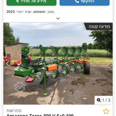
התקשר
מידע על מחיר
,
מצב:
משומש
, שנת ייצור:
2023
מודעה קטנה
1
/
3
מחרשות
Amazone
Teres 300 V 5+0 100