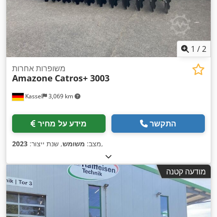
1
/
2
משופרות אחרות
Amazone
Catros+ 3003
Kassel
3,069 km
התקשר
מידע על מחיר
,
מצב:
משומש
, שנת ייצור:
2023
מודעה קטנה