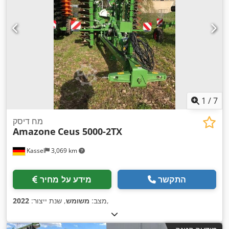
1
/
7
מח דיסק
Amazone
Ceus 5000-2TX
Kassel
3,069 km
התקשר
מידע על מחיר
,
מצב:
משומש
, שנת ייצור:
2022