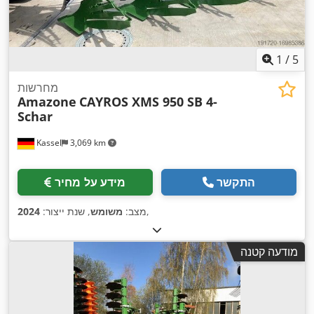
1
/
5
מחרשות
Amazone
CAYROS XMS 950 SB 4-
Schar
Kassel
3,069 km
התקשר
מידע על מחיר
,
מצב:
משומש
, שנת ייצור:
2024
מודעה קטנה