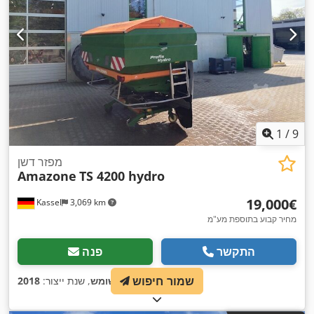
1
/
9
מפזר דשן
Amazone
TS 4200 hydro
‏19,000 ‏€
Kassel
3,069 km
מחיר קבוע בתוספת מע"מ
התקשר
פנה
שמור חיפוש
,
מצב:
משומש
, שנת ייצור:
2018