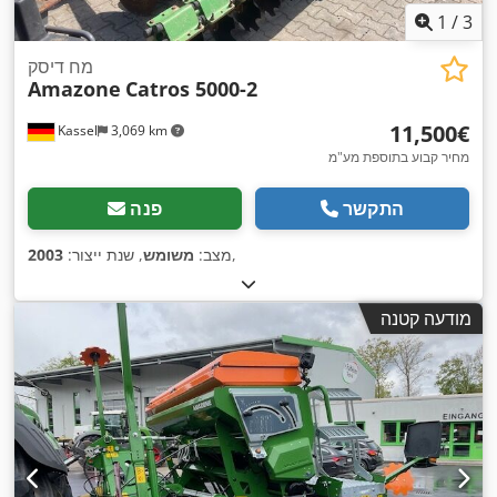
1
/
3
מח דיסק
Amazone
Catros 5000-2
‏11,500 ‏€
Kassel
3,069 km
מחיר קבוע בתוספת מע"מ
התקשר
פנה
,
מצב:
משומש
, שנת ייצור:
2003
מודעה קטנה