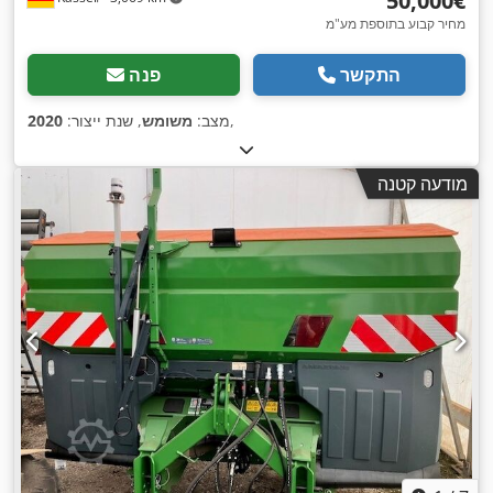
‏50,000 ‏€
מחיר קבוע בתוספת מע"מ
התקשר
פנה
,
מצב:
משומש
, שנת ייצור:
2020
מודעה קטנה