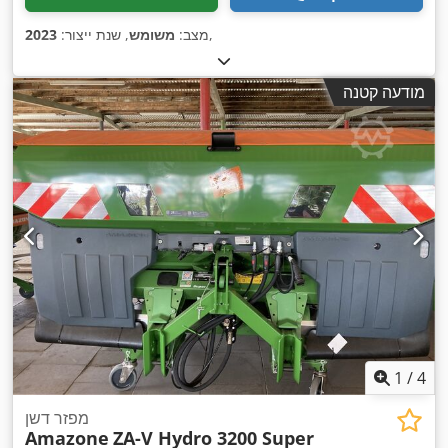
,
מצב:
משומש
, שנת ייצור:
2023
מודעה קטנה
1
/
4
מפזר דשן
Amazone
ZA-V Hydro 3200 Super