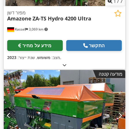
1
/
7
מפזר דשן
Amazone
ZA-TS Hydro 4200 Ultra
Kassel
3,069 km
התקשר
מידע על מחיר
,
מצב:
משומש
, שנת ייצור:
2023
מודעה קטנה