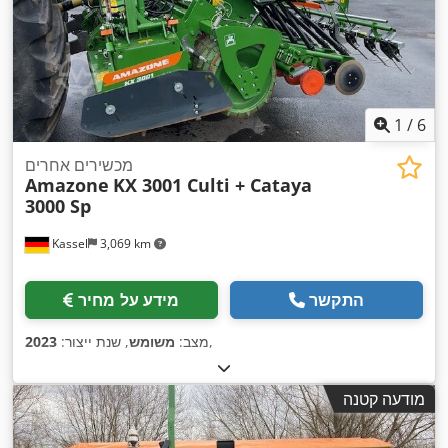
1
/
6
מכשירים אחרים
Amazone
KX 3001 Culti + Cataya
3000 Sp
Kassel
3,069 km
התקשר
מידע על מחיר
,
מצב:
משומש
, שנת ייצור:
2023
מודעה קטנה