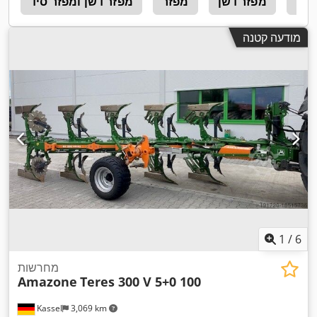
דשן
מפזר דשן
מפזר
מפזר דשן ומפזר סיד
1
מודעה קטנה
1
/
6
מחרשות
Amazone
Teres 300 V 5+0 100
Kassel
3,069 km