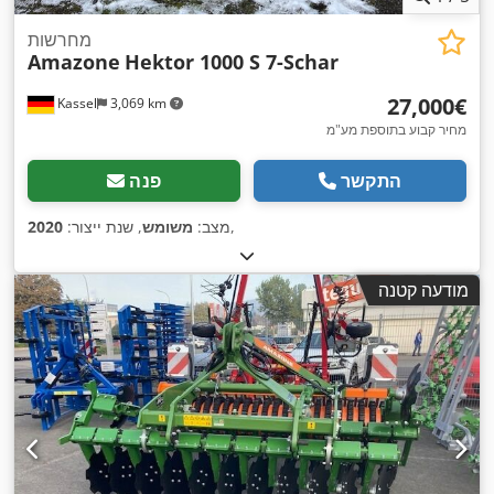
מחרשות
Amazone
Hektor 1000 S 7-Schar
‏27,000 ‏€
Kassel
3,069 km
מחיר קבוע בתוספת מע"מ
התקשר
פנה
,
מצב:
משומש
, שנת ייצור:
2020
מודעה קטנה