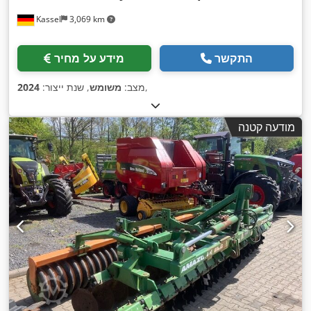
Kassel
3,069 km
התקשר
מידע על מחיר
,
מצב:
משומש
, שנת ייצור:
2024
מודעה קטנה