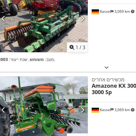
Kassel
3,069 km
1
/
3
,
מצב:
משומש
, שנת ייצור:
2003
מכשירים אחרים
Amazone
KX 300
3000 Sp
Kassel
3,069 km