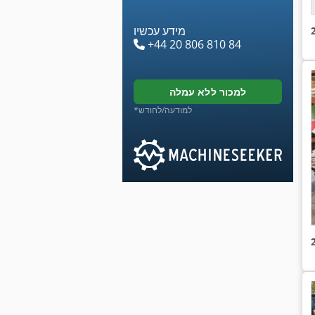
מידע עכשיו
+44 20 806 810 84
למכור ללא עמלה
*למודעה/לחודש