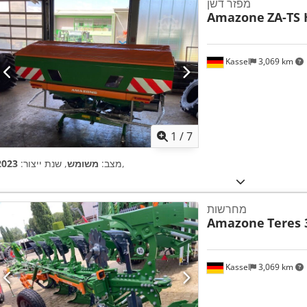
מפזר דשן
Amazone
ZA-TS 
Kassel
3,069 km
1
/
7
,
מצב:
משומש
, שנת ייצור:
2023
מחרשות
Amazone
Teres 
Kassel
3,069 km