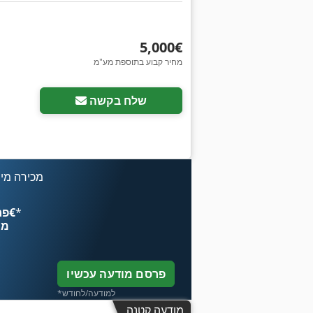
‏5,000 ‏€
מחיר קבוע בתוספת מע"מ
שלח בקשה
מכירה מיי
*
פרסם עכשיו החל מ־‏4.49 ‏€
מח
פרסם מודעה עכשיו
*למודעה/לחודש
מודעה קטנה