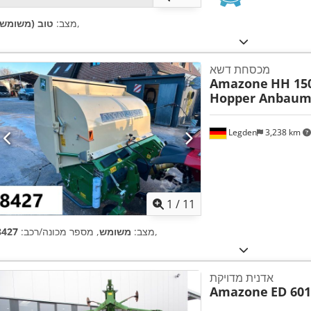
,
מצב:
טוב (משומש)
מכסחת דשא
Amazone
HH 15
Hopper Anbaum
Legden
3,238 km
1
/
11
,
מצב:
משומש
, מספר מכונה/רכב:
8427
אדנית מדויקת
Amazone
ED 601