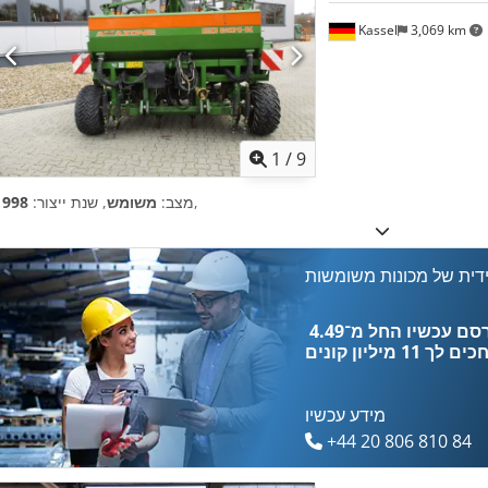
Kassel
3,069 km
1
/
9
,
מצב:
משומש
, שנת ייצור:
1998
דית של מכונות משומשות
כים לך
11 מיליון קונים
מידע עכשיו
+44 20 806 810 84