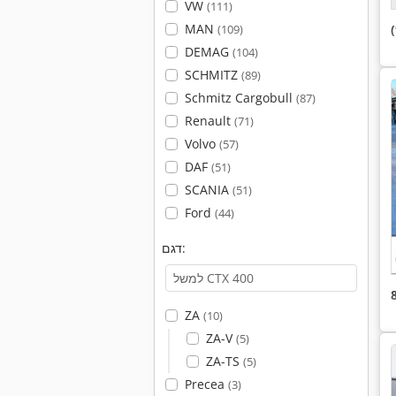
VW
(111)
MAN
(109)
DEMAG
(104)
SCHMITZ
(89)
Schmitz Cargobull
(87)
Renault
(71)
Volvo
(57)
DAF
(51)
SCANIA
(51)
Ford
(44)
דגם:
ZA
(10)
ZA-V
(5)
ZA-TS
(5)
Precea
(3)