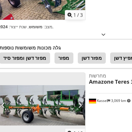
1
/
3
,
מצב:
משומש
, שנת ייצור:
2024
גלה מכונות משומשות נוספות
פיץ דשן
מפזר דשן
מפזר
מפזר דשן ומפזר סיד
מחרשות
Amazone
Teres 
Kassel
3,069 km