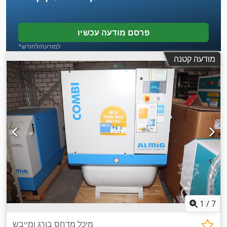
פרסם מודעה עכשיו
*למודעה/לחודש
מודעה קטנה
1
/
7
מיכל מדחס בורג ומייבש