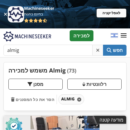
Machineseeker
לאפליקציה
בחינם בחנות
למכירה
חפש
משמש למכירה Almig
(73)
רלוונטיות
מסנן
ALMIG
הסר את כל המסננים
מודעה קטנה