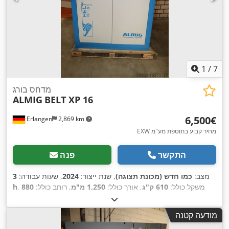
1
/
7
מדחס בורג
ALMIG
BELT XP 16
‏6,500 ‏€
Erlangen
2,869 km
EXW מחיר קבוע בתוספת מע"מ
התקשר
פנה
מצב:
כמו חדש (מכונת תצוגה)
, שנת ייצור:
2024
, שעות עבודה:
3
, משקל כולל:
610 ק"ג
, אורך כולל:
1,250 מ"מ
, רוחב כולל:
880
h
,
מ"מ
, גובה כולל:
1,520 מ"מ
מודעה קטנה