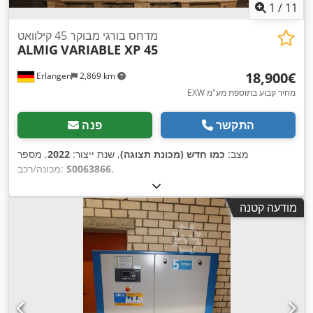
1
/
11
מדחס בורגי מבוקר 45 קילוואט
ALMIG
VARIABLE XP 45
‏18,900 ‏€
Erlangen
2,869 km
EXW מחיר קבוע בתוספת מע"מ
התקשר
פנה
מצב:
כמו חדש (מכונת תצוגה)
, שנת ייצור:
2022
, מספר
,
S0063866
מכונה/רכב:
מודעה קטנה