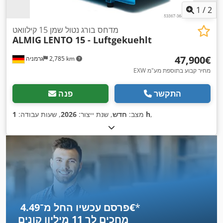
1
/
2
מדחס בורג נטול שמן 15 קילוואט
ALMIG
LENTO 15 - Luftgekuehlt
‏47,900 ‏€
2,785 km
גרמניה
EXW מחיר קבוע בתוספת מע"מ
התקשר
פנה
,
1 h
מצב:
חדש
, שנת ייצור:
2026
, שעות עבודה:
*
פרסם עכשיו החל מ־‏4.49 ‏€
מחכים לך
11 מיליון קונים