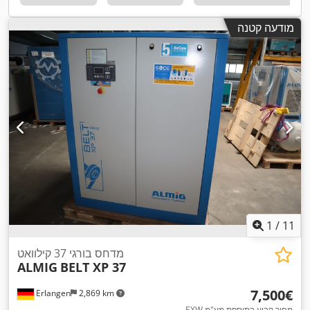
מודעה קטנה
1
/
11
מדחס בורגי 37 קילוואט
ALMIG
BELT XP 37
‏7,500 ‏€
Erlangen
2,869 km
EXW מחיר קבוע בתוספת מע"מ