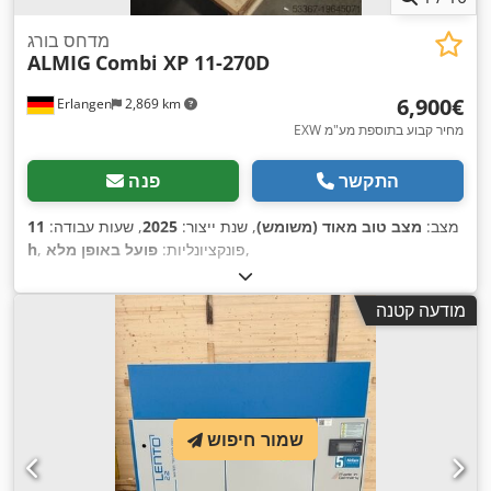
מדחס בורג
ALMIG
Combi XP 11-270D
‏6,900 ‏€
Erlangen
2,869 km
EXW מחיר קבוע בתוספת מע"מ
התקשר
פנה
מצב:
מצב טוב מאוד (משומש)
, שנת ייצור:
2025
, שעות עבודה:
11
,
, פונקציונליות:
פועל באופן מלא
h
מודעה קטנה
שמור חיפוש