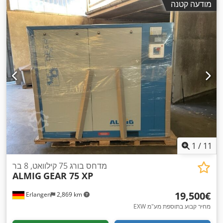
מודעה קטנה
1
/
11
מדחס בורג 75 קילוואט, 8 בר
ALMIG
GEAR 75 XP
‏19,500 ‏€
Erlangen
2,869 km
EXW מחיר קבוע בתוספת מע"מ