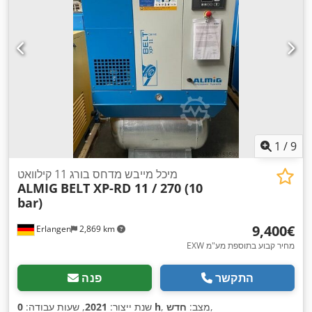
1
/
9
מיכל מייבש מדחס בורג 11 קילוואט
ALMIG
BELT XP-RD 11 / 270 (10
bar)
‏9,400 ‏€
Erlangen
2,869 km
EXW מחיר קבוע בתוספת מע"מ
התקשר
פנה
,
, מצב:
חדש
0 h
שנת ייצור:
2021
, שעות עבודה: