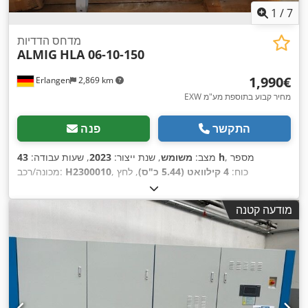
1
/
7
מדחס הדדיות
ALMIG
HLA 06-10-150
‏1,990 ‏€
Erlangen
2,869 km
EXW מחיר קבוע בתוספת מע"מ
התקשר
פנה
, מספר
43 h
מצב:
משומש
, שנת ייצור:
2023
, שעות עבודה:
, כוח:
4 קילוואט (5.44 כ"ס)
, לחץ
H2300010
מכונה/רכב:
,
(מינימום):
10 קורה
מודעה קטנה