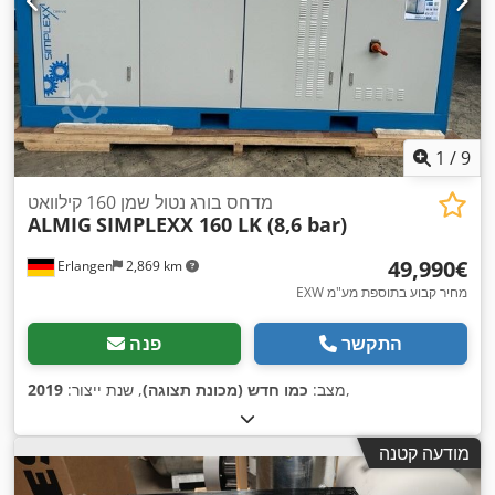
1
/
9
מדחס בורג נטול שמן 160 קילוואט
ALMIG
SIMPLEXX 160 LK (8,6 bar)
‏49,990 ‏€
Erlangen
2,869 km
EXW מחיר קבוע בתוספת מע"מ
התקשר
פנה
,
מצב:
כמו חדש (מכונת תצוגה)
, שנת ייצור:
2019
מודעה קטנה