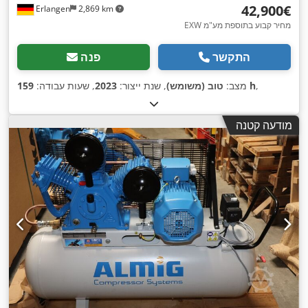
‏42,900 ‏€
Erlangen
2,869 km
EXW מחיר קבוע בתוספת מע"מ
התקשר
פנה
,
159 h
מצב:
טוב (משומש)
, שנת ייצור:
2023
, שעות עבודה:
מודעה קטנה