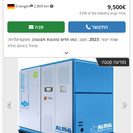
‏9,500 ‏€
Erlangen
2,869 km
EXW מחיר קבוע בתוספת מע"מ
התקשר
פנה
שנת ייצור:
2023
, מצב:
כמו חדש (מכונת תצוגה)
, פונקציונליות:
,
פועל באופן מלא
מודעה קטנה