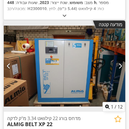
, מספר
448 h
מצב:
משומש
, שנת ייצור:
2023
, שעות עבודה:
, כוח:
4 קילוואט (5.44 כ"ס)
, לחץ
H2300010
מכונה/רכב:
,
(מינימום):
10 קורה
מודעה קטנה
1
/
12
מדחס בורג 22 קילוואט 3.34 מ"ק לדקה
ALMIG
BELT XP 22