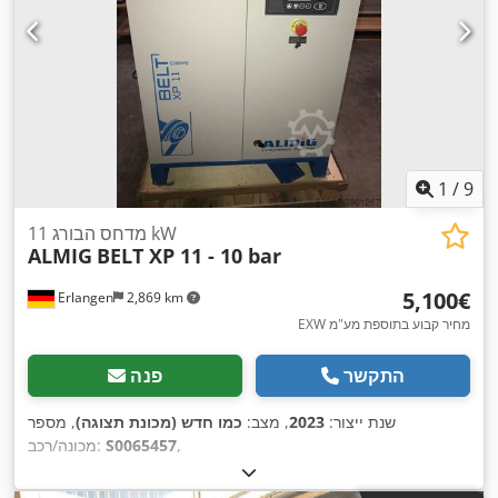
1
/
9
11 מדחס הבורג kW
ALMIG
BELT XP 11 - 10 bar
‏5,100 ‏€
Erlangen
2,869 km
EXW מחיר קבוע בתוספת מע"מ
התקשר
פנה
שנת ייצור:
2023
, מצב:
כמו חדש (מכונת תצוגה)
, מספר
,
S0065457
מכונה/רכב: