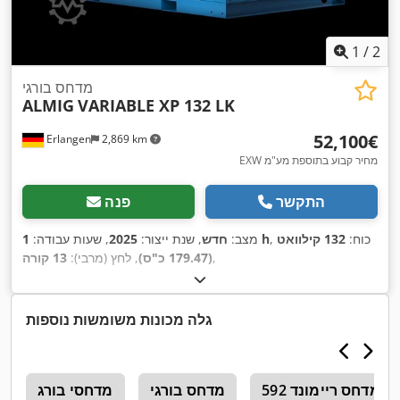
1
/
2
מדחס בורגי
ALMIG
VARIABLE XP 132 LK
‏52,100 ‏€
Erlangen
2,869 km
EXW מחיר קבוע בתוספת מע"מ
התקשר
פנה
, כוח:
132 קילוואט
1 h
מצב:
חדש
, שנת ייצור:
2025
, שעות עבודה:
,
(179.47 כ"ס)
, לחץ (מרבי):
13 קורה
גלה מכונות משומשות נוספות
מדחס ריימונד 592
מדחס בורגי
מדחסי בורג
ב