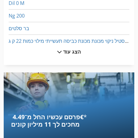
Dil 0 M
Ng 200
בר סלטים
טקסטיל ניקוי מכונת מכונת כביסה תעשייתי מילוי כמות 22 ק ג
הצג עוד
מכונה זילוף
מכונה יד
מכונה משולבת
מכונות כיפוף-גליל של צלחת פנים
מכונות סלילת כבישים ומכשורם
*
פרסם עכשיו החל מ־‏4.49 ‏€
מכוניות
מחכים לך
11 מיליון קונים
מכונת חיתוך-Off