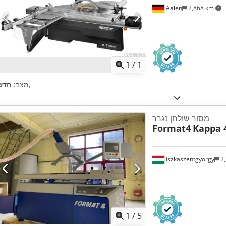
Aalen
2,868 km
ת נוספות
1
/
1
,
מצב:
חדש
מסור שולחן נגרר
Format4
Kappa 
Iszkaszentgyörgy
2,
1
/
5