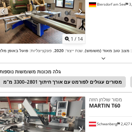
Biersdorf am See
3
1
/
14
:
מצב טוב מאוד (משומש)
, שנת ייצור:
2020
, פונקציונליות:
פועל באופן מלא
גלה מכונות משומשות נוספות
מסורים עגולים לפורמט עם אורך חיתוך 2801–3300 מ"מ
מסור שולחן הזזה
MARTIN
T60
Schwanberg
2,427