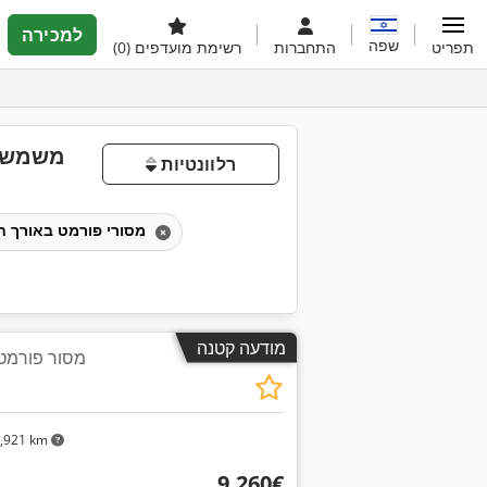
למכירה
שפה
תפריט
התחברות
רשימת מועדפים
(0)
רלוונטיות
מסורי פורמט באורך חיתוך של 3301–3800 מ"מ
מודעה קטנה
מסור פורמט עם
,921 km
‏9,260 ‏€