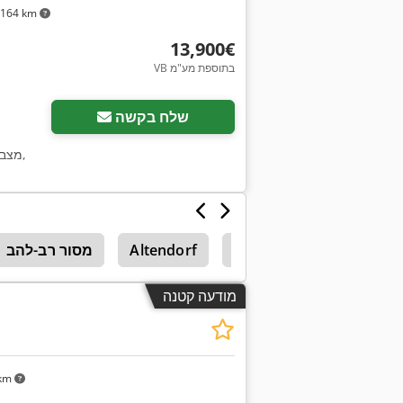
,164 km
‏13,900 ‏€
VB בתוספת מע"מ
שלח בקשה
,
מצב
ן מרובע
תרים שולחן
Altendorf
מסור רב-להב
מודעה קטנה
 km