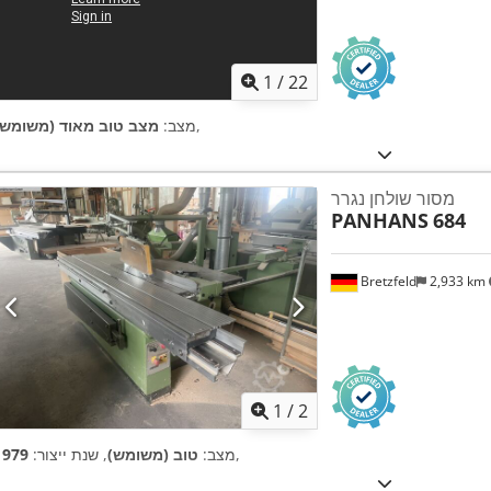
1
/
22
,
מצב:
מצב טוב מאוד (משומש)
מסור שולחן נגרר
PANHANS
684
Bretzfeld
2,933 km
1
/
2
,
מצב:
טוב (משומש)
, שנת ייצור:
1979