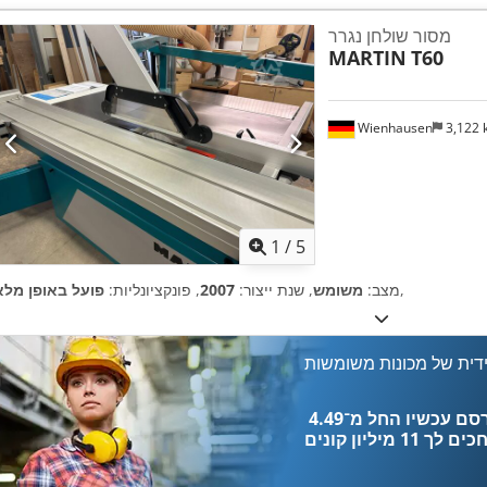
מסור שולחן נגרר
MARTIN
T60
Wienhausen
3,122
1
/
5
,
מצב:
משומש
, שנת ייצור:
2007
, פונקציונליות:
פועל באופן מלא
דית של מכונות משומשות
כים לך
11 מיליון קונים