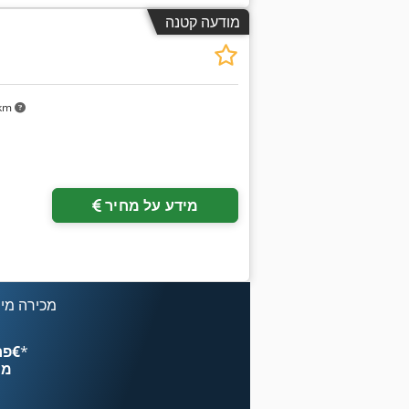
מודעה קטנה
 km
מידע על מחיר
מכירה מיי
*
פרסם עכשיו החל מ־‏4.49 ‏€
מח