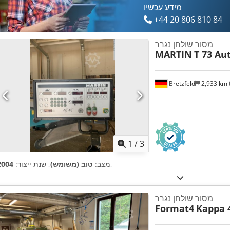
מידע עכשיו
+44 20 806 810 84
מסור שולחן נגרר
MARTIN
T 73 Au
Bretzfeld
2,933 km
1
/
3
,
מצב:
טוב (משומש)
, שנת ייצור:
2004
מסור שולחן נגרר
Format4
Kappa 