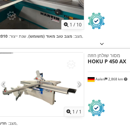
1
/
10
,
מצב:
מצב טוב מאוד (משומש)
, שנת ייצור:
2010
מסור שולחן הזזה
HOKU
P 450 AX
Aalen
2,868 km
ת נוספות
1
/
1
,
מצב:
חדש