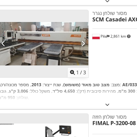
מסור שולחן נגרר
SCM Casadei
AX
Piła
2,861 km
1
/
3
AE/033
, מספר מכונה/רכב:
מצב:
מצב טוב מאוד (משומש)
, שנת ייצור:
2013
300 מ"מ
, מהירות סיבובית (דק'):
4,650 סל"ד
, משקל כולל:
3,006 ק"ג
, גוב
,
שולחן:
950 מ"מ
מסור שולחן הזזה
FIMAL
P-3200-08