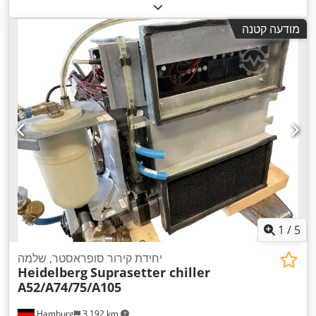
מודעה קטנה
1
/
5
יחידת קירור סופראסטר, שלמה
Heidelberg
Suprasetter chiller
A52/A74/75/A105
Hamburg
3,192 km