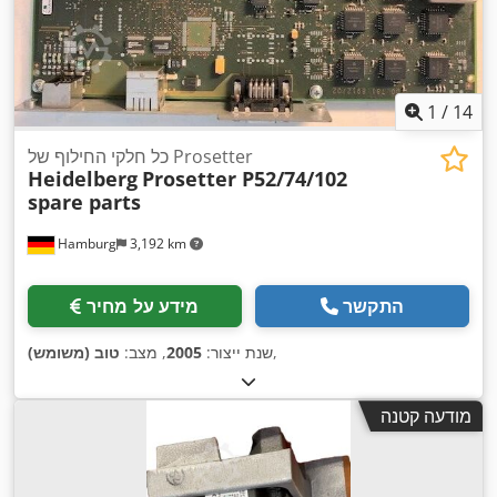
1
/
14
כל חלקי החילוף של Prosetter
Heidelberg
Prosetter P52/74/102
spare parts
Hamburg
3,192 km
התקשר
מידע על מחיר
,
שנת ייצור:
2005
, מצב:
טוב (משומש)
מודעה קטנה