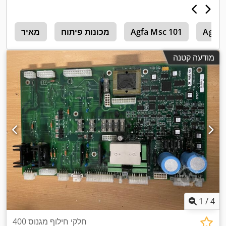
Agfa 
Agfa Msc 101
מכונות פיתוח
מאיר
k
מודעה קטנה
1
/
4
חלקי חילוף מגנוס 400