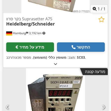
1
/
1
בקר סרוו Suprasetter A75
Heidelberg/Schneider
Hamburg
3,192 km
התקשר
מידע על מחיר
,
SC03
, מספר מכונה/רכב:
מצב:
משופץ כללי (משומש)
מודעה קטנה