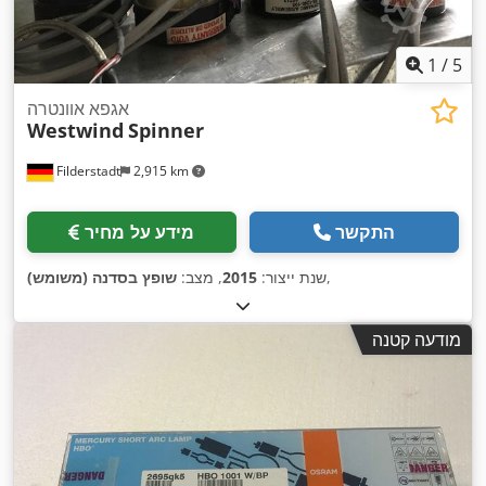
1
/
5
אגפא אוונטרה
Westwind
Spinner
Filderstadt
2,915 km
התקשר
מידע על מחיר
,
שנת ייצור:
2015
, מצב:
שופץ בסדנה (משומש)
מודעה קטנה