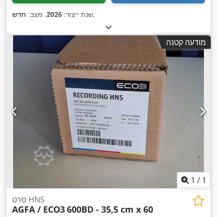
,
שנת ייצור:
2026
, מצב:
חדש
מודעה קטנה
1
/
1
סרט HNS
AGFA / ECO3
600BD - 35,5 cm x 60