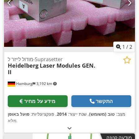
1
/
2
מודול לייזר ל-Suprasetter
Heidelberg
Laser Modules GEN.
II
Hamburg
3,192 km
התקשר
מידע על מחיר
מצב:
טוב (משומש)
, שנת ייצור:
2014
, פונקציונליות:
פועל באופן
,
מלא
מודעה קטנה