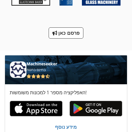
מכונת כביסה ומכונת כביסה תעשיית תוכן 30 ק ג
מכונת לישה של בצק
מכונת סגן 200 מ מ
פרסם כאן
מסמרת הקש על רפידות בלמים
מעריך את מרחמת על המדפים
Machineseeker
מתח טעינה
בחינם בחנות
ס מ מסדרת M
קו משעמם
האפליקציה מספר 1 למכונות משומשות!
מידע נוסף