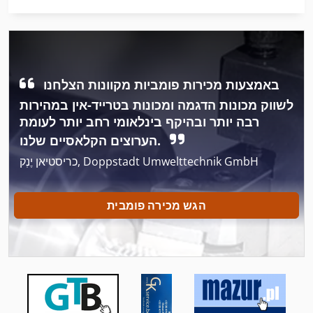
הקש על הרצפה
הקש על לחמניות
הקש על ציר
באמצעות מכירות פומביות מקוונות הצלחנו
הקש על קרטון
לשווק מכונות הדגמה ומכונות בטרייד-אין במהירות
רבה יותר ובהיקף בינלאומי רחב יותר לעומת
הרכבה על המעקה
הערוצים הקלאסיים שלנו.
ירי הכבשן
כריסטיאן יֶנְק, Doppstadt Umwelttechnik GmbH
לחץ על השק
הגש מכירה פומבית
לחץ על מסגרת
לחצו על הכלי בלם
מחרטה עץ עם כלים ואביזרים
מכבש פניאומטי Stanze עם כלים