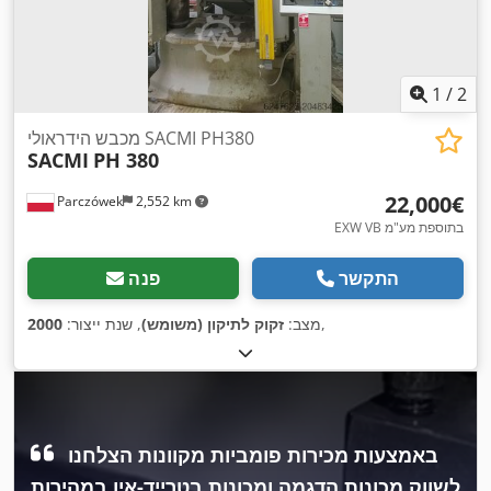
1
/
2
מכבש הידראולי SACMI PH380
SACMI
PH 380
‏22,000 ‏€
Parczówek
2,552 km
EXW VB בתוספת מע"מ
התקשר
פנה
,
מצב:
זקוק לתיקון (משומש)
, שנת ייצור:
2000
באמצעות מכירות פומביות מקוונות הצלחנו
לשווק מכונות הדגמה ומכונות בטרייד-אין במהירות