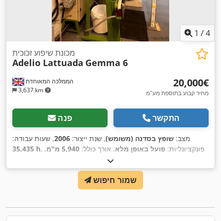
1
/
4
מכונת שיפוע זכוכית
Adelio Lattuada
Gemma 6
‏20,000 ‏€
הממלכה המאוחדת
3,637 km
מחיר קבוע בתוספת מע"מ
התקשר
פנה
מצב:
שופץ בסדנה (משומש)
, שנת ייצור:
2006
, שעות עבודה:
, פונקציונליות:
פועל באופן מלא
, אורך כולל:
5,940 מ"מ
,
35,435 h
רוחב כולל:
1,800 מ"מ
, גובה כולל:
2,400 מ"מ
, שנת שיפוץ אחרונה:
2023
,
שמור חיפוש