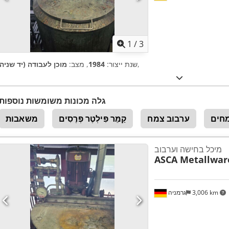
1
/
3
,
שנת ייצור:
1984
, מצב:
מוכן לעבודה (יד שניה)
גלה מכונות משומשות נוספות
חים
ערבוב צמח
קַמֵּר פִּילְטֶר פְּרֶסִים
משאבות
מיכל בחישה וערבוב
ASCA Metallwar
3,006 km
גרמניה