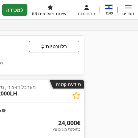
למכירה
שפה
תפריט
התחברות
רשימת מועדפים
(0)
רלוונטיות
הס
מודעה קטנה
מערבל דו-צירי, מערבל כ
2000LH
m
‏24,000 ‏€
VB בתוספת מע"מ