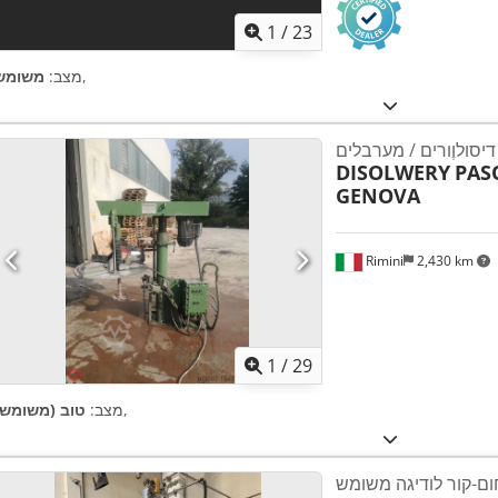
1
/
23
,
מצב:
משומש
דיסולוֶורים / מערבלים
DISOLWERY
PAS
GENOVA
Rimini
2,430 km
1
/
29
,
מצב:
טוב (משומש)
ם-קור לודיגה משומש