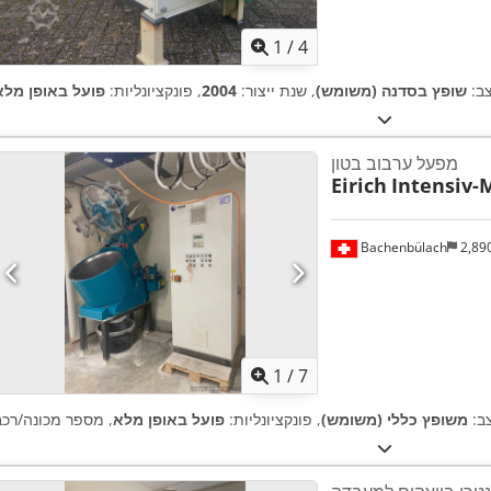
1
/
4
ב:
שופץ בסדנה (משומש)
, שנת ייצור:
2004
, פונקציונליות:
פועל באופן מלא
מפעל ערבוב בטון
Eirich
Intensiv-
Bachenbülach
2,89
1
/
7
צב:
משופץ כללי (משומש)
, פונקציונליות:
פועל באופן מלא