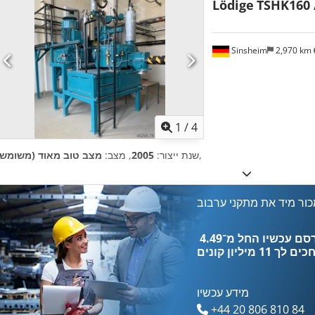
Lödige
TSHK160 
Sinsheim
2,970 km
1
/
4
,
שנת ייצור:
2005
, מצב:
מצב טוב מאוד (משומש)
ור מיד את מתקני ערבוב
כים לך
11 מיליון קונים
מידע עכשיו
+44 20 806 810 84