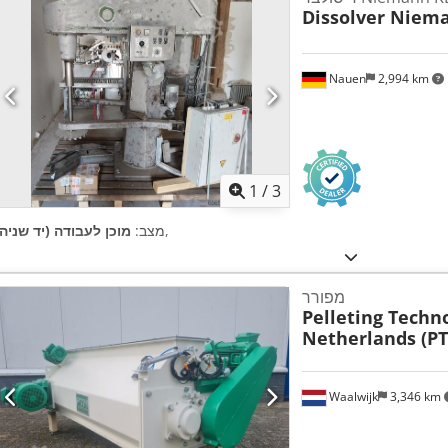
Dissolver Niem
Nauen
2,994 km
1
/
3
,
מצב:
מוכן לעבודה (יד שניה)
מפורר
Pelleting Techn
Netherlands (P
Waalwijk
3,346 km