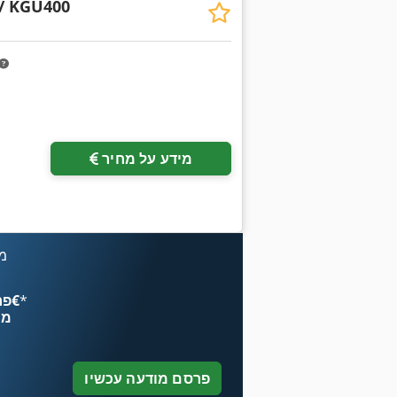
/ KGU400
מידע על מחיר
מכ
*
פרסם עכשיו החל מ־‏4.49 ‏€
מח
פרסם מודעה עכשיו