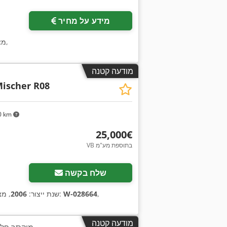
מידע על מחיר
,
מצ
מודעה קטנה
Mischer R08
0 km
‏25,000 ‏€
VB בתוספת מע"מ
שלח בקשה
,
W-028664
, מספר מכונה/רכב:
שנת ייצור:
2006
, מ
מודעה קטנה