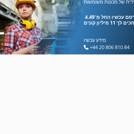
מתח טעינה
הקש על הרצפה
דית של מכונות משומשות
ס מ מסדרת M
הקש על לחמניות
כים לך
11 מיליון קונים
מידע עכשיו
+44 20 806 810 84