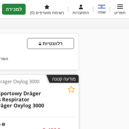
למכירה
שפה
תפריט
התחברות
רשימת מועדפים
(0)
רלוונטיות
הסר 
מודעה קטנה
sportowy Dräger
s
Respirator
äger Oxylog 3000
m