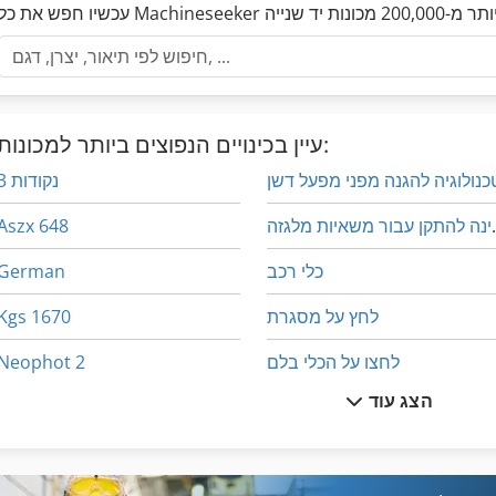
עיין בכינויים הנפוצים ביותר למכונות:
כנולוגיה להגנה מפני מפעל דשן
3 נקודות
ות מלגזה
Aszx 648
כלי רכב
German
לחץ על מסגרת
Kgs 1670
לחצו על הכלי בלם
Neophot 2
הצג עוד
מנשא 2 עגור 20 5 כדי
Ng 200
מקרה של צג טמפרטורה נמוכה
O K