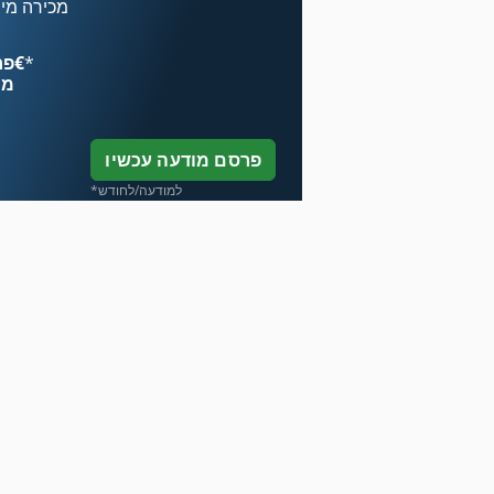
מכירה מיי
*
פרסם עכשיו החל מ־‏4.49 ‏€
מח
פרסם מודעה עכשיו
*למודעה/לחודש