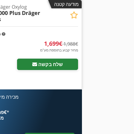
מודעה קטנה
מכשיר הנשמה נייד  Oxylog
000 Plus
Dräger
s
m
‏1,699 ‏€
‏1,988 ‏€
מחיר קבוע בתוספת מע"מ
שלח בקשה
מכירה מיי
*
פרסם עכשיו החל מ־‏4.49 ‏€
מח