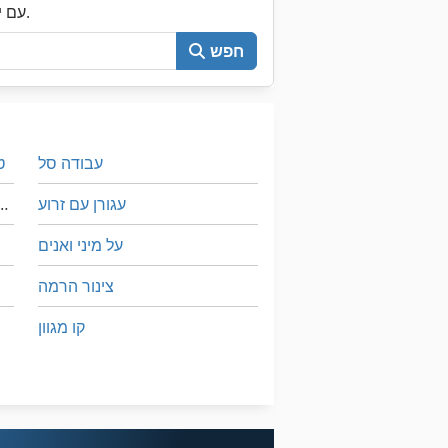
עכשיו חפש את כל Machineseeker עם יותר מ-200,000 מכונות יד שנייה.
חפש
עבודה סל
ט
עגורן עם זרוע
טעינה להתקן עבור משאי
על מיני ואנים
צינור הרמה
קו מגוון
קו משעמם
רכזת יחידת