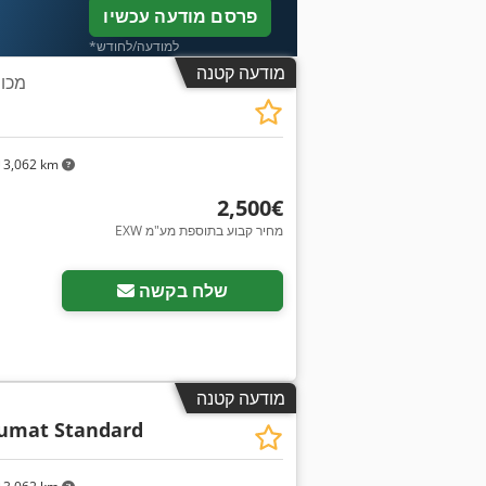
פרסם מודעה עכשיו
*למודעה/לחודש
מודעה קטנה
מכונ
3,062 km
‏2,500 ‏€
EXW מחיר קבוע בתוספת מע"מ
שלח בקשה
מודעה קטנה
umat Standard