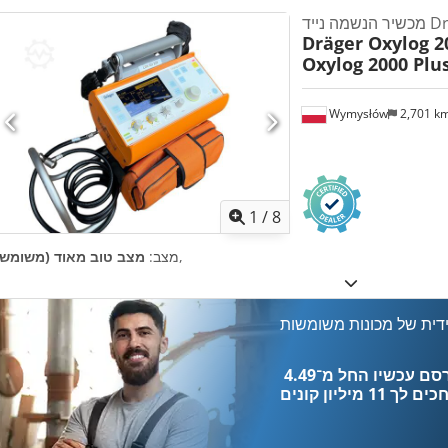
Dräger
Dräger Oxylog 2
Oxylog 2000 Plu
Wymysłów
2,701 k
1
/
8
,
מצב:
מצב טוב מאוד (משומש)
דית של מכונות משומשות
כים לך
11 מיליון קונים