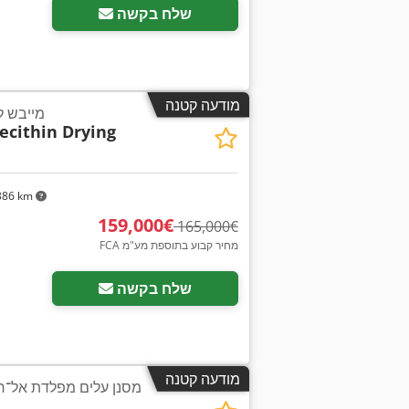
שלח בקשה
מודעה קטנה
מייבש ל
Lecithin Drying
386 km
‏159,000 ‏€
‏165,000 ‏€
FCA מחיר קבוע בתוספת מע"מ
בקש תמונות נוספות
שלח בקשה
מודעה קטנה
מסנן עלים מפלדת אל־ח