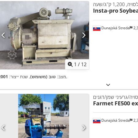
 ק"ג/שעה
Insta-pro
Soybea
Dunajská Streda
2,
1
/
12
,
מצב:
טוב (משומש)
, שנת ייצור:
2001
יה/גרעיני שמן/דגנים
Farmet
FE500 e
Dunajská Streda
2,