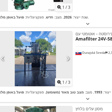
1
/
3
,
שנת ייצור:
2026
, מצב:
חדש
, פונקציונליות:
פועל באופן מלא
Amafilter
24V-58
Dunajská Streda
2,
1
/
3
ייצור:
1993
, מצב:
מצב טוב מאוד (משומש)
, פונקציונליות:
פועל באופן מלא
מסנן עלים בלחץ