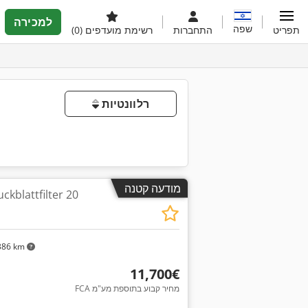
למכירה
שפה
תפריט
התחברות
רשימת מועדפים
(0)
רלוונטיות
מודעה קטנה
מסנן עלים בלחץ / ttfilter 20
386 km
‏11,700 ‏€
FCA מחיר קבוע בתוספת מע"מ