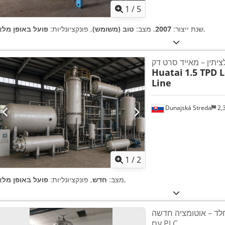
1
/
5
,
שנת ייצור:
2007
, מצב:
טוב (משומש)
, פונקציונליות:
פועל באופן מלא
ציתין – מאייד סרט דק
Huatai
1.5 TPD 
Line
Dunajská Streda
2,
1
/
2
,
מצב:
חדש
, פונקציונליות:
פועל באופן מלא
לד – אוטומציה חדשה
עם PLC