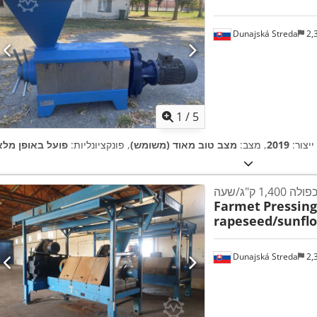
Dunajská Streda
2,
1
/
5
ייצור:
2019
, מצב:
מצב טוב מאוד (משומש)
, פונקציונליות:
פועל באופן מלא
1, ק"ג/שעה
Farmet
Pressing
rapeseed/sunfl
Dunajská Streda
2,