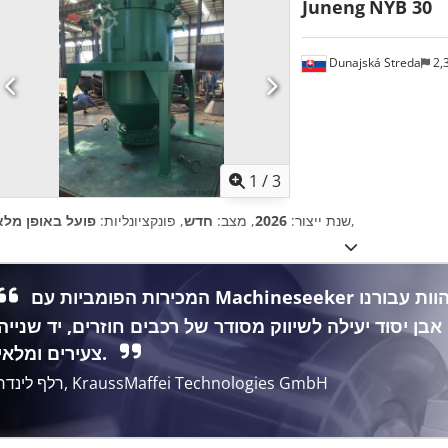
Juneng
NYB 30
Dunajská Streda
2,
1
/
3
,
שנת ייצור:
2026
, מצב:
חדש
, פונקציונליות:
פועל באופן מלא
המכירות הפומביות עם Machineseeker מהוות עבורנו
אבן יסוד יעילה לשיווק מסודר של רכבים חוזרים, יד שנייה
צעירים ומלאי.
רלף לינדר, KraussMaffei Technologies GmbH