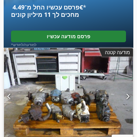
*
פרסם עכשיו החל מ־‏4.49 ‏€
מחכים לך
11 מיליון קונים
פרסם מודעה עכשיו
*למודעה/לחודש
מודעה קטנה