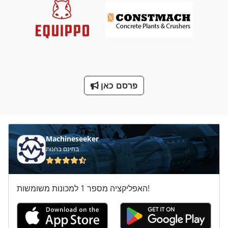
עגלת יד
על מיני ואנים
ערוץ צדדי
תא זכוכית
פרסם כאן
תרגיל יד
תרגיל יד חוט
Machineseeker
בחינם בחנות
האפליקציה מספר 1 למכונות משומשות!