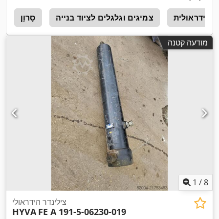
 הידראולית
צמיגים וגלגלים לציוד בנייה
סָרוָן
p
מודעה קטנה
1
/
8
צילינדר הידראולי
HYVA
FE A 191-5-06230-019