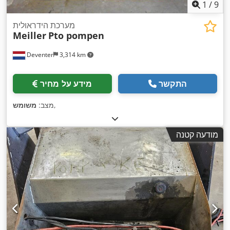
1
/
9
מערכת הידראולית
Meiller
Pto pompen
Deventer
3,314 km
התקשר
מידע על מחיר
,
מצב:
משומש
מודעה קטנה