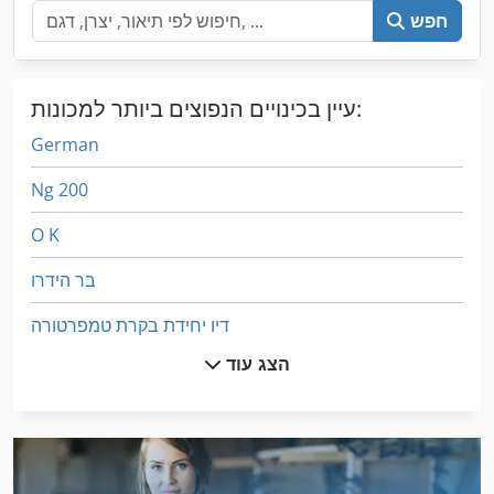
חפש
עיין בכינויים הנפוצים ביותר למכונות:
German
Ng 200
O K
בר הידרו
דיו יחידת בקרת טמפרטורה
הצג עוד
טעינה להתקן עבור משאיות מלגזה
יד אגרוף
יד בוכנה הידראולית