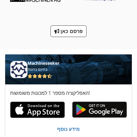
מכשור לייצור בירה מיני
מתח טעינה
ס מ מסדרת M
פרסם כאן
על מיני ואנים
שואב אבק נייד
Machineseeker
בחינם בחנות
האפליקציה מספר 1 למכונות משומשות!
מידע נוסף