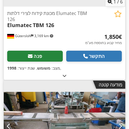
1
/
6
מכונת קידוח לצירי דלתות Elumatec TBM
126
Elumatec
TBM 126
‏1,850 ‏€
Gütersloh
3,169 km
מחיר קבוע בתוספת מע"מ
התקשר
פנה
,
מצב:
משומש
, שנת ייצור:
1998
מודעה קטנה