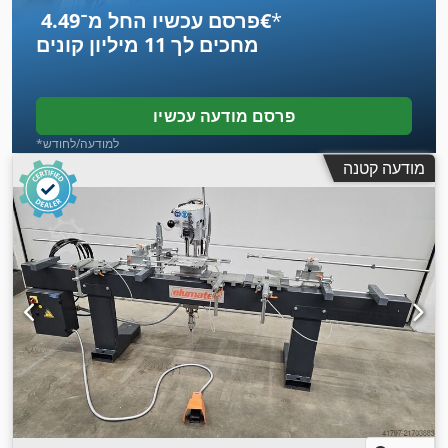
*
פרסם עכשיו החל מ־‏4.49 ‏€
מחכים לך
11 מיליון קונים
פרסם מודעה עכשיו
*למודעה/לחודש
מודעה קטנה