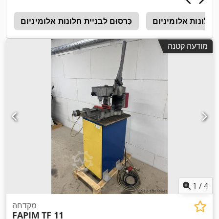
 חלונות אלומיניום
כִּרסוּם לבניית חלונות אלומיניום
6
מודעה קטנה
1
/
4
מקדחה
FAPIM
TF 11