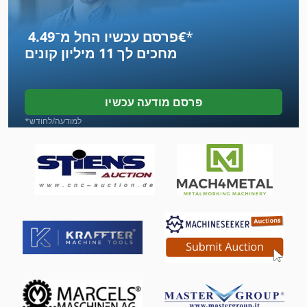
מכונה לייצור בירה
*
פרסם עכשיו החל מ־‏4.49 ‏€
מכונה לכריית חור פינים
מחכים לך
11 מיליון קונים
מכונה משולבת
מכונות למפנה יד
פרסם מודעה עכשיו
מכוניות
*למודעה/לחודש
מכונת חיתוך-Off
מכונת כביסה ומכונת כביסה תעשיית תוכן 30 ק ג
מכונת לישה של בצק
מכונת סגן 200 מ מ
מכונת עבודה מתכת
מכונת קידוח של עמודה שידור