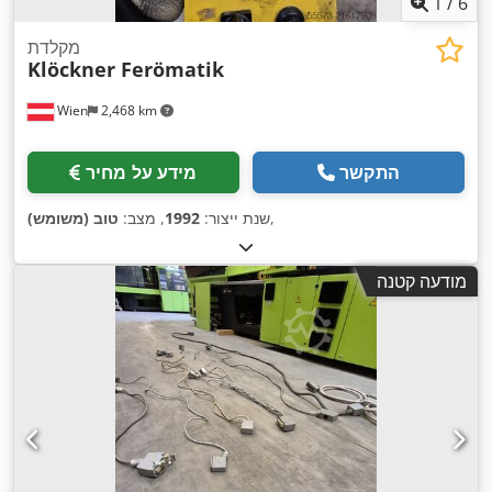
1
/
6
מקלדת
Klöckner Ferömatik
Wien
2,468 km
התקשר
מידע על מחיר
,
שנת ייצור:
1992
, מצב:
טוב (משומש)
מודעה קטנה