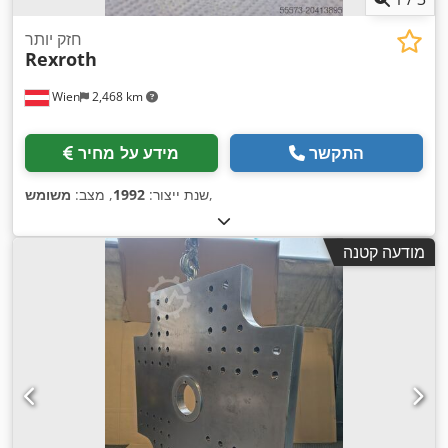
חזק יותר
Rexroth
Wien
2,468 km
התקשר
מידע על מחיר
,
שנת ייצור:
1992
, מצב:
משומש
מודעה קטנה