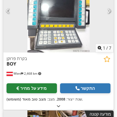
1
/
7
בקרת פרוקן
BOY
Wien
2,468 km
התקשר
מידע על מחיר
,
שנת ייצור:
2008
, מצב:
מצב טוב מאוד (משומש)
מודעה קטנה