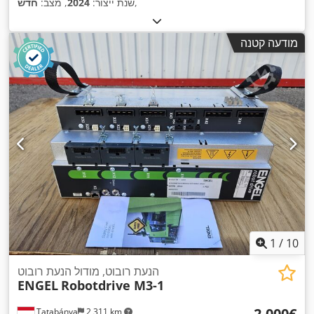
,
שנת ייצור:
2024
, מצב:
חדש
מודעה קטנה
1
/
10
הנעת רובוט, מודול הנעת רובוט
ENGEL
Robotdrive M3-1
‏2,000 ‏€
Tatabánya
2,311 km