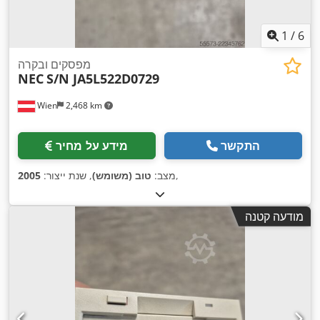
1
/
6
מפסקים ובקרה
NEC
S/N JA5L522D0729
Wien
2,468 km
התקשר
מידע על מחיר
,
מצב:
טוב (משומש)
, שנת ייצור:
2005
מודעה קטנה