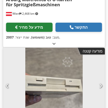
für Spritzgießmaschinen
Wien
2,468 km
התקשר
מידע על מחיר
,
מצב:
טוב (משומש)
, שנת ייצור:
2007
מודעה קטנה