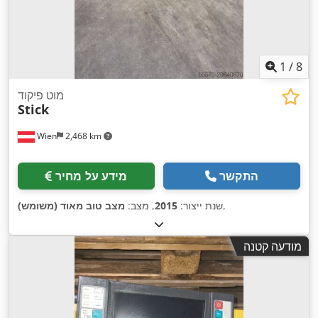
1
/
8
מוט פיקוד
Stick
Wien
2,468 km
התקשר
מידע על מחיר
,
שנת ייצור:
2015
, מצב:
מצב טוב מאוד (משומש)
מודעה קטנה