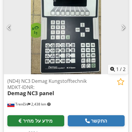
1
/
2
(ND4) NC3 Demag Kungstofftechnik
MDKT-IDNR:
Demag
NC3 panel
Trenčín
2,438 km
התקשר
מידע על מחיר