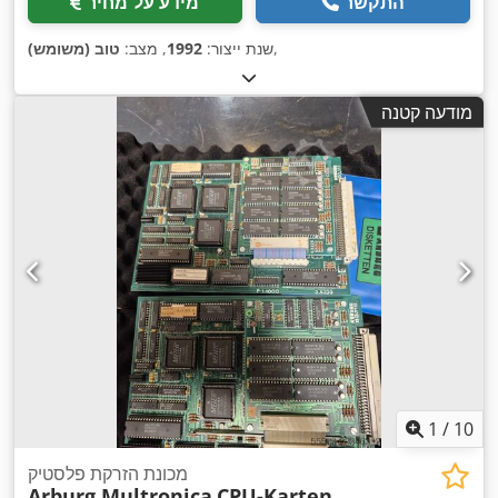
התקשר
מידע על מחיר
,
שנת ייצור:
1992
, מצב:
טוב (משומש)
מודעה קטנה
1
/
10
מכונת הזרקת פלסטיק
Arburg Multronica
CPU-Karten