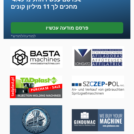
מחכים לך
11 מיליון קונים
מכונה משולבת
מכוניות
פרסם מודעה עכשיו
מכונת חיתוך-Off
*למודעה/לחודש
מכונת כביסה ארגז
מכונת כביסה ומכונת כביסה תעשיית תוכן 30 ק ג
מכונת לישה של בצק
מכונת סגן 200 מ מ
מכונת עבודה מתכת
מכונת תפירה מחט 2
מתח טעינה
ס מ מסדרת M