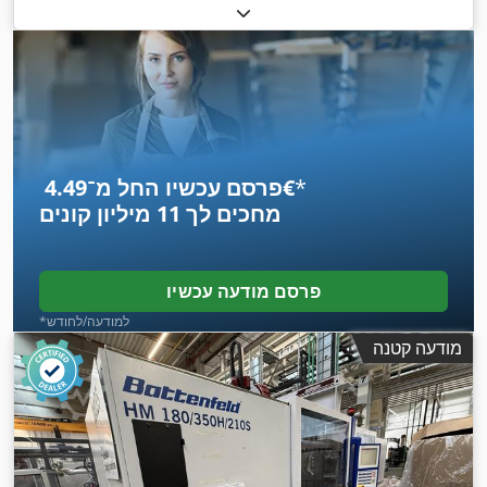
*
פרסם עכשיו החל מ־‏4.49 ‏€
מחכים לך
11 מיליון קונים
פרסם מודעה עכשיו
*למודעה/לחודש
מודעה קטנה