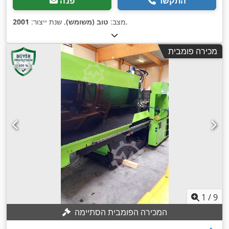
התקשר
פנה
,
מצב:
טוב (משומש)
, שנת ייצור:
2001
מכירה פומבית
1
/
9
המכירה הפומבית הסתיימה