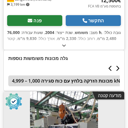
‏12,500 ‏€
3,199 km
FCA VB בתוספת מע"מ
התקשר
פנה
, גובה כולל:
76,000 h
מצב:
משומש
, שנת ייצור:
2004
, שעות עבודה:
2,480 מ"מ
, רוחב כולל:
2,330 מ"מ
, אורך כולל:
9,830 מ"מ
, קוטר
הבורג:
70 מ"מ
, כוח קיבוע:
4,200 קילו ניוטון
, נפח מנוע:
1,047
,
סמ"ק
גלה מכונות משומשות נוספות
מכונות הזרקה בלחץ עם כוח סגירה 1,000 – 4,999 kN
5
מודעה קטנה