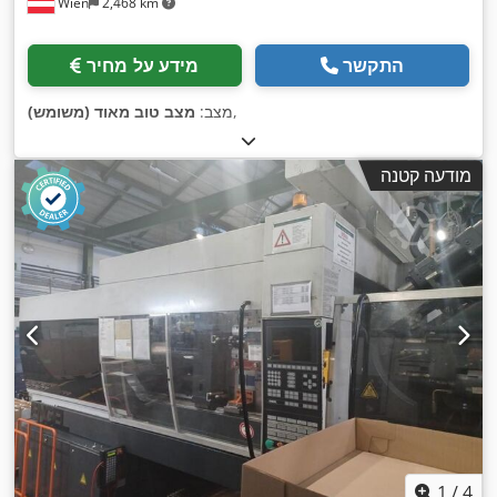
Wien
2,468 km
התקשר
מידע על מחיר
,
מצב:
מצב טוב מאוד (משומש)
מודעה קטנה
1
/
4