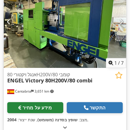
1
/
7
אנגל ויקטורי 80H200V/80 קומבי
ENGEL
Victory 80H200V/80 combi
Cantabria
3,651 km
התקשר
מידע על מחיר
,
מצב:
שופץ בסדנה (משומש)
, שנת ייצור:
2004