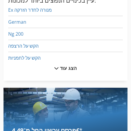
עיין בכינויים הנפוצים ביותר למכונות:
Ex מנורה לחדר הזרקה
German
Ng 200
הקש על הרצפה
הקש על לחמניות
הצג עוד
הרכבה על המעקה
יד ידית מכונת
לחץ על מסגרת
מאכיל מכונה
מכונה זילוף
*
פרסם עכשיו החל מ־‏4.49 ‏€
מכונה יד