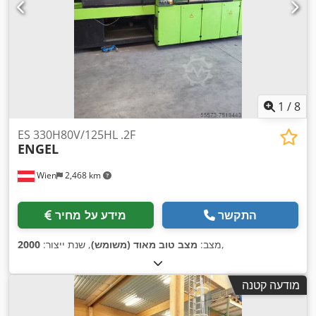
1
/
8
ES 330H80V/125HL .2F
ENGEL
Wien
2,468 km
התקשר
מידע על מחיר
,
מצב:
מצב טוב מאוד (משומש)
, שנת ייצור:
2000
מודעה קטנה