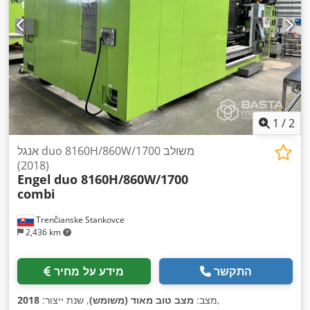
1
/
2
אנגל duo 8160H/860W/1700 משולב
(2018)
Engel
duo 8160H/860W/1700
combi
Trenčianske Stankovce
2,436 km
התקשר
מידע על מחיר
,
מצב:
מצב טוב מאוד (משומש)
, שנת ייצור:
2018