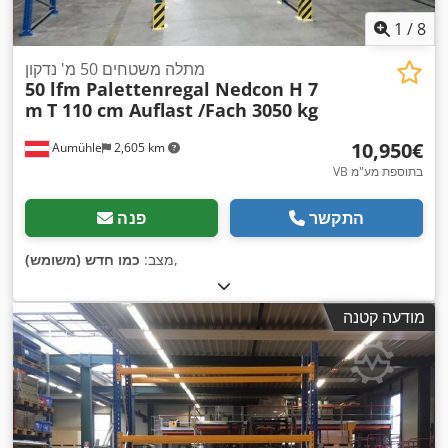
1
/
8
מתלה משטחים 50 מ' נדקון
50 lfm Palettenregal Nedcon H 7
m
T 110 cm Auflast /Fach 3050 kg
‏10,950 ‏€
Aumühle
2,605 km
VB בתוספת מע"מ
התקשר
פנה
,
מצב:
כמו חדש (משומש)
מודעה קטנה