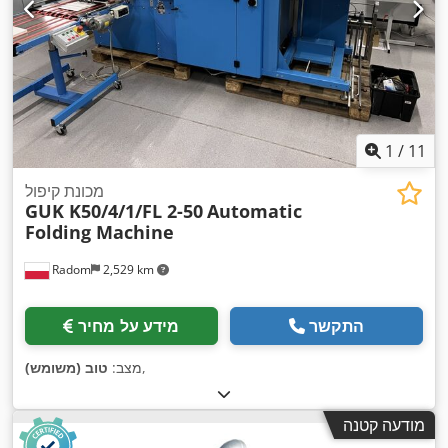
1
/
11
מכונת קיפול
GUK K50/4/1/FL 2-50
Automatic
Folding Machine
Radom
2,529 km
התקשר
מידע על מחיר
,
מצב:
טוב (משומש)
מודעה קטנה