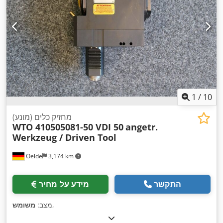
1
/
10
מחזיק כלים (מונע)
WTO 410505081-50 VDI 50
angetr.
Werkzeug / Driven Tool
Oelde
3,174 km
התקשר
מידע על מחיר
,
מצב:
משומש