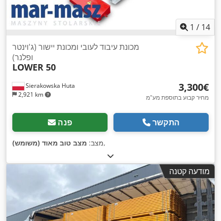
1
/
14
מכונת עיבוד לעובי ומכונת יישור (ג'וינטר
ופלנר)
LOWER 50
‏3,300 ‏€
Sierakowska Huta
2,921 km
מחיר קבוע בתוספת מע"מ
התקשר
פנה
,
מצב:
מצב טוב מאוד (משומש)
מודעה קטנה