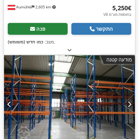
‏5,250 ‏€
Aumühle
2,605 km
VB בתוספת מע"מ
התקשר
פנה
,
מצב:
כמו חדש (משומש)
מודעה קטנה