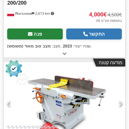
200/200
‏4,000 ‏€
Warszawa
2,613 km
‏4,500 ‏€
VB בתוספת מע"מ
התקשר
פנה
,
שנת ייצור:
2023
, מצב:
מצב טוב מאוד (משומש)
מודעה קטנה