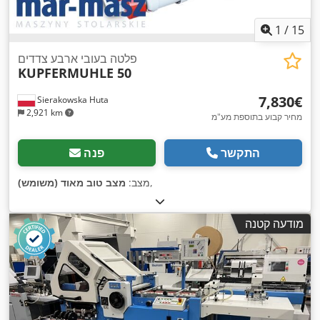
1
/
15
פלטה בעובי ארבע צדדים
KUPFERMUHLE 50
‏7,830 ‏€
Sierakowska Huta
2,921 km
מחיר קבוע בתוספת מע"מ
התקשר
פנה
,
מצב:
מצב טוב מאוד (משומש)
מודעה קטנה