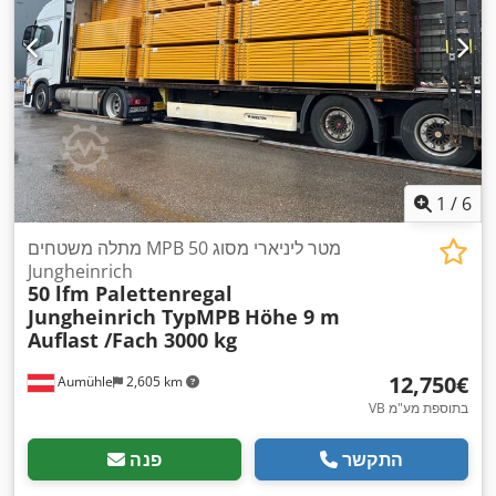
1
/
6
מתלה משטחים MPB 50 מטר ליניארי מסוג
Jungheinrich
50 lfm Palettenregal
Jungheinrich TypMPB
Höhe 9 m
Auflast /Fach 3000 kg
‏12,750 ‏€
Aumühle
2,605 km
VB בתוספת מע"מ
התקשר
פנה