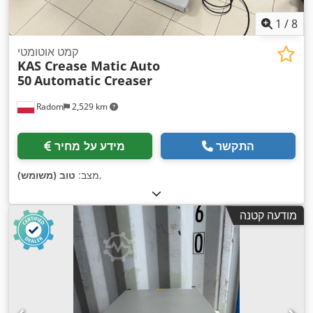
1
/
8
קמט אוטומטי
KAS Crease Matic Auto
50
Automatic Creaser
Radom
2,529 km
התקשר
מידע על מחיר
,
מצב:
טוב (משומש)
מודעה קטנה