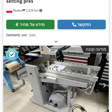
setting pres
Radom
2,529 km
התקשר
מידע על מחיר
,
מצב:
טוב (משומש)
מודעה קטנה