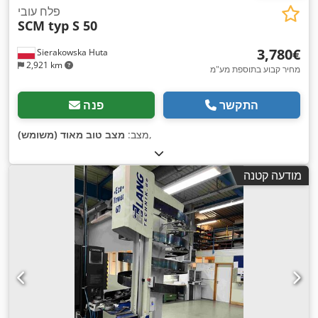
פלח עובי
SCM typ S 50
‏3,780 ‏€
Sierakowska Huta
2,921 km
מחיר קבוע בתוספת מע"מ
התקשר
פנה
,
מצב:
מצב טוב מאוד (משומש)
מודעה קטנה