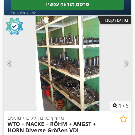
פרסם מודעה עכשיו
*למודעה/לחודש
מודעה קטנה
1
/
6
מחזיקי כלים רגילים + מונעים
WTO + NACKE + RÖHM + ANGST +
HORN
Diverse Größen VDI