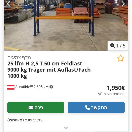
1
/
5
מדף צמיגים
25 lfm H 2,5 T 50 cm Feldlast
9000 kg
Träger mit Auflast/Fach
1000 kg
‏1,950 ‏€
Aumühle
2,605 km
VB בתוספת מע"מ
התקשר
פנה
,
מצב:
טוב (משומש)