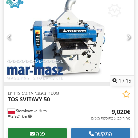
1
/
15
פלטה בעובי ארבע צדדים
TOS SVITAVY 50
‏9,020 ‏€
Sierakowska Huta
2,921 km
מחיר קבוע בתוספת מע"מ
התקשר
פנה