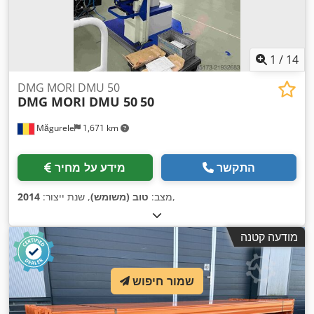
1
/
14
DMG MORI DMU 50
DMG MORI DMU 50
50
Măgurele
1,671 km
התקשר
מידע על מחיר
,
מצב:
טוב (משומש)
, שנת ייצור:
2014
מודעה קטנה
שמור חיפוש