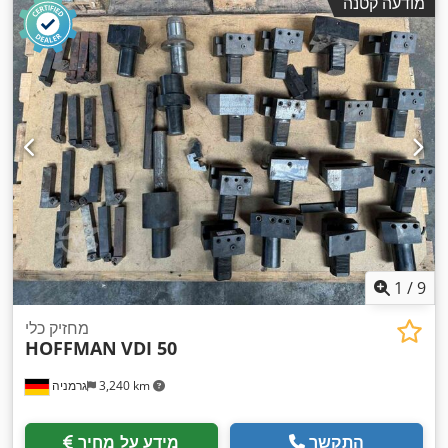
מודעה קטנה
1
/
9
מחזיק כלי
HOFFMAN
VDI 50
3,240 km
גרמניה
התקשר
מידע על מחיר