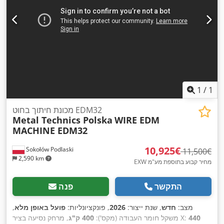
1
/
1
מכונת חיתוך בחוט EDM32
Metal Technics Polska
WIRE EDM
MACHINE EDM32
‏10,925 ‏€
Sokołów Podlaski
‏11,500 ‏€
2,590 km
EXW מחיר קבוע בתוספת מע"מ
התקשר
פנה
מצב:
חדש
, שנת ייצור:
2026
, פונקציונליות:
פועל באופן מלא
,
440
, מרחק נסיעה בציר X:
משקל חומר העבודה (מקס'):
400 ק"ג