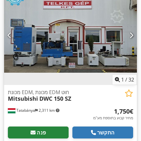
1
/
32
מכונת EDM, מכונת EDM חוט
Mitsubishi
DWC 150 SZ
‏1,750 ‏€
Tatabánya
2,311 km
מחיר קבוע בתוספת מע"מ
התקשר
פנה