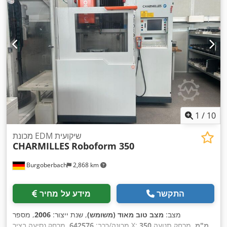
1
/
10
מכונת EDM שיקועית
CHARMILLES
Roboform 350
Burgoberbach
2,868 km
התקשר
מידע על מחיר
מצב:
מצב טוב מאוד (משומש)
, שנת ייצור:
2006
, מספר
350 מ"מ
, מרחק תנועה
, מרחק נסיעה בציר X:
מכונה/רכב:
642576