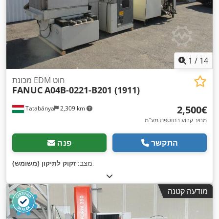
1
/
14
מכונת EDM חוט
FANUC
A04B-0221-B201 (1911)
‏2,500 ‏€
Tatabánya
2,309 km
מחיר קבוע בתוספת מע"מ
התקשר
פנה
,
מצב:
זקוק לתיקון (משומש)
מודעה קטנה