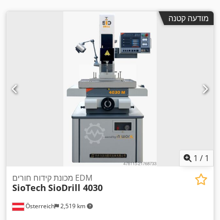
מודעה קטנה
1
/
1
מכונת קידוח חורים EDM
SioTech
SioDrill 4030
Österreich
2,519 km