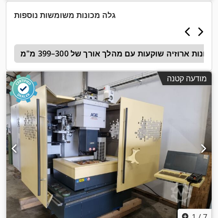
,
(מקס'):
1,000 ק"ג
, רוחב שולחן:
600 מ"מ
גלה מכונות משומשות נוספות
מכונות ארוזיה שוקעות עם מהלך אורך של 300–399 מ"מ
e
מודעה קטנה
1
/
7