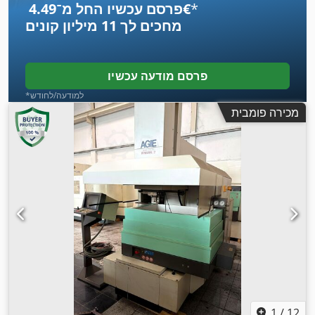
*
פרסם עכשיו החל מ־‏4.49 ‏€
מחכים לך
11 מיליון קונים
פרסם מודעה עכשיו
*למודעה/לחודש
מכירה פומבית
1
/
12