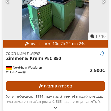
1
/
10
s
22
min
24
h
7
d
10
מסתיים בעוד
מכונת EDM שיקועית
Zimmer & Kreim
PEC 850
Nordrhein-Westfalen
‏2,500 ‏€
3,202 km
במכירה פומבית
מצב:
מוכן לעבודה (יד שניה)
, שנת ייצור:
1994
, פונקציונליות:
פועל
, מרחק תנועה בציר Y:
565 מ"מ
, מרחק נסיעה בציר X:
באופן מלא
415 מ"מ
, משקל חומר העבודה
, מרחק תנועה ציר Z:
400 מ"מ