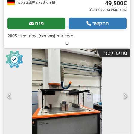
‏49,500 ‏€
Ingolstadt
2,788 km
מחיר קבוע בתוספת מע"מ
התקשר
פנה
,
מצב:
טוב (משומש)
, שנת ייצור:
2005
מודעה קטנה