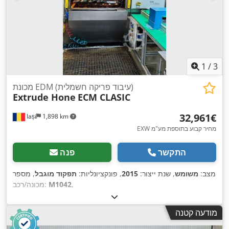
1
/
3
מכונת EDM (עיבוד פריקה חשמלית)
Extrude Hone
ECM CLASIC
‏32,961 ‏€
Iași
1,898 km
EXW מחיר קבוע בתוספת מע"מ
התקשר
פנה
מצב:
משומש
, שנת ייצור:
2015
, פונקציונליות:
תפקוד מוגבל
, מספר
,
M1042
מכונה/רכב:
מודעה קטנה