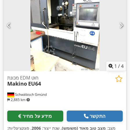
רוחב שולחן:
600 מ"מ
, משקל כולל:
1,700 ק"ג
, אורך שולחן:
600
מ"מ
, גובה שולחן:
380 מ"מ
, משקל עצמי:
1,400 ק"ג
, משך
,
400 V
האחריות:
12 חודשים
, עומס שולחן:
300 ק"ג
, מתח כניסה:
מרחק תנועת הכוש:
80 מ"מ
, קוטר הציר הראשי:
6 מ"מ
, קו נוצה:
80
מ"מ
, אורך מהלך:
80 מ"מ
, קיבולת מיכל:
110 ל
, מהירות חיתוך:
, דיוק מיקום:
2 מ"מ
, ציוד:
תיעוד /
6 A
600 מ"מ/דקה
, זרם כניסה:
,
מדריך
1
/
4
מכונת EDM חוט
Makino
EU64
Schwäbisch Gmünd
2,885 km
התקשר
מידע על מחיר
מצב:
מצב טוב מאוד (משומש)
, שנת ייצור:
2006
, פונקציונליות: