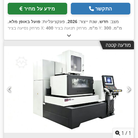
התקשר
מידע על מחיר
מצב:
חדש
, שנת ייצור:
2026
, פונקציונליות:
פועל באופן מלא
,
300 מ"מ
,
, מרחק תנועה בציר Y:
400 מ"מ
מרחק נסיעה בציר X:
300 מ"מ
, גובה כולל:
1,934 מ"מ
, אורך כולל:
מרחק תנועה ציר Z:
1,025 מ"מ
, רוחב כולל:
1,236 מ"מ
, משקל חומר העבודה (מקס'):
מודעה קטנה
300 ק"ג
, רוחב שולחן:
486 מ"מ
, משקל כולל:
700 ק"ג
, אורך שולחן:
,
310 מ"מ
1
/
1