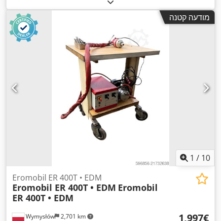
מודעה קטנה
1
/
10
Eromobil ER 400T • EDM
Eromobil ER 400T • EDM
Eromobil
ER 400T • EDM
‏1,997 ‏€
Wymysłów
2,701 km