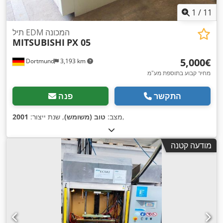
1
/
11
תיל EDM המכונה
MITSUBISHI
PX 05
‏5,000 ‏€
Dortmund
3,193 km
מחיר קבוע בתוספת מע"מ
התקשר
פנה
,
מצב:
טוב (משומש)
, שנת ייצור:
2001
מודעה קטנה