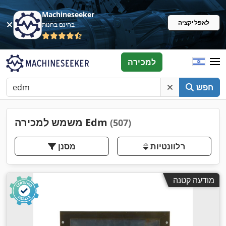
Machineseeker
לאפליקציה
בחינם בחנות
למכירה
חפש
משמש למכירה Edm
(507)
רלוונטיות
מסנן
מודעה קטנה