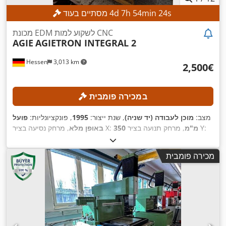
s
22
min
54
h
7
d
4
מסתיים בעוד
מכונת EDM לשקוע למות CNC
AGIE
AGIETRON INTEGRAL 2
Hessen
3,013 km
‏2,500 ‏€
במכירה פומבית
מצב:
מוכן לעבודה (יד שניה)
, שנת ייצור:
1995
, פונקציונליות:
פועל
, מרחק תנועה בציר Y:
350 מ"מ
, מרחק נסיעה בציר X:
באופן מלא
350 מ"מ
, משקל חומר העבודה
, מרחק תנועה ציר Z:
250 מ"מ
,
AGIEMATIC T
, דגם בקר:
(מקס'):
400 ק"ג
מכירה פומבית