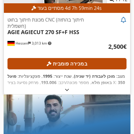
s
22
min
59
h
7
d
4
מסתיים בעוד
מכונת חיתוך בחוט CNC (חיתוך בהתזה
חשמלית)
AGIE
AGIECUT 270 SF+F HSS
Hessen
3,013 km
‏2,500 ‏€
במכירה פומבית
מצב:
מוכן לעבודה (יד שניה)
, שנת ייצור:
1995
, פונקציונליות:
פועל
350
, מרחק נסיעה בציר X:
באופן מלא
, מספר מכונה/רכב:
193.006
256
, מרחק תנועה ציר Z:
250 מ"מ
, מרחק תנועה בציר Y:
מ"מ
AGIEVISION /
, דגם בקר:
מ"מ
, קוטר חוט (מקסימלי):
0.33 מ"מ
AGIE HSS-Steuerung
,