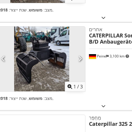
,
מצב:
משומש
, שנת ייצור:
2018
אחרים
CATERPILLAR
Sor
B/D Anbaugerä
Peine
3,100 km
1
/
3
,
מצב:
משומש
, שנת ייצור:
2018
מַחְפֵּר
Caterpillar
325 