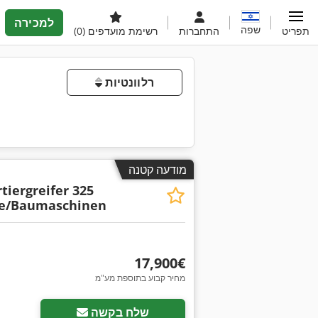
למכירה
שפה
תפריט
התחברות
רשימת מועדפים
(0)
רלוונטיות
מודעה קטנה
tiergreifer 325
te/Baumaschinen
‏17,900 ‏€
מחיר קבוע בתוספת מע"מ
שלח בקשה