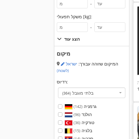
-
משקל תפעולי [kg]:
-
הצג עוד
מיקום
המיקום שזוהה עבורך:
ישראל
(לשנות)
רדיוס:
:
בלתי מוגבל
(364)
גרמניה
(142)
הולנד
(96)
טורקיה
(36)
בלגיה
(15)
סרביה
(14)