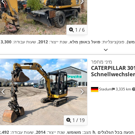
1
/
6
מש)
, פונקציונליות:
פועל באופן מלא
, שנת ייצור:
2012
, שעות עבודה:
מיני מחפר
CATERPILLAR
301
Schnellwechsler 
Stadum
3,335 km
1
/
19
:
הנעה בכל הגלגלים
2,492 h
מצב:
משומש
, שנת ייצור:
2014
, שעות עבודה: