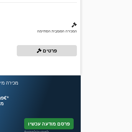
המכירה הפומבית הסתיימה
פרטים
מכירה מיי
*
פרסם עכשיו החל מ־‏4.49 ‏€
מח
פרסם מודעה עכשיו
*למודעה/לחודש