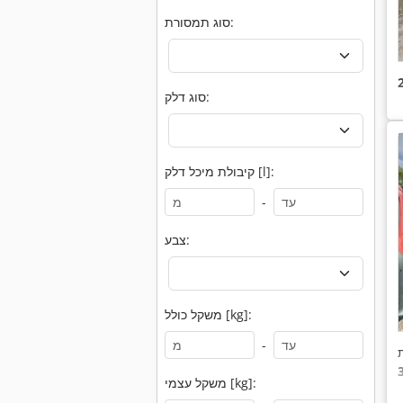
סוג תמסורת:
סוג דלק:
קיבולת מיכל דלק [l]:
-
צבע:
משקל כולל [kg]:
-
משקל עצמי [kg]: