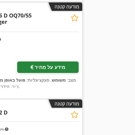
מודעה קטנה
6 D OQ70/55
ger
מידע על מחיר
מצב:
משומש
, פונקציונליות:
פועל באופן מ
,
, ציוד:
הידרא
מודעה קטנה
2 D
 km