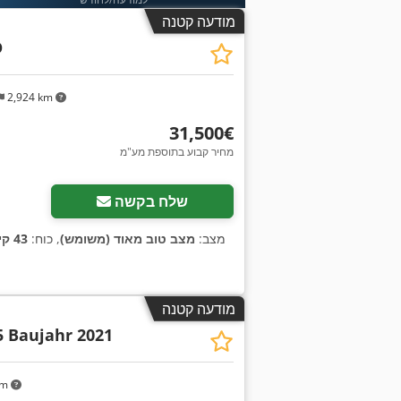
מודעה קטנה
D
2,924 km
‏31,500 ‏€
מחיר קבוע בתוספת מע"מ
שלח בקשה
מצב:
מצב טוב מאוד (משומש)
, כוח:
43 קילוואט (58.46 כ"ס)
מודעה קטנה
5 Baujahr 2021
km