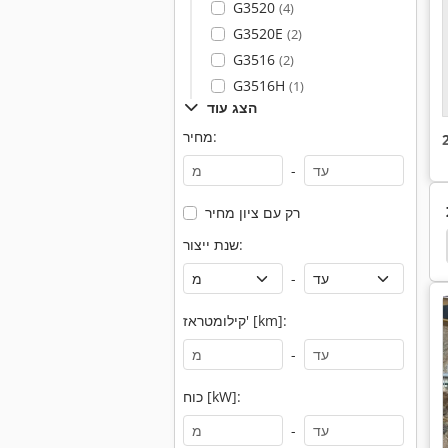
G3520
(4)
G3520E
(2)
G3516
(2)
G3516H
(1)
הצג עוד
מחיר:
-
רק עם ציון מחיר
מיני Laserschneider
מחפר מיני דליים
מחפר מינ
שנת ייצור:
-
קילומטראז' [km]:
-
כוח [kW]:
-