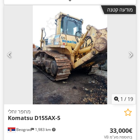
מודעה קטנה
1
/
19
מחפר זחלי
Komatsu
D155AX-5
‏33,000 ‏€
Beograd
1,983 km
VB בתוספת מע"מ