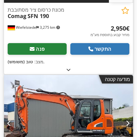
מכונת כרסום ציר מסתובבת
Comag
SFN 190
‏2,950 ‏€
Wiefelstede
3,275 km
מחיר קבוע בתוספת מע"מ
התקשר
פנה
,
מצב:
טוב (משומש)
מודעה קטנה