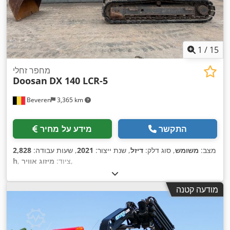
1
/
15
מחפר זחלי
Doosan
DX 140 LCR-5
Beveren
3,365 km
התקשר
מידע על מחיר
מצב:
משומש
, סוג דלק:
דיזל
, שנת ייצור:
2021
, שעות עבודה:
2,828
,
, ציוד:
מיזוג אוויר
h
מודעה קטנה