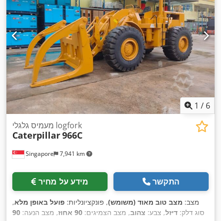
1
/
6
מעמיס גלגלי logfork
Caterpillar
966C
Singapore
7,941 km
התקשר
מידע על מחיר
מצב:
מצב טוב מאוד (משומש)
, פונקציונליות:
פועל באופן מלא
,
סוג דלק:
דיזל
, צבע:
צהוב
, מצב הצמיגים:
90 אחוז
, מצב הנעה:
90