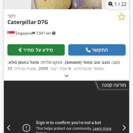
1
/
22
דוזר
Caterpillar
D7G
Singapore
7,941 km
התקשר
מידע על מחיר
מצב:
מצב טוב מאוד (משומש)
, פונקציונליות:
פועל באופן מלא
,
, מספר מכונה/רכב:
33 h
שנת ייצור:
2009
, שעות עבודה:
CAT00D7GLC7G01263
,
מודעה קטנה