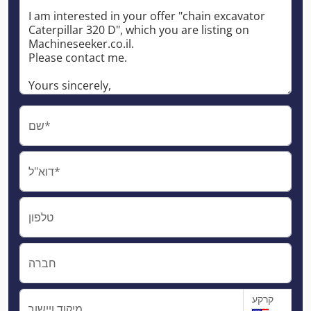
שם*
דוא"ל*
טלפון
חברה
קרקע
מיקוד ויישוב