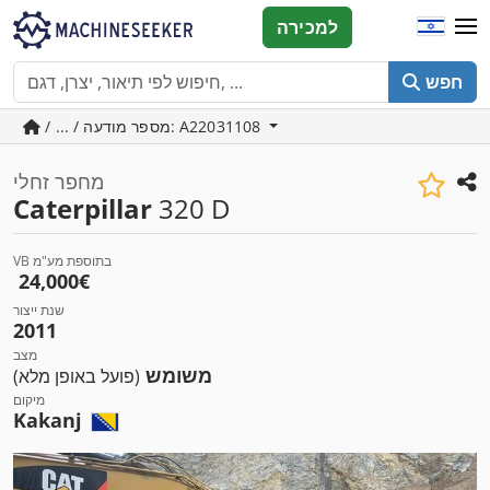
למכירה
חפש
/ ... / מספר מודעה: A22031108
מחפר זחלי
Caterpillar
320 D
VB בתוספת מע"מ
‏24,000 ‏€
שנת ייצור
2011
מצב
משומש
(פועל באופן מלא)
מיקום
Kakanj