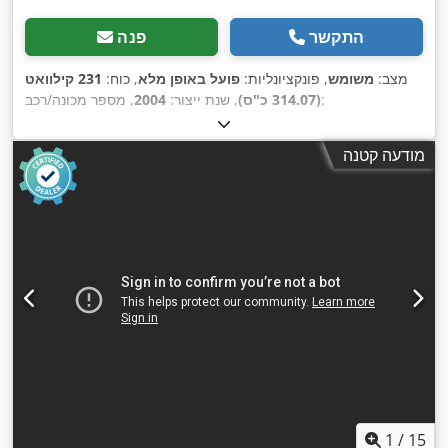
התקשר
פנה
מצב:
משומש
, פונקציונליות:
פועל באופן מלא
, כוח:
231 קילוואט
, מספר מכונה/רכב:
(314.07 כ"ס)
, שנת ייצור:
2004
KMTODO61E02076058
,
מודעה קטנה
1
/
15