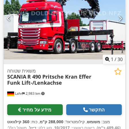
1
/
30
משאית שטוחה
SCANIA
R 490 Pritsche Kran Effer
Funk Lift-/Lenkachse
Lahr
2,983 km
התקשר
מידע על מחיר
מצב:
משומש
, קילומטראז':
288,000 ק"מ
, כוח:
360 קילוואט
(489.46 כ"ס)
, רישום ראשוני:
10/2017
, סוג דלק:
דיזל
, משקל כולל: