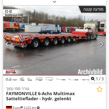
, ציוד:
KM&EW144
, מספר מכונה/רכב:
אחוז
, מספר מושבים:
1
,
הידראוליקה, תא נהג
מודעה קטנה
1
/
3
נגרר סמי נמוך
FAYMONVILLE
6-Achs Multimax
Satteltieflader - hydr. gelenkt
Essen
3,222 km