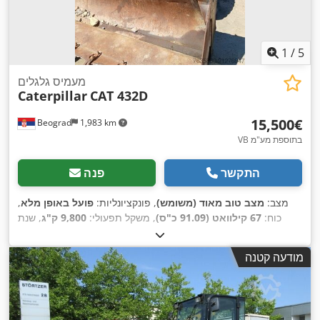
1
/
5
מעמיס גלגלים
Caterpillar
CAT 432D
‏15,500 ‏€
Beograd
1,983 km
VB בתוספת מע"מ
התקשר
פנה
מצב:
מצב טוב מאוד (משומש)
, פונקציונליות:
פועל באופן מלא
,
כוח:
67 קילוואט (91.09 כ"ס)
, משקל תפעולי:
9,800 ק"ג
, שנת
,
CAT0432DKWEP01798
, מספר מכונה/רכב:
ייצור:
2005
מודעה קטנה