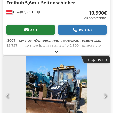
Freihub 5,6m + Seitenschieber
‏10,990 ‏€
Gnas
2,396 km
VB בתוספת מע"מ
התקשר
פנה
מצב:
משומש
, פונקציונליות:
פועל באופן מלא
, שנת ייצור:
2009
,
, יכולת העמסה:
2,500 ק"ג
, גובה הרמה:
12,727 h
שעות עבודה:
5,600 מ"מ
, סוג דלק:
דיזל
, סוג תורן:
טריפלקס
, גובה בנייה:
2,370
,
Diesel
, סוג הנעה:
מ"מ
, כוח:
38 קילוואט (51.67 כ"ס)
מודעה קטנה