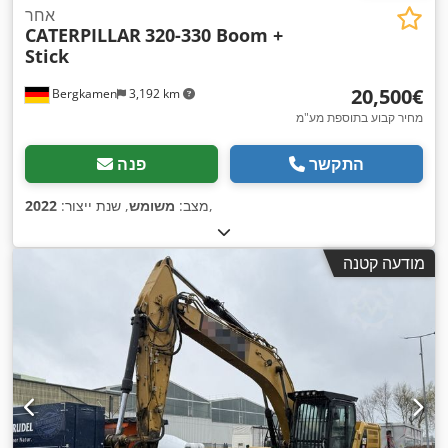
אחר
CATERPILLAR
320-330 Boom +
Stick
‏20,500 ‏€
Bergkamen
3,192 km
מחיר קבוע בתוספת מע"מ
התקשר
פנה
,
מצב:
משומש
, שנת ייצור:
2022
מודעה קטנה