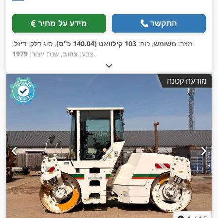
התקשר
מידע על מחיר
מצב:
משומש
, כוח:
103 קילוואט (140.04 כ"ס)
, סוג דלק:
דיזל
,
,
צבע:
צהוב
, שנת ייצור:
1979
מודעה קטנה