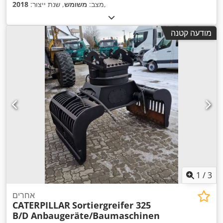
,
מצב:
משומש
, שנת ייצור:
2018
מודעה קטנה
1
/
3
אחרים
CATERPILLAR
Sortiergreifer 325
B/D Anbaugeräte/Baumaschinen