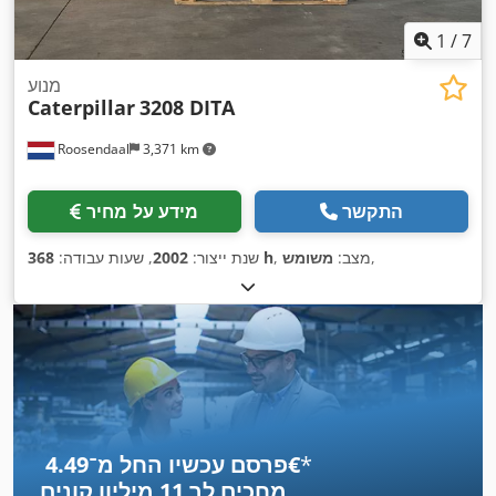
1
/
7
מנוע
Caterpillar
3208 DITA
Roosendaal
3,371 km
התקשר
מידע על מחיר
,
, מצב:
משומש
368 h
שנת ייצור:
2002
, שעות עבודה:
*
פרסם עכשיו החל מ־‏4.49 ‏€
מחכים לך
11 מיליון קונים