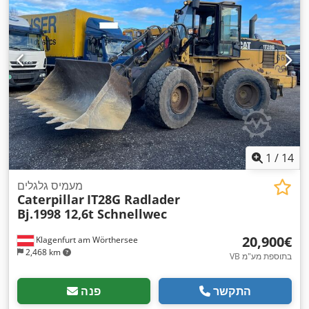
1,988 מ"מ
, גובה כולל:
1,537 מ"מ
, מהירות סיבוב (מקסימלית):
,
, סוג קירור:
מים
Caterpillar
, יצרן מנועים:
1,200 סל"ד
1
/
14
מעמיס גלגלים
Caterpillar
IT28G Radlader
Bj.1998 12,6t Schnellwec
‏20,900 ‏€
Klagenfurt am Wörthersee
2,468 km
VB בתוספת מע"מ
התקשר
פנה