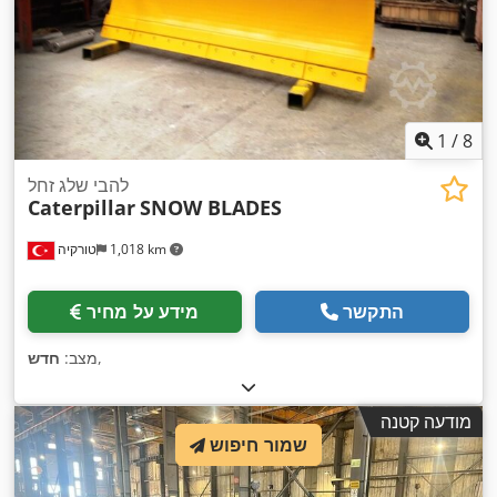
1
/
8
להבי שלג זחל
Caterpillar
SNOW BLADES
1,018 km
טורקיה
התקשר
מידע על מחיר
,
מצב:
חדש
מודעה קטנה
שמור חיפוש