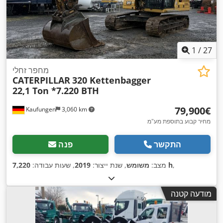
1
/
27
מחפר זחלי
CATERPILLAR
320 Kettenbagger
22,1 Ton *7.220 BTH
‏79,900 ‏€
Kaufungen
3,060 km
מחיר קבוע בתוספת מע"מ
התקשר
פנה
,
7,220 h
מצב:
משומש
, שנת ייצור:
2019
, שעות עבודה:
מודעה קטנה