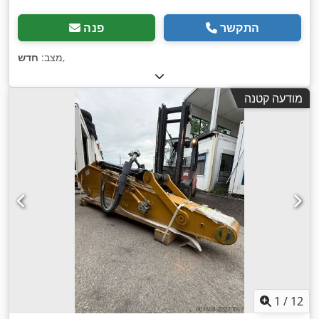
התקשר
פנה
,
מצב:
חדש
מודעה קטנה
1
/
12