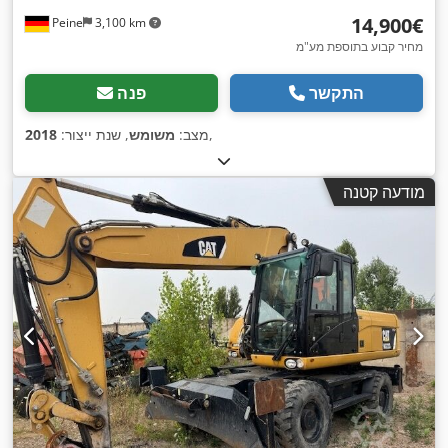
‏14,900 ‏€
Peine
3,100 km
מחיר קבוע בתוספת מע"מ
התקשר
פנה
,
מצב:
משומש
, שנת ייצור:
2018
מודעה קטנה