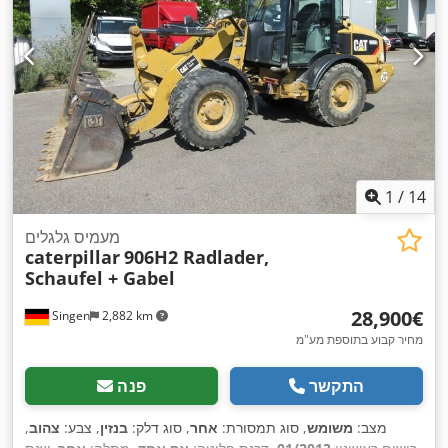
1
/
14
מעמיס גלגלים
caterpillar
906H2 Radlader,
Schaufel + Gabel
‏28,900 ‏€
Singen
2,882 km
מחיר קבוע בתוספת מע"מ
התקשר
פנה
מצב:
משומש
, סוג תמסורת:
אחר
, סוג דלק:
בנזין
, צבע:
צהוב
,