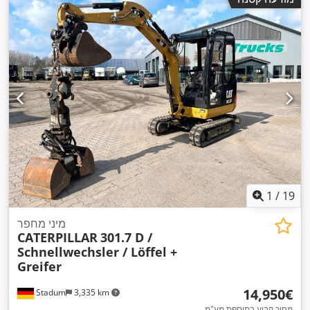
1
/
19
מיני מחפר
CATERPILLAR
301.7 D /
Schnellwechsler / Löffel +
Greifer
‏14,950 ‏€
Stadum
3,335 km
מחיר קבוע בתוספת מע"מ