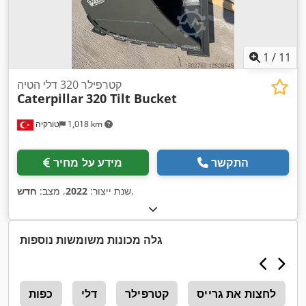
1
/
11
קטרפילר 320 דלי הטיה
Caterpillar
320 Tilt Bucket
1,018 km
טורקיה
התקשר
מידע על מחיר
,
שנת ייצור:
2022
, מצב:
חדש
גלה מכונות משומשות נוספות
לחצות את גרייס
קטרפילר
דלי
כפות
9