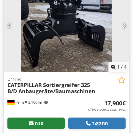
1
/
4
אחרים
CATERPILLAR
Sortiergreifer 325
B/D Anbaugeräte/Baumaschinen
‏17,900 ‏€
Peine
3,100 km
מחיר קבוע בתוספת מע"מ
התקשר
פנה