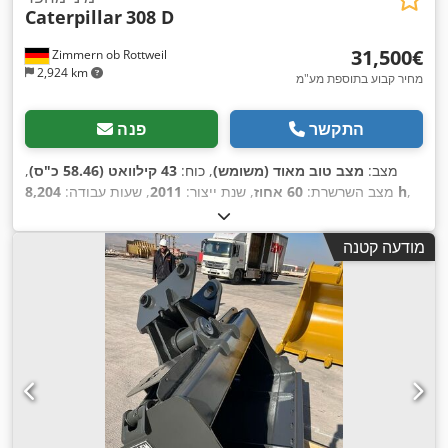
Caterpillar
308 D
‏31,500 ‏€
Zimmern ob Rottweil
2,924 km
מחיר קבוע בתוספת מע"מ
התקשר
פנה
מצב:
מצב טוב מאוד (משומש)
, כוח:
43 קילוואט (58.46 כ"ס)
,
,
8,204 h
מצב השרשרת:
60 אחוז
, שנת ייצור:
2011
, שעות עבודה:
,
ציוד:
מיזוג אוויר, מסילות גומי
מודעה קטנה