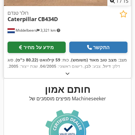
1
/
15
רולר טנדם
Caterpillar
CB434D
Middelbeers
3,321 km
התקשר
מידע על מחיר
מצב:
מצב טוב מאוד (משומש)
, כוח:
59 קילוואט (80.22 כ"ס)
, סוג
דלק:
דיזל
, צבע:
לבן
, רישום ראשוני:
04/2005
, שנת ייצור:
2005
,
,
3,310 h
שעות עבודה:
חותם אמון
מפיצים מוסמכים של Machineseeker