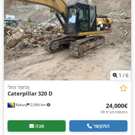
1
/
6
מחפר זחלי
Caterpillar
320 D
‏24,000 ‏€
Kakanj
2,066 km
VB בתוספת מע"מ
התקשר
פנה