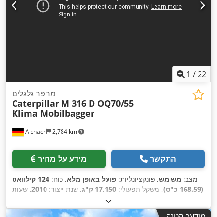
1
/
22
מחפר גלגלים
Caterpillar
M 316 D OQ70/55
Klima Mobilbagger
Aichach
2,784 km
התקשר
מידע על מחיר
מצב:
משומש
, פונקציונליות:
פועל באופן מלא
, כוח:
124 קילוואט
(168.59 כ"ס)
, משקל תפעולי:
17,150 ק"ג
, שנת ייצור:
2010
, שעות
, ציוד:
הידראוליקה של גריפר, מיזוג אוויר, פטיש
13,000 h
עבודה:
,
הידרולי
מודעה קטנה