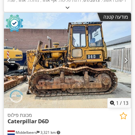
רישום ראשוני:
01/2013
, דרגת פליטה:
אף אחד
, מתלה:
אחר
, שנת
,
, תא נהג:
אחר
3,700 h
ייצור:
2013
, שעות עבודה:
מודעה קטנה
1
/
13
מכונת פילוס
Caterpillar
D6D
Middelbeers
3,321 km