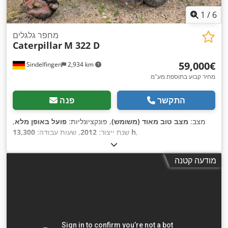
1
/
6
מחפר גלגלים
Caterpillar
M 322 D
‏59,000 ‏€
Sindelfingen
2,934 km
מחיר קבוע בתוספת מע"מ
התקשר
פנה
מצב:
מצב טוב מאוד (משומש)
, פונקציונליות:
פועל באופן מלא
,
,
13,300 h
שנת ייצור:
2012
, שעות עבודה:
מודעה קטנה