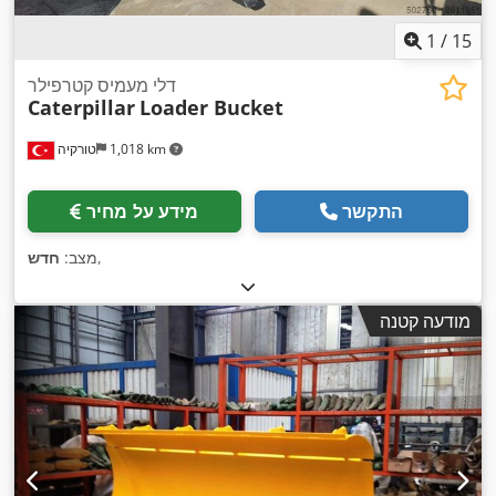
1
/
15
דלי מעמיס קטרפילר
Caterpillar
Loader Bucket
1,018 km
טורקיה
התקשר
מידע על מחיר
,
מצב:
חדש
מודעה קטנה