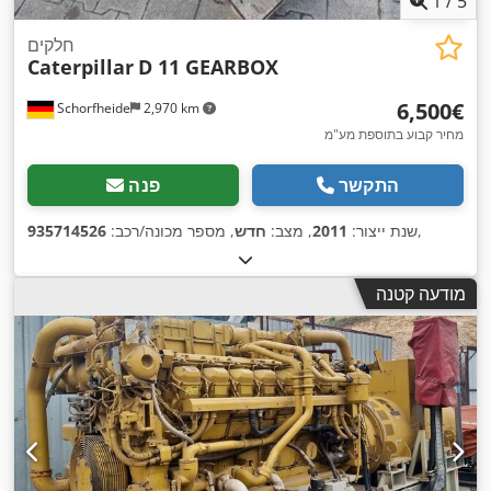
1
/
5
חלקים
Caterpillar
D 11 GEARBOX
‏6,500 ‏€
Schorfheide
2,970 km
מחיר קבוע בתוספת מע"מ
התקשר
פנה
,
שנת ייצור:
2011
, מצב:
חדש
, מספר מכונה/רכב:
935714526
מודעה קטנה