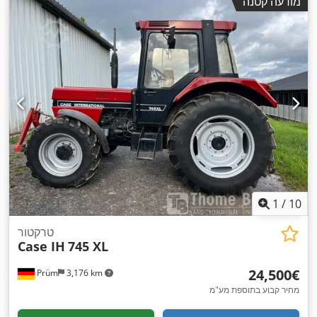
מודעה קטנה
1
/
10
טרקטור
Case IH
745 XL
‏24,500 ‏€
Prüm
3,176 km
מחיר קבוע בתוספת מע"מ