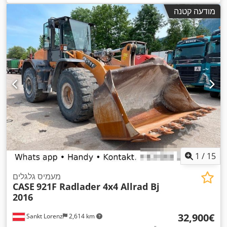
,
, רוחב בנייה:
1,950 מ"מ
Diesel Motor
מודעה קטנה
1
/
15
מעמיס גלגלים
CASE
921F Radlader 4x4 Allrad Bj
2016
‏32,900 ‏€
Sankt Lorenz
2,614 km