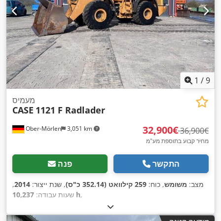
1
/
9
מעמיס
CASE
1121 F Radlader
‏32,900 ‏€
Ober-Mörlen
3,051 km
‏36,900 ‏€
מחיר קבוע בתוספת מע"מ
התקשר
פנה
מצב:
משומש
, כוח:
259 קילוואט (352.14 כ"ס)
, שנת ייצור:
2014
,
,
10,237 h
שעות עבודה: