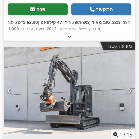
התקשר
פנה
מצב:
מצב טוב מאוד (משומש)
, כוח:
47 קילוואט (63.90 כ"ס)
, סוג
,
1,060 h
דלק:
דיזל
, שנת ייצור:
2012
, שעות עבודה:
מודעה קטנה
1
/
15