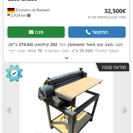
‏32,500 ‏€
Zimmern ob Rottweil
2,924 km
מחיר קבוע בתוספת מע"מ
התקשר
פנה
מצב:
מצב טוב מאוד (משומש)
, כוח:
202 קילוואט (274.64 כ"ס)
,
משקל תפעולי:
35,500 ק"ג
, מצב השרשרת:
70 אחוז
, שנת ייצור:
,
, ציוד:
מיזוג אוויר
9,139 h
2006
, שעות עבודה:
מודעה קטנה