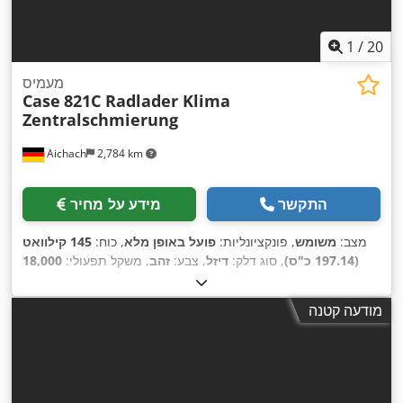
1
/
20
מעמיס
Case
821C Radlader Klima
Zentralschmierung
Aichach
2,784 km
התקשר
מידע על מחיר
מצב:
משומש
, פונקציונליות:
פועל באופן מלא
, כוח:
145 קילוואט
(197.14 כ"ס)
, סוג דלק:
דיזל
, צבע:
זהב
, משקל תפעולי:
18,000
, ציוד:
מיזוג אוויר,
8,000 h
ק"ג
, שנת ייצור:
2000
, שעות עבודה:
,
מערכת גירוז מרכזית, תא נהג
מודעה קטנה