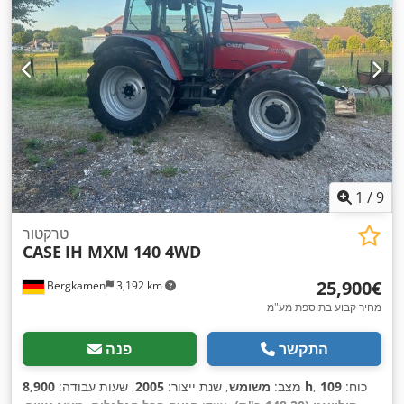
1
/
9
טרקטור
CASE
IH MXM 140 4WD
‏25,900 ‏€
Bergkamen
3,192 km
מחיר קבוע בתוספת מע"מ
התקשר
פנה
, כוח:
109
8,900 h
מצב:
משומש
, שנת ייצור:
2005
, שעות עבודה: