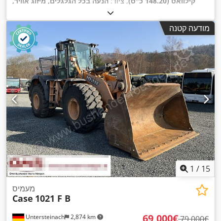
קילוואט (148.20 כ"ס)
, ציוד:
הנעה בכל הגלגלים, מיזוג אוויר,
,
מערכת בלימה למניעת נעילה (ABS), תא נהג
מודעה קטנה
1
/
15
מעמיס
Case
1021 F B
‏69,000 ‏€
Untersteinach
2,874 km
‏79,000 ‏€