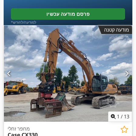
פרסם מודעה עכשיו
*למודעה/לחודש
מודעה קטנה
1
/
13
מחפר זחלי
Case
CX330