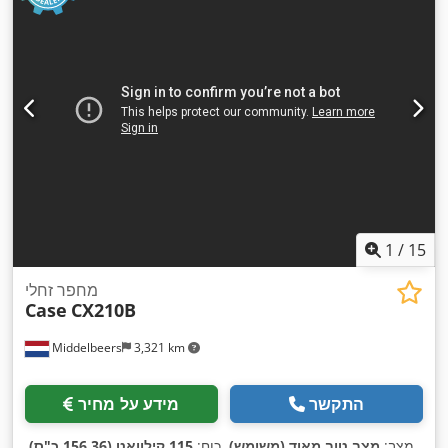
1
/
15
מחפר זחלי
Case
CX210B
Middelbeers
3,321 km
התקשר
מידע על מחיר
מצב:
מצב טוב מאוד (משומש)
, כוח:
115 קילוואט (156.36 כ"ס)
,