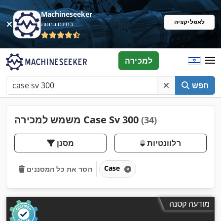
Machineseeker
לאפליקציה
בחינם בחנות
למכירה
חפש
משמש למכירה Case Sv 300
(34)
רלוונטיות
מסנן
Case
הסר את כל המסננים
מודעה קטנה