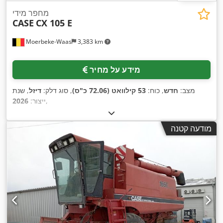
מחפר מידי
CASE
CX 105 E
Moerbeke-Waas
3,383 km
מידע על מחיר
מצב:
חדש
, כוח:
53 קילוואט (72.06 כ"ס)
, סוג דלק:
דיזל
, שנת
,
ייצור:
2026
מודעה קטנה