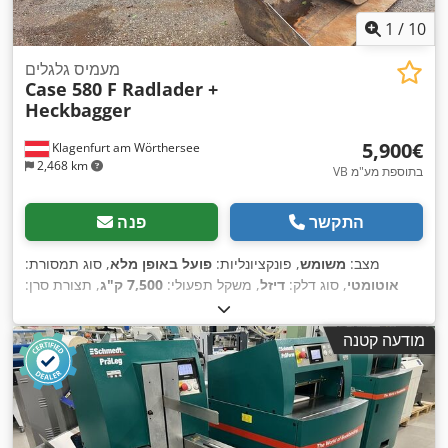
1
/
10
מעמיס גלגלים
Case 580 F Radlader +
Heckbagger
‏5,900 ‏€
Klagenfurt am Wörthersee
2,468 km
VB בתוספת מע"מ
התקשר
פנה
מצב:
משומש
, פונקציונליות:
פועל באופן מלא
, סוג תמסורת:
אוטומטי
, סוג דלק:
דיזל
, משקל תפעולי:
7,500 ק"ג
, תצורת סרן:
,
, רישום ראשוני:
10/1977
, שנת ייצור:
1977
, ציוד:
הידראוליקה
4x2
מודעה קטנה