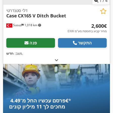
1
/
4
דלי סטנדרטי
Case
CX165 V Ditch Bucket
‏2,600 ‏€
Susuz
1,018 km
EXW מחיר קבוע בתוספת מע"מ
התקשר
פנה
,
מצב:
חדש
*
פרסם עכשיו החל מ־‏4.49 ‏€
מחכים לך
11 מיליון קונים