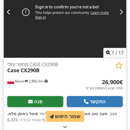
1
/
17
מחפר זחלי CASE CX290B
Case
CX290B
‏26,900 ‏€
Karsin
2,882 km
מחיר קבוע בתוספת מע"מ
התקשר
פנה
מצב:
מצב טוב מאוד (משומש)
, פונקציונליות:
פועל באופן מלא
,
שמור חיפוש
,
6,223 h
שעות עבודה: