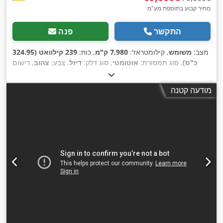
מחיר קבוע בתוספת מע"מ
התקשר
פנה
מצב:
משומש
, קילומטראז':
7,980 ק"מ
, כוח:
239 קילוואט (324.95
כ"ס)
, סוג תמסורת:
אוטומטי
, סוג דלק:
דיזל
, צבע:
צהוב
, רישום
,
ראשוני:
01/2013
, שנת ייצור:
2013
, ציוד:
מיזוג אוויר
מודעה קטנה