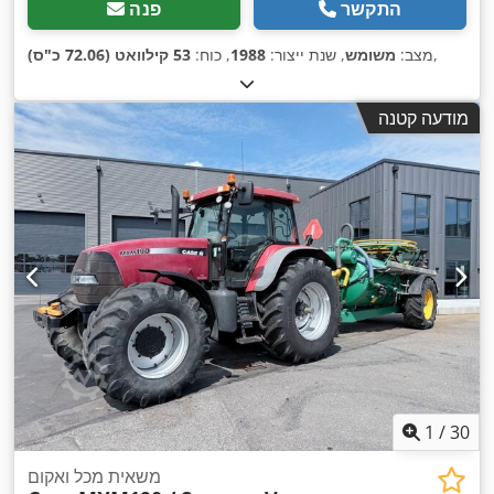
התקשר
פנה
,
מצב:
משומש
, שנת ייצור:
1988
, כוח:
53 קילוואט (72.06 כ"ס)
מודעה קטנה
1
/
30
משאית מכל ואקום