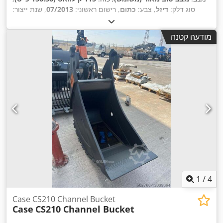
סוג דלק:
דיזל
, צבע:
כתום
, רישום ראשוני:
07/2013
, שנת ייצור:
,
15,109 h
2012
, שעות עבודה:
מודעה קטנה
1
/
4
Case CS210 Channel Bucket
Case
CS210 Channel Bucket