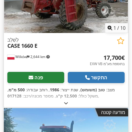
1
/
10
לְשַׁלֵב
CASE
1660 E
‏17,700 ‏€
Wilków
2,644 km
EXW VB בתוספת מע"מ
התקשר
פנה
מצב:
טוב (משומש)
, שנת ייצור:
1986
, רוחב עבודה:
500 מ"מ
,
,
משקל כולל:
12,500 ק"ג
, מספר מכונה/רכב:
017128
מודעה קטנה