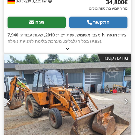
‏34,800 ‏€
Bottrop
3,225 km
מחיר קבוע בתוספת מע"מ
התקשר
פנה
, ציוד:
הנעה
7,940 h
מצב:
משומש
, שנת ייצור:
2010
, שעות עבודה:
,
בכל הגלגלים, מערכת בלימה למניעת נעילה (ABS)
מודעה קטנה