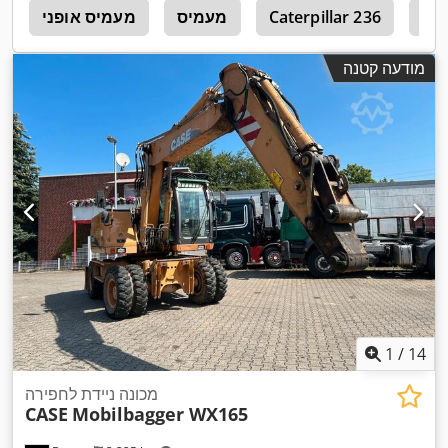
Cat
Caterpillar 236
מעמיס
מעמיס אופני
4
מודעה קטנה
1
/
14
מכונה ניידת לחפירה
CASE
Mobilbagger WX165