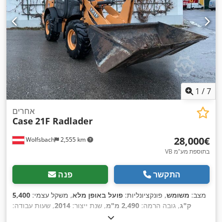
1
/
7
אחרים
Case
21F Radlader
‏28,000 ‏€
Wolfsbach
2,555 km
VB בתוספת מע"מ
התקשר
פנה
מצב:
משומש
, פונקציונליות:
פועל באופן מלא
, משקל עצמי:
5,400
ק"ג
, גובה הרמה:
2,490 מ"מ
, שנת ייצור:
2014
, שעות עבודה:
, סוג הנעה:
, אורך כולל:
5,550 מ"מ
, גובה בנייה:
2,500 מ"מ
2,081 h