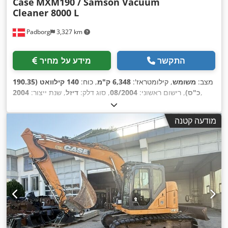
Case
MXM190 / Samson Vacuum
Cleaner 8000 L
Padborg
3,327 km
התקשר
מידע על מחיר
מצב:
משומש
, קילומטראז':
6,348 ק"מ
, כוח:
140 קילוואט (190.35
,
כ"ס)
, רישום ראשוני:
08/2004
, סוג דלק:
דיזל
, שנת ייצור:
2004
מודעה קטנה