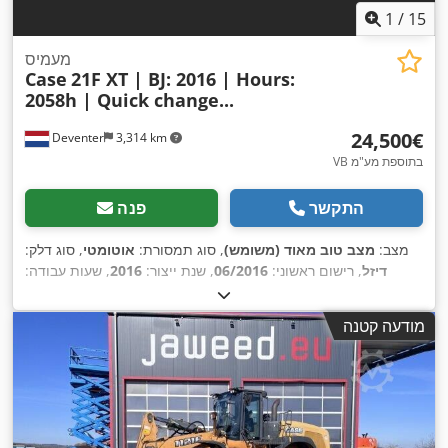
1
/
15
מעמיס
Case
21F XT | BJ: 2016 | Hours:
2058h | Quick change...
‏24,500 ‏€
Deventer
3,314 km
VB בתוספת מע"מ
התקשר
פנה
מצב:
מצב טוב מאוד (משומש)
, סוג תמסורת:
אוטומטי
, סוג דלק:
דיזל
, רישום ראשוני:
06/2016
, שנת ייצור:
2016
, שעות עבודה:
,
, ציוד:
תא נהג
2,058 h
מודעה קטנה