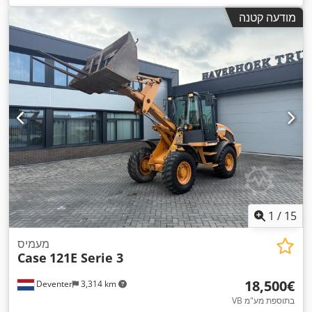
מודעה קטנה
1
/
15
מעמיס
Case
121E Serie 3
‏18,500 ‏€
Deventer
3,314 km
VB בתוספת מע"מ