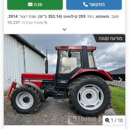
התקשר
פנה
מצב:
משומש
, כוח:
259 קילוואט (352.14 כ"ס)
, שנת ייצור:
2014
,
,
10,237 h
שעות עבודה:
מודעה קטנה
1
/
10