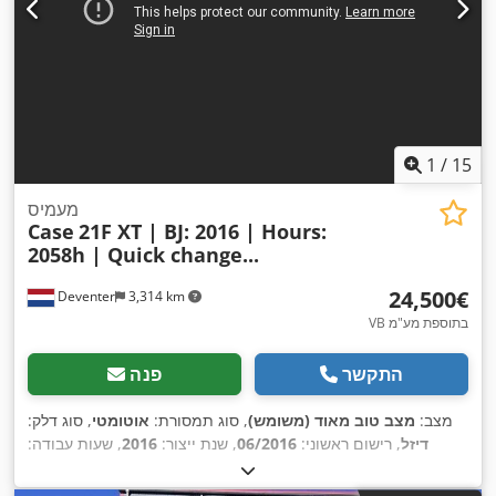
1
/
15
מעמיס
Case
21F XT | BJ: 2016 | Hours:
2058h | Quick change...
‏24,500 ‏€
Deventer
3,314 km
VB בתוספת מע"מ
התקשר
פנה
מצב:
מצב טוב מאוד (משומש)
, סוג תמסורת:
אוטומטי
, סוג דלק:
דיזל
, רישום ראשוני:
06/2016
, שנת ייצור:
2016
, שעות עבודה:
,
, ציוד:
תא נהג
2,058 h