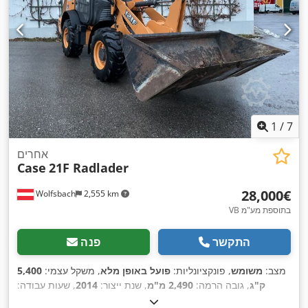
1
/
7
אחרים
Case
21F Radlader
‏28,000 ‏€
Wolfsbach
2,555 km
VB בתוספת מע"מ
התקשר
פנה
מצב:
משומש
, פונקציונליות:
פועל באופן מלא
, משקל עצמי:
5,400
ק"ג
, גובה הרמה:
2,490 מ"מ
, שנת ייצור:
2014
, שעות עבודה:
, סוג הנעה:
, אורך כולל:
5,550 מ"מ
, גובה בנייה:
2,500 מ"מ
2,081 h