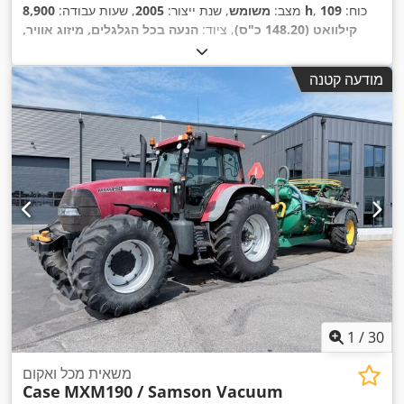
, כוח:
109
8,900 h
מצב:
משומש
, שנת ייצור:
2005
, שעות עבודה:
קילוואט (148.20 כ"ס)
, ציוד:
הנעה בכל הגלגלים, מיזוג אוויר,
,
מערכת בלימה למניעת נעילה (ABS), תא נהג
מודעה קטנה
1
/
30
משאית מכל ואקום
Case
MXM190 / Samson Vacuum