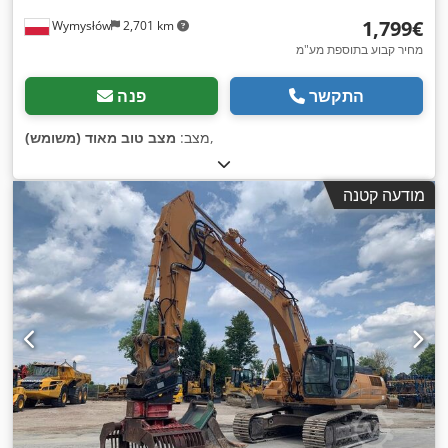
‏1,799 ‏€
Wymysłów
2,701 km
מחיר קבוע בתוספת מע"מ
התקשר
פנה
,
מצב:
מצב טוב מאוד (משומש)
מודעה קטנה