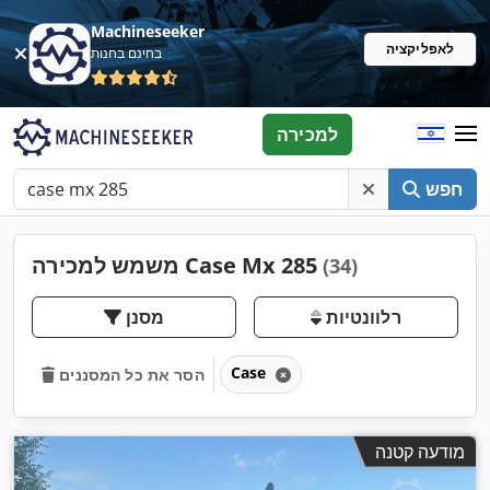
Machineseeker
לאפליקציה
בחינם בחנות
למכירה
חפש
משמש למכירה Case Mx 285
(34)
רלוונטיות
מסנן
Case
הסר את כל המסננים
מודעה קטנה