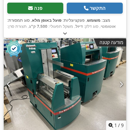
התקשר
פנה
מצב:
משומש
, פונקציונליות:
פועל באופן מלא
, סוג תמסורת:
אוטומטי
, סוג דלק:
דיזל
, משקל תפעולי:
7,500 ק"ג
, תצורת סרן:
,
, רישום ראשוני:
10/1977
, שנת ייצור:
1977
, ציוד:
הידראוליקה
4x2
מודעה קטנה
1
/
9