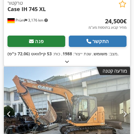
טרקטור
Case IH
745 XL
‏24,500 ‏€
Prüm
3,176 km
מחיר קבוע בתוספת מע"מ
התקשר
פנה
,
מצב:
משומש
, שנת ייצור:
1988
, כוח:
53 קילוואט (72.06 כ"ס)
מודעה קטנה