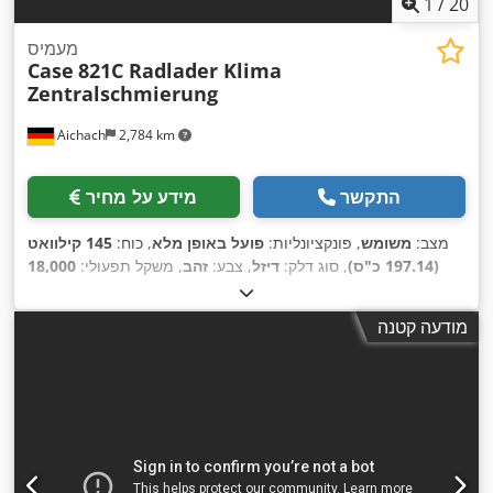
1
/
20
מעמיס
Case
821C Radlader Klima
Zentralschmierung
Aichach
2,784 km
התקשר
מידע על מחיר
מצב:
משומש
, פונקציונליות:
פועל באופן מלא
, כוח:
145 קילוואט
(197.14 כ"ס)
, סוג דלק:
דיזל
, צבע:
זהב
, משקל תפעולי:
18,000
, ציוד:
מיזוג אוויר,
8,000 h
ק"ג
, שנת ייצור:
2000
, שעות עבודה:
,
מערכת גירוז מרכזית, תא נהג
מודעה קטנה