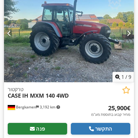
1
/
9
טרקטור
CASE
IH MXM 140 4WD
‏25,900 ‏€
Bergkamen
3,192 km
מחיר קבוע בתוספת מע"מ
התקשר
פנה