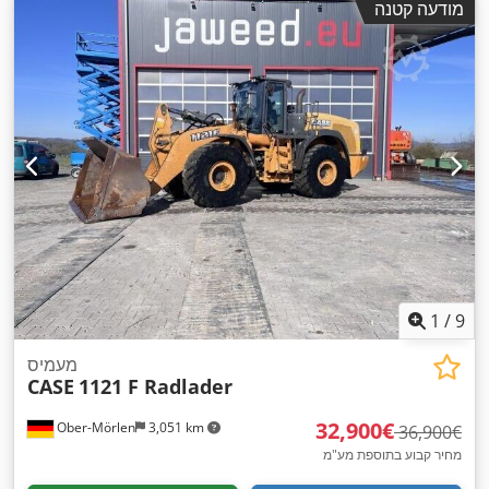
מודעה קטנה
1
/
9
מעמיס
CASE
1121 F Radlader
‏32,900 ‏€
Ober-Mörlen
3,051 km
‏36,900 ‏€
מחיר קבוע בתוספת מע"מ