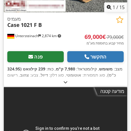
1
/
15
מעמיס
Case
1021 F B
‏69,000 ‏€
Untersteinach
2,874 km
‏79,000 ‏€
מחיר קבוע בתוספת מע"מ
התקשר
פנה
מצב:
משומש
, קילומטראז':
7,980 ק"מ
, כוח:
239 קילוואט (324.95
כ"ס)
, סוג תמסורת:
אוטומטי
, סוג דלק:
דיזל
, צבע:
צהוב
, רישום
,
ראשוני:
01/2013
, שנת ייצור:
2013
, ציוד:
מיזוג אוויר
מודעה קטנה