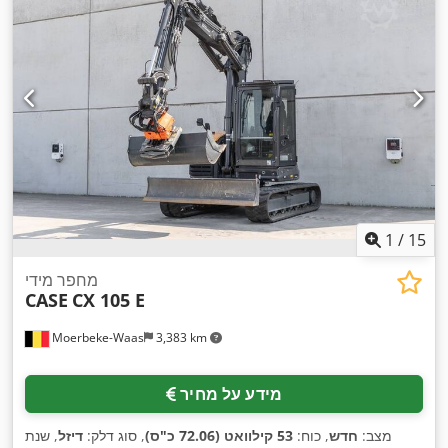
1
/
15
מחפר מידי
CASE
CX 105 E
Moerbeke-Waas
3,383 km
מידע על מחיר
מצב:
חדש
, כוח:
53 קילוואט (72.06 כ"ס)
, סוג דלק:
דיזל
, שנת