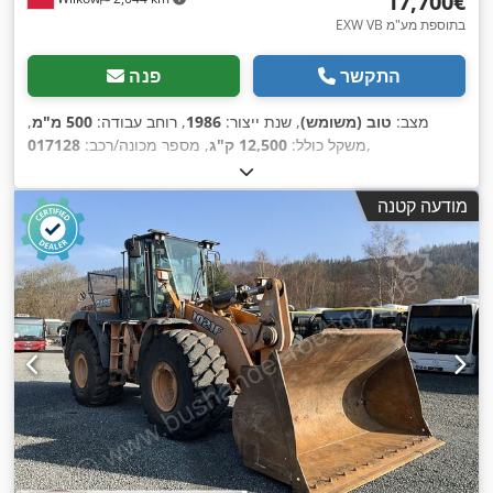
‏17,700 ‏€
EXW VB בתוספת מע"מ
התקשר
פנה
מצב:
טוב (משומש)
, שנת ייצור:
1986
, רוחב עבודה:
500 מ"מ
,
,
משקל כולל:
12,500 ק"ג
, מספר מכונה/רכב:
017128
מודעה קטנה