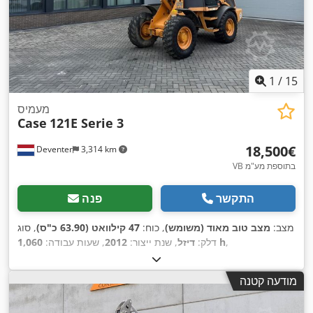
1
/
15
מעמיס
Case
121E Serie 3
‏18,500 ‏€
Deventer
3,314 km
VB בתוספת מע"מ
התקשר
פנה
מצב:
מצב טוב מאוד (משומש)
, כוח:
47 קילוואט (63.90 כ"ס)
, סוג
,
1,060 h
דלק:
דיזל
, שנת ייצור:
2012
, שעות עבודה:
מודעה קטנה