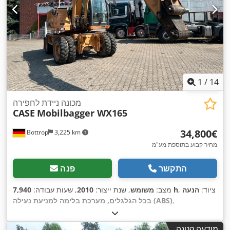
1
/
14
מכונה ניידת לחפירה
CASE
Mobilbagger WX165
‏34,800 ‏€
Bottrop
3,225 km
מחיר קבוע בתוספת מע"מ
התקשר
פנה
, ציוד:
הנעה
7,940 h
מצב:
משומש
, שנת ייצור:
2010
, שעות עבודה:
,
בכל הגלגלים, מערכת בלימה למניעת נעילה (ABS)
מודעה קטנה