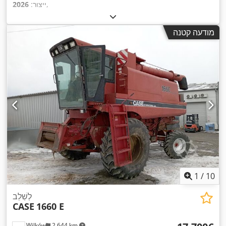
,
ייצור:
2026
מודעה קטנה
1
/
10
לְשַׁלֵב
CASE
1660 E
Wilków
2,644 km