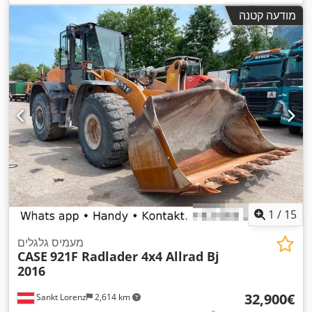
,
, רוחב בנייה:
1,950 מ"מ
Diesel Motor
מודעה קטנה
1
/
15
מעמיס גלגלים
CASE
921F Radlader 4x4 Allrad Bj
2016
‏32,900 ‏€
Sankt Lorenz
2,614 km