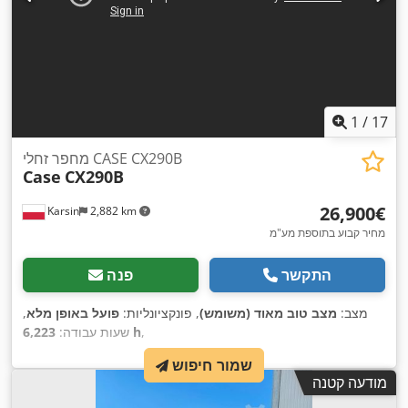
1
/
17
מחפר זחלי CASE CX290B
Case
CX290B
‏26,900 ‏€
Karsin
2,882 km
מחיר קבוע בתוספת מע"מ
התקשר
פנה
מצב:
מצב טוב מאוד (משומש)
, פונקציונליות:
פועל באופן מלא
,
,
6,223 h
שעות עבודה:
שמור חיפוש
מודעה קטנה