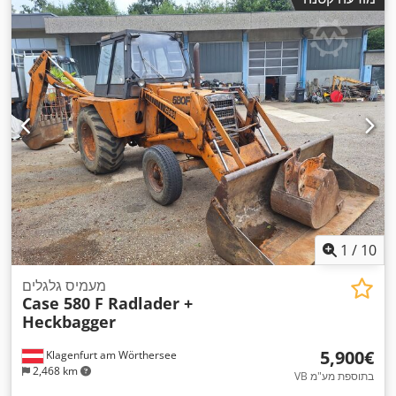
1
/
10
מעמיס גלגלים
Case 580 F Radlader +
Heckbagger
‏5,900 ‏€
Klagenfurt am Wörthersee
2,468 km
VB בתוספת מע"מ