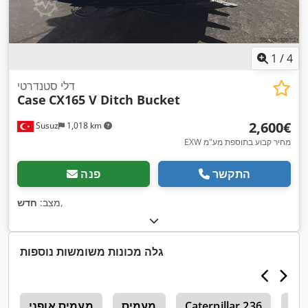
1
/
4
דלי סטנדרטי
Case
CX165 V Ditch Bucket
‏2,600 ‏€
Susuz
1,018 km
EXW מחיר קבוע בתוספת מע"מ
התקשר
פנה
,
מצב:
חדש
גלה מכונות משומשות נוספות
Cat
Caterpillar 236
מעמיס
מעמיס אופני
4