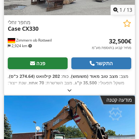
1
/
13
מחפר זחלי
Case
CX330
‏32,500 ‏€
Zimmern ob Rottweil
2,924 km
מחיר קבוע בתוספת מע"מ
התקשר
פנה
מצב:
מצב טוב מאוד (משומש)
, כוח:
202 קילוואט (274.64 כ"ס)
,
משקל תפעולי:
35,500 ק"ג
, מצב השרשרת:
70 אחוז
, שנת ייצור:
,
, ציוד:
מיזוג אוויר
9,139 h
2006
, שעות עבודה:
מודעה קטנה