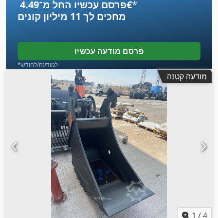
*
פרסם עכשיו החל מ־‏4.49 ‏€
מחכים לך
11 מיליון קונים
פרסם מודעה עכשיו
*למודעה/לחודש
מודעה קטנה
1
/
4