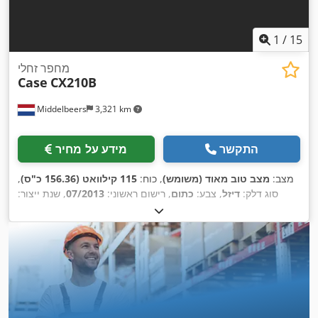
1
/
15
מחפר זחלי
Case
CX210B
Middelbeers
3,321 km
התקשר
מידע על מחיר
מצב:
מצב טוב מאוד (משומש)
, כוח:
115 קילוואט (156.36 כ"ס)
,
סוג דלק:
דיזל
, צבע:
כתום
, רישום ראשוני:
07/2013
, שנת ייצור:
,
15,109 h
2012
, שעות עבודה: