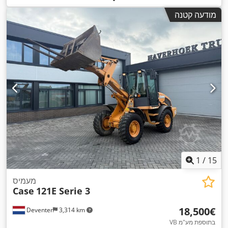
מודעה קטנה
1
/
15
מעמיס
Case
121E Serie 3
‏18,500 ‏€
Deventer
3,314 km
VB בתוספת מע"מ