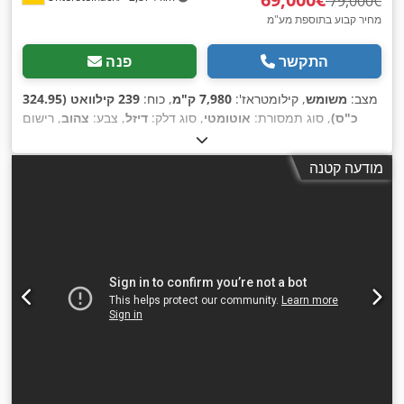
‏79,000 ‏€
מחיר קבוע בתוספת מע"מ
התקשר
פנה
מצב:
משומש
, קילומטראז':
7,980 ק"מ
, כוח:
239 קילוואט (324.95
כ"ס)
, סוג תמסורת:
אוטומטי
, סוג דלק:
דיזל
, צבע:
צהוב
, רישום
,
ראשוני:
01/2013
, שנת ייצור:
2013
, ציוד:
מיזוג אוויר
מודעה קטנה