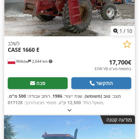
1
/
10
לְשַׁלֵב
CASE
1660 E
‏17,700 ‏€
Wilków
2,644 km
EXW VB בתוספת מע"מ
התקשר
פנה
מצב:
טוב (משומש)
, שנת ייצור:
1986
, רוחב עבודה:
500 מ"מ
,
,
משקל כולל:
12,500 ק"ג
, מספר מכונה/רכב:
017128
מודעה קטנה