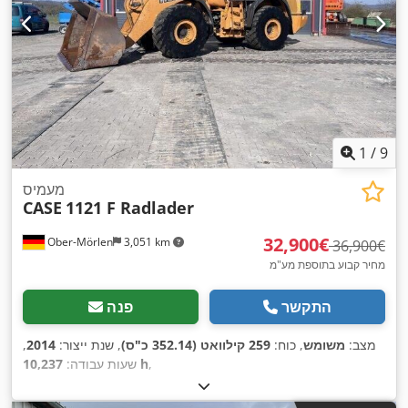
1
/
9
מעמיס
CASE
1121 F Radlader
‏32,900 ‏€
Ober-Mörlen
3,051 km
‏36,900 ‏€
מחיר קבוע בתוספת מע"מ
התקשר
פנה
מצב:
משומש
, כוח:
259 קילוואט (352.14 כ"ס)
, שנת ייצור:
2014
,
,
10,237 h
שעות עבודה: