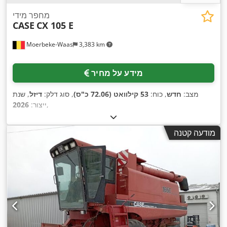
מחפר מידי
CASE
CX 105 E
Moerbeke-Waas
3,383 km
מידע על מחיר
מצב:
חדש
, כוח:
53 קילוואט (72.06 כ"ס)
, סוג דלק:
דיזל
, שנת
,
ייצור:
2026
מודעה קטנה