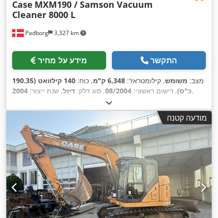
Case
MXM190 / Samson Vacuum
Cleaner 8000 L
Padborg
3,327 km
התקשר
מידע על מחיר
מצב:
משומש
, קילומטראז':
6,348 ק"מ
, כוח:
140 קילוואט (190.35
,
כ"ס)
, רישום ראשוני:
08/2004
, סוג דלק:
דיזל
, שנת ייצור:
2004
מודעה קטנה