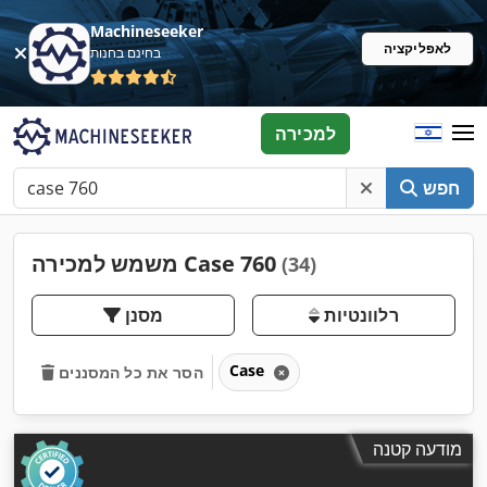
Machineseeker
לאפליקציה
בחינם בחנות
למכירה
חפש
משמש למכירה Case 760
(34)
רלוונטיות
מסנן
Case
הסר את כל המסננים
מודעה קטנה