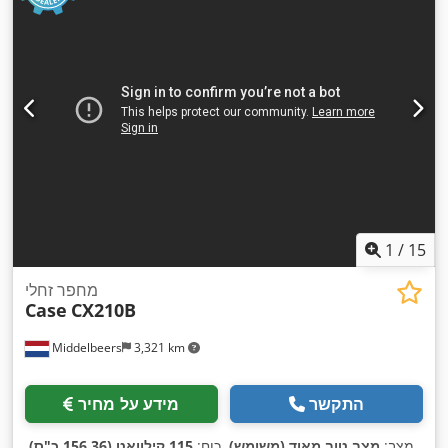
1
/
15
מחפר זחלי
Case
CX210B
Middelbeers
3,321 km
התקשר
מידע על מחיר
מצב:
מצב טוב מאוד (משומש)
, כוח:
115 קילוואט (156.36 כ"ס)
,