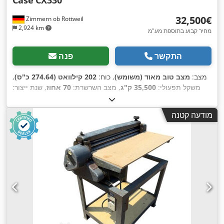
Case
CX330
‏32,500 ‏€
Zimmern ob Rottweil
2,924 km
מחיר קבוע בתוספת מע"מ
התקשר
פנה
מצב:
מצב טוב מאוד (משומש)
, כוח:
202 קילוואט (274.64 כ"ס)
,
משקל תפעולי:
35,500 ק"ג
, מצב השרשרת:
70 אחוז
, שנת ייצור:
,
, ציוד:
מיזוג אוויר
9,139 h
2006
, שעות עבודה:
מודעה קטנה