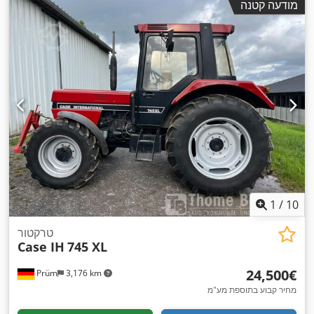
מודעה קטנה
1
/
10
טרקטור
Case IH
745 XL
‏24,500 ‏€
Prüm
3,176 km
מחיר קבוע בתוספת מע"מ