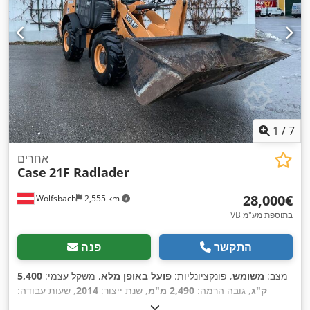
1
/
7
אחרים
Case
21F Radlader
‏28,000 ‏€
Wolfsbach
2,555 km
VB בתוספת מע"מ
התקשר
פנה
מצב:
משומש
, פונקציונליות:
פועל באופן מלא
, משקל עצמי:
5,400
ק"ג
, גובה הרמה:
2,490 מ"מ
, שנת ייצור:
2014
, שעות עבודה:
, סוג הנעה:
, אורך כולל:
5,550 מ"מ
, גובה בנייה:
2,500 מ"מ
2,081 h