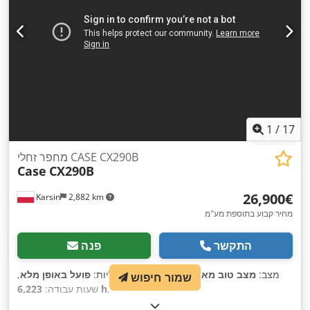
1
/
17
מחפר זחלי CASE CX290B
Case
CX290B
‏26,900 ‏€
Karsin
2,882 km
מחיר קבוע בתוספת מע"מ
התקשר
פנה
מצב:
מצב טוב מאוד (משומש)
, פונקציונליות:
פועל באופן מלא
,
שמור חיפוש
,
6,223 h
שעות עבודה: