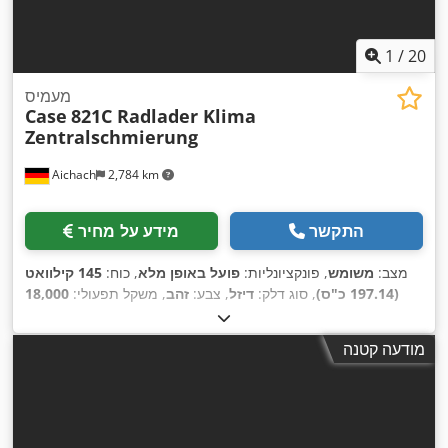
1
/
20
מעמיס
Case
821C Radlader Klima
Zentralschmierung
Aichach
2,784 km
התקשר
מידע על מחיר
מצב:
משומש
, פונקציונליות:
פועל באופן מלא
, כוח:
145 קילוואט
(197.14 כ"ס)
, סוג דלק:
דיזל
, צבע:
זהב
, משקל תפעולי:
18,000
, ציוד:
מיזוג אוויר,
8,000 h
ק"ג
, שנת ייצור:
2000
, שעות עבודה:
,
מערכת גירוז מרכזית, תא נהג
מודעה קטנה