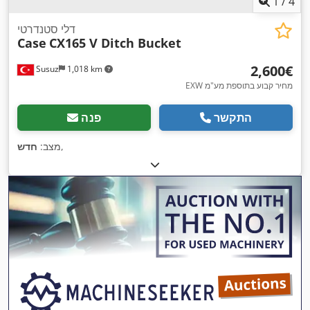
1
/
4
דלי סטנדרטי
Case
CX165 V Ditch Bucket
‏2,600 ‏€
Susuz
1,018 km
EXW מחיר קבוע בתוספת מע"מ
התקשר
פנה
,
מצב:
חדש