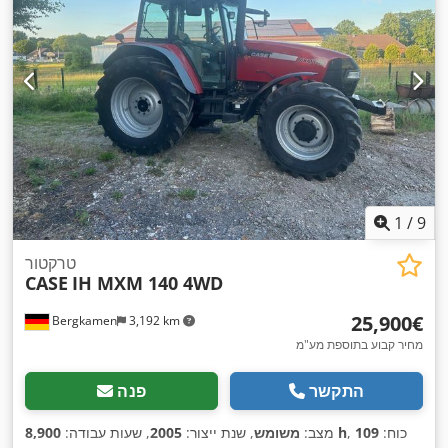
1
/
9
טרקטור
CASE
IH MXM 140 4WD
‏25,900 ‏€
Bergkamen
3,192 km
מחיר קבוע בתוספת מע"מ
התקשר
פנה
, כוח:
109
8,900 h
מצב:
משומש
, שנת ייצור:
2005
, שעות עבודה: