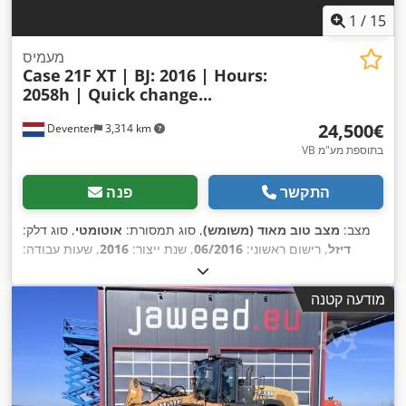
1
/
15
מעמיס
Case
21F XT | BJ: 2016 | Hours:
2058h | Quick change...
‏24,500 ‏€
Deventer
3,314 km
VB בתוספת מע"מ
התקשר
פנה
מצב:
מצב טוב מאוד (משומש)
, סוג תמסורת:
אוטומטי
, סוג דלק:
דיזל
, רישום ראשוני:
06/2016
, שנת ייצור:
2016
, שעות עבודה:
,
, ציוד:
תא נהג
2,058 h
מודעה קטנה