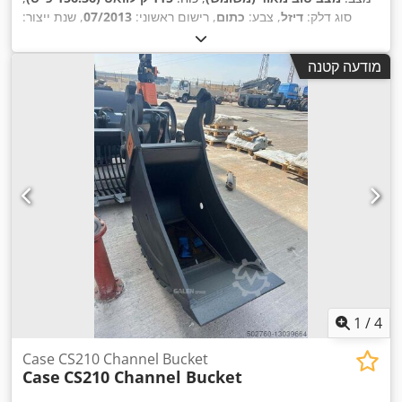
סוג דלק:
דיזל
, צבע:
כתום
, רישום ראשוני:
07/2013
, שנת ייצור:
,
15,109 h
2012
, שעות עבודה:
מודעה קטנה
1
/
4
Case CS210 Channel Bucket
Case
CS210 Channel Bucket