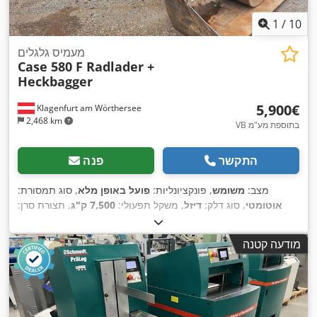
1
/
10
מעמיס גלגלים
Case 580 F Radlader +
Heckbagger
‏5,900 ‏€
Klagenfurt am Wörthersee
2,468 km
VB בתוספת מע"מ
התקשר
פנה
מצב:
משומש
, פונקציונליות:
פועל באופן מלא
, סוג תמסורת:
אוטומטי
, סוג דלק:
דיזל
, משקל תפעולי:
7,500 ק"ג
, תצורת סרן:
,
, רישום ראשוני:
10/1977
, שנת ייצור:
1977
, ציוד:
הידראוליקה
4x2
מודעה קטנה