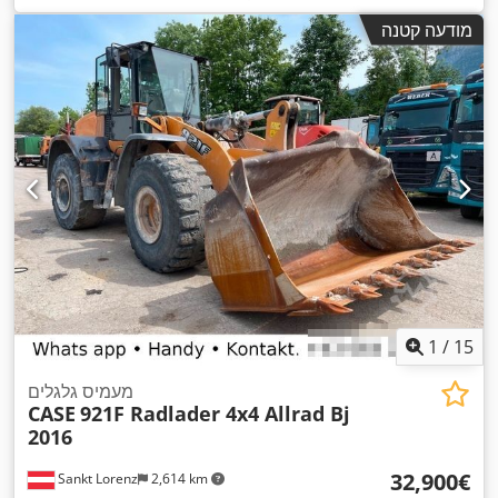
,
, רוחב בנייה:
1,950 מ"מ
Diesel Motor
מודעה קטנה
1
/
15
מעמיס גלגלים
CASE
921F Radlader 4x4 Allrad Bj
2016
‏32,900 ‏€
Sankt Lorenz
2,614 km