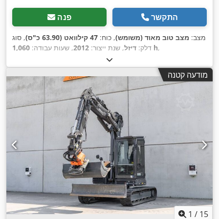
התקשר
פנה
מצב:
מצב טוב מאוד (משומש)
, כוח:
47 קילוואט (63.90 כ"ס)
, סוג
,
1,060 h
דלק:
דיזל
, שנת ייצור:
2012
, שעות עבודה:
מודעה קטנה
1
/
15