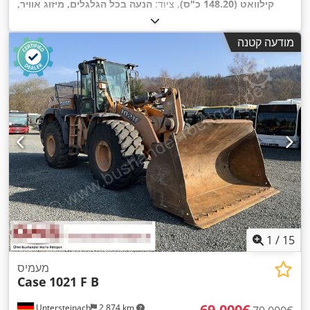
קילוואט (148.20 כ"ס)
, ציוד:
הנעה בכל הגלגלים, מיזוג אוויר,
,
מערכת בלימה למניעת נעילה (ABS), תא נהג
מודעה קטנה
1
/
15
מעמיס
Case
1021 F B
‏69,000 ‏€
Untersteinach
2,874 km