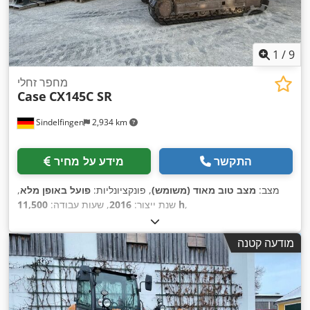
1
/
9
מחפר זחלי
Case
CX145C SR
Sindelfingen
2,934 km
התקשר
מידע על מחיר
מצב:
מצב טוב מאוד (משומש)
, פונקציונליות:
פועל באופן מלא
,
,
11,500 h
שנת ייצור:
2016
, שעות עבודה:
מודעה קטנה