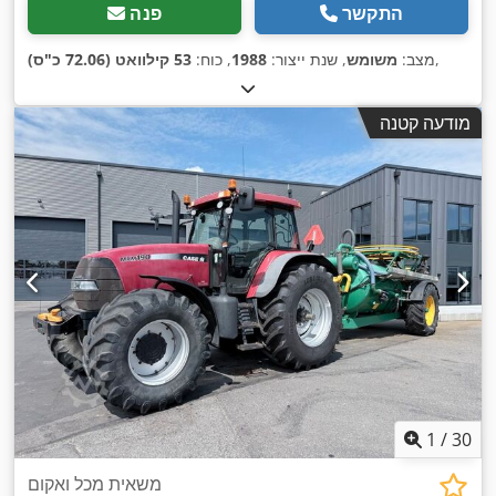
התקשר
פנה
,
מצב:
משומש
, שנת ייצור:
1988
, כוח:
53 קילוואט (72.06 כ"ס)
מודעה קטנה
1
/
30
משאית מכל ואקום