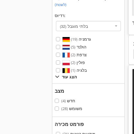
(לשנות)
רדיוס:
בלתי מוגבל
(32)
גרמניה
(19)
הולנד
(5)
Vmx
Hurco
Haas
Hurco Vmx 30
צרפת
(2)
פולין
(2)
בלגיה
(1)
הצג עוד
מצב
חדש
(4)
משומש
(28)
פורמט מכירה
מודעות קטנות