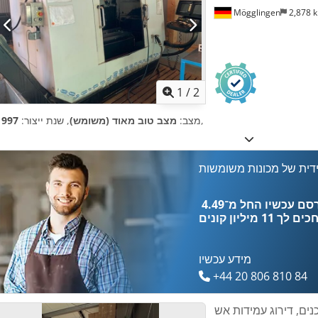
Mögglingen
2,878 
1
/
2
,
מצב:
מצב טוב מאוד (משומש)
, שנת ייצור:
1997
דית של מכונות משומשות
כים לך
11 מיליון קונים
מידע עכשיו
+44 20 806 810 84
ים, דירוג עמידות אש