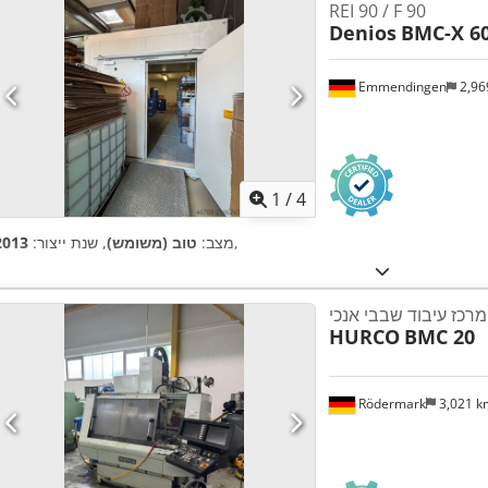
REI 90 / F 90
Denios
BMC-X 60
Emmendingen
2,96
1
/
4
,
מצב:
טוב (משומש)
, שנת ייצור:
2013
מרכז עיבוד שבבי אנכי
HURCO
BMC 20
Rödermark
3,021 