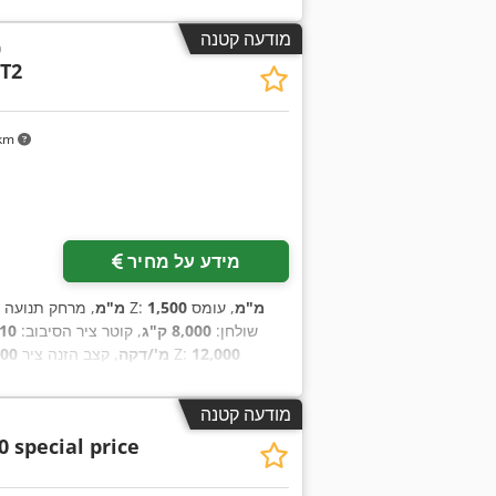
מודעה קטנה
ט
T2
 km
בקש תמונות נוספות
מידע על מחיר
1,500 מ"מ
, עומס
, מרחק תנועה ציר Z:
2,050 מ"מ
שולחן:
8,000 ק"ג
, קוטר ציר הסיבוב:
110 מ
12,000
, קצב הזנה ציר Z:
12,000 מ'/דקה
500 מ"מ
, משקל חומר העבודה (מקס'):
8,000 ק"ג
,
הציר הראשי:
0
מודעה קטנה
 special price