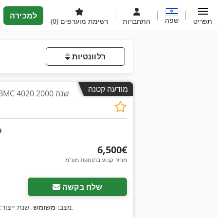
למכירה
שפה
תפריט
התחברות
רשימת מועדפים
(0)
רלוונטיות
מודעה קטנה
מכונת כרסום Hurco BMC 4020 שנה 2000
‏6,500 ‏€
מחיר קבוע בתוספת מע"מ
שלח בקשה
,
מצב:
משומש
, שנת ייצור: