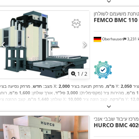
חנת משעמם לשולחן
FEMCO
BMC 110 
Oberhausen
3,231
1
/
2
, מרחק תנועה בציר Y:
2,000 מ"מ
, מרחק נסיעה בציר X:
מצב:
חדש
"מ
, מהירות ציר (מקסימלית):
3,000 סל"ד
, אורך שולחן:
1,600 מ"מ
, רוח
, קצב הזנה ציר Y:
10,000 מ'/דקה
, קצב ההזנה ציר X:
שולחן:
1,440 מ"מ
, מרחק תנועת הכוש:
500 מ"מ
, קוטר
, מרחק נסיעה על ציר W:
מ'/דקה
11 מ"מ
, משקל כולל:
25,000 ק"ג
, ציוד:
מהירות סיבוב משתנה ללא הגבלה
מרכז עיבוד שבבי אנכי
HURCO
BMC 4020