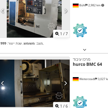
Bühl
2,982 km
1
/
7
,
מצב:
משומש
, שנת ייצור:
1999
מרכז עיבוד
hurco
BMC 64
Weiterstadt
3,027 
1
/
6