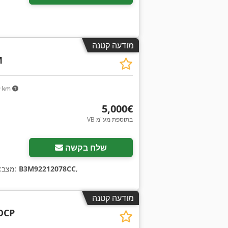
מודעה קטנה
M
9 km
‏5,000 ‏€
VB בתוספת מע"מ
בקש תמונו
שלח בקשה
,
B3M92212078CC
, מספר מכונה/רכב:
מצב:
מודעה קטנה
DCP