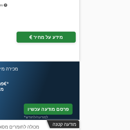
km
בקש תמונות נוספות
מידע על מחיר
מכירה מיי
*
פרסם עכשיו החל מ־‏4.49 ‏€
מח
פרסם מודעה עכשיו
*למודעה/לחודש
מודעה קטנה
מכולה לחומרים מסוכנ