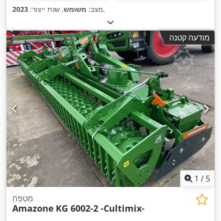
,
מצב:
משומש
, שנת ייצור:
2023
מודעה קטנה
1
/
5
מְטַפֵּחַ
Amazone
KG 6002-2 -Cultimix-