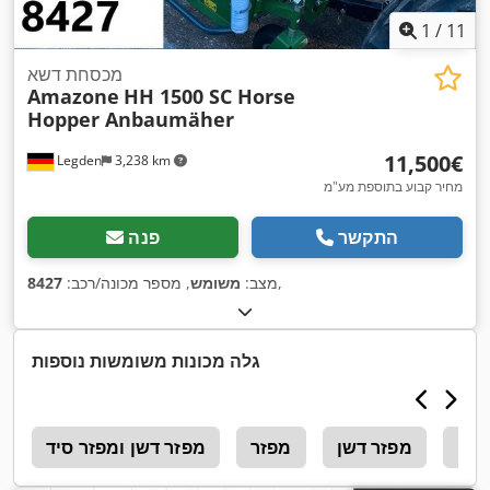
1
/
11
מכסחת דשא
Amazone
HH 1500 SC Horse
Hopper Anbaumäher
‏11,500 ‏€
Legden
3,238 km
מחיר קבוע בתוספת מע"מ
התקשר
פנה
,
מצב:
משומש
, מספר מכונה/רכב:
8427
גלה מכונות משומשות נוספות
דשן
מפזר דשן
מפזר
מפזר דשן ומפזר סיד
1