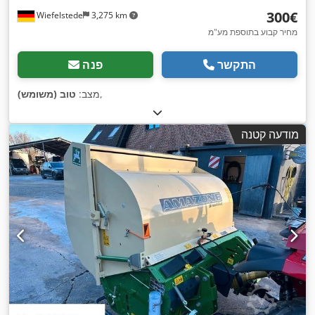
‏300 ‏€
Wiefelstede
3,275 km
מחיר קבוע בתוספת מע"מ
התקשר
פנה
,
מצב:
טוב (משומש)
מודעה קטנה