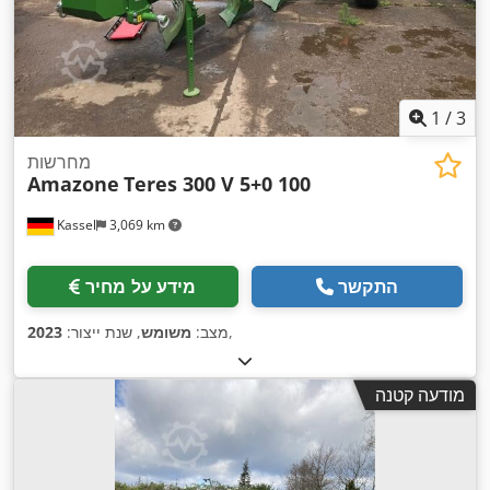
1
/
3
מחרשות
Amazone
Teres 300 V 5+0 100
Kassel
3,069 km
התקשר
מידע על מחיר
,
מצב:
משומש
, שנת ייצור:
2023
מודעה קטנה