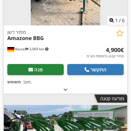
1
/
6
מפזר דשן
Amazone
BBG
‏4,900 ‏€
Kassel
3,069 km
מחיר קבוע בתוספת מע"מ
התקשר
פנה
,
מצב:
משומש
מודעה קטנה