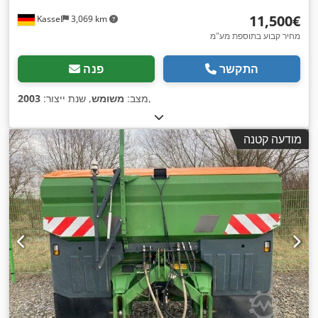
‏11,500 ‏€
Kassel
3,069 km
מחיר קבוע בתוספת מע"מ
התקשר
פנה
,
מצב:
משומש
, שנת ייצור:
2003
מודעה קטנה