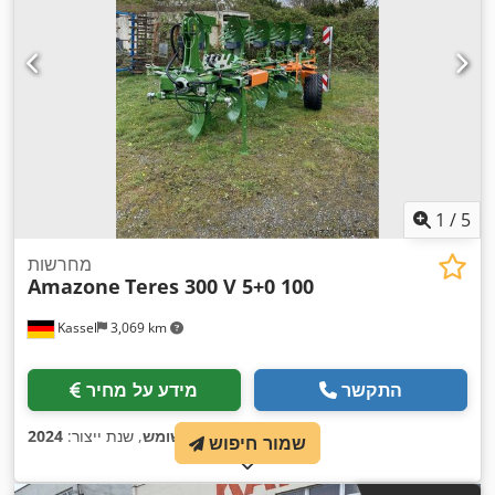
1
/
5
מחרשות
Amazone
Teres 300 V 5+0 100
Kassel
3,069 km
התקשר
מידע על מחיר
,
מצב:
משומש
, שנת ייצור:
2024
שמור חיפוש