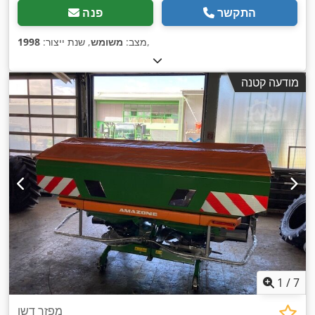
התקשר
פנה
,
מצב:
משומש
, שנת ייצור:
1998
מודעה קטנה
1
/
7
מפזר דשן