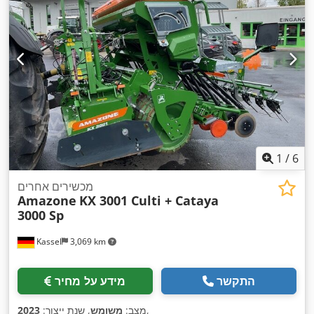
1
/
6
מכשירים אחרים
Amazone
KX 3001 Culti + Cataya
3000 Sp
Kassel
3,069 km
התקשר
מידע על מחיר
,
מצב:
משומש
, שנת ייצור:
2023