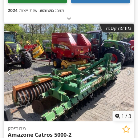
,
מצב:
משומש
, שנת ייצור:
2024
מודעה קטנה
1
/
3
מח דיסק
Amazone
Catros 5000-2