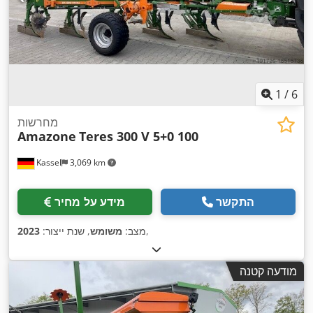
1
/
6
מחרשות
Amazone
Teres 300 V 5+0 100
Kassel
3,069 km
התקשר
מידע על מחיר
,
מצב:
משומש
, שנת ייצור:
2023
מודעה קטנה