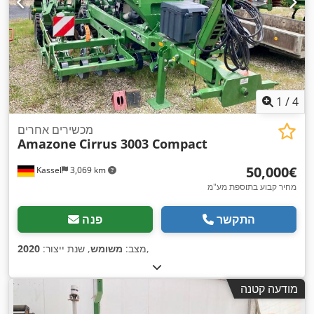
1
/
4
מכשירים אחרים
Amazone
Cirrus 3003 Compact
‏50,000 ‏€
Kassel
3,069 km
מחיר קבוע בתוספת מע"מ
התקשר
פנה
,
מצב:
משומש
, שנת ייצור:
2020
מודעה קטנה