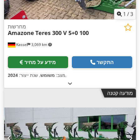
1
/
3
מחרשות
Amazone
Teres 300 V 5+0 100
Kassel
3,069 km
התקשר
מידע על מחיר
,
מצב:
משומש
, שנת ייצור:
2024
מודעה קטנה