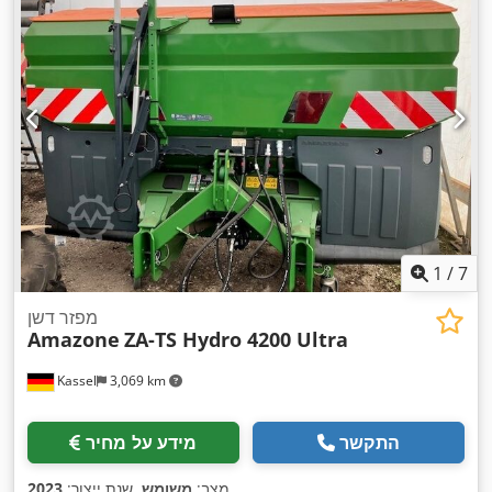
1
/
7
מפזר דשן
Amazone
ZA-TS Hydro 4200 Ultra
Kassel
3,069 km
התקשר
מידע על מחיר
,
מצב:
משומש
, שנת ייצור:
2023