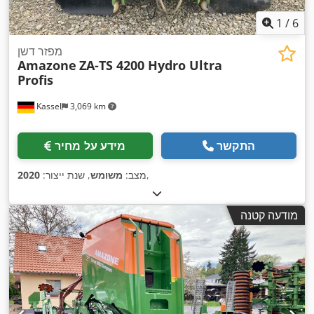
1
/
6
מפזר דשן
Amazone
ZA-TS 4200 Hydro Ultra
Profis
Kassel
3,069 km
התקשר
מידע על מחיר
,
מצב:
משומש
, שנת ייצור:
2020
מודעה קטנה