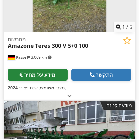
1
/
5
מחרשות
Amazone
Teres 300 V 5+0 100
Kassel
3,069 km
התקשר
מידע על מחיר
,
מצב:
משומש
, שנת ייצור:
2024
מודעה קטנה