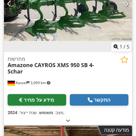
1
/
5
מחרשות
Amazone
CAYROS XMS 950 SB 4-
Schar
Kassel
3,069 km
התקשר
מידע על מחיר
,
מצב:
משומש
, שנת ייצור:
2024
מודעה קטנה