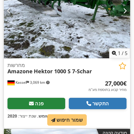
1
/
5
מחרשות
Amazone
Hektor 1000 S 7-Schar
‏27,000 ‏€
Kassel
3,069 km
מחיר קבוע בתוספת מע"מ
התקשר
פנה
,
מצב:
משומש
, שנת ייצור:
2020
שמור חיפוש
מודעה קטנה