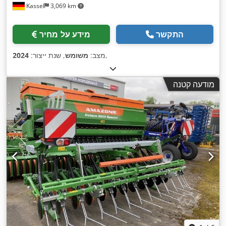
Kassel
3,069 km
התקשר
מידע על מחיר
,
מצב:
משומש
, שנת ייצור:
2024
מודעה קטנה