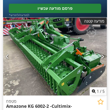
פרסם מודעה עכשיו
*למודעה/לחודש
מודעה קטנה
1
/
5
מְטַפֵּחַ
Amazone
KG 6002-2 -Cultimix-