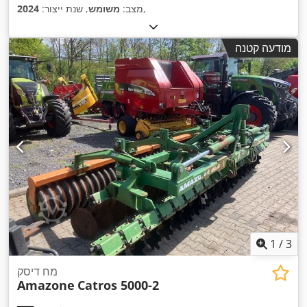
,
מצב:
משומש
, שנת ייצור:
2024
מודעה קטנה
1
/
3
מח דיסק
Amazone
Catros 5000-2