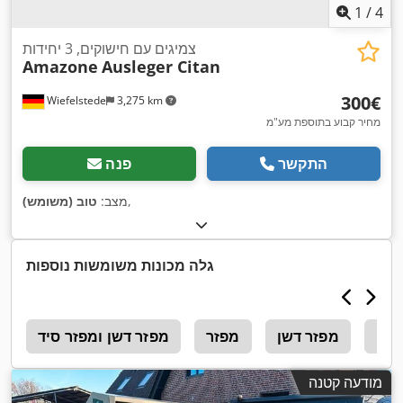
1
/
4
צמיגים עם חישוקים, 3 יחידות
Amazone
Ausleger Citan
‏300 ‏€
Wiefelstede
3,275 km
מחיר קבוע בתוספת מע"מ
התקשר
פנה
,
מצב:
טוב (משומש)
גלה מכונות משומשות נוספות
דשן
מפזר דשן
מפזר
מפזר דשן ומפזר סיד
1
מודעה קטנה