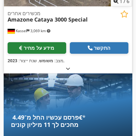
1
/
6
מכשירים אחרים
Amazone
Cataya 3000 Special
Kassel
3,069 km
התקשר
מידע על מחיר
,
מצב:
משומש
, שנת ייצור:
2023
*
פרסם עכשיו החל מ־‏4.49 ‏€
מחכים לך
11 מיליון קונים