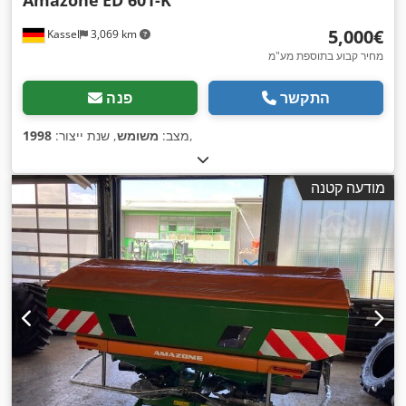
Amazone
ED 601-K
‏5,000 ‏€
Kassel
3,069 km
מחיר קבוע בתוספת מע"מ
התקשר
פנה
,
מצב:
משומש
, שנת ייצור:
1998
מודעה קטנה