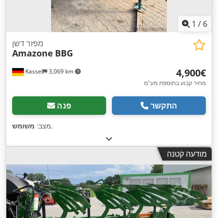
1
/
6
מפזר דשן
Amazone
BBG
‏4,900 ‏€
Kassel
3,069 km
מחיר קבוע בתוספת מע"מ
התקשר
פנה
,
מצב:
משומש
מודעה קטנה