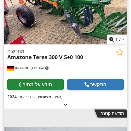
1
/
3
מחרשות
Amazone
Teres 300 V 5+0 100
Kassel
3,069 km
התקשר
מידע על מחיר
,
מצב:
משומש
, שנת ייצור:
2024
מודעה קטנה