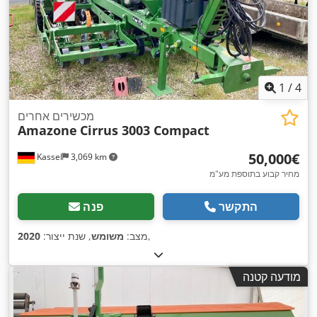
1
/
4
מכשירים אחרים
Amazone
Cirrus 3003 Compact
‏50,000 ‏€
Kassel
3,069 km
מחיר קבוע בתוספת מע"מ
התקשר
פנה
,
מצב:
משומש
, שנת ייצור:
2020
מודעה קטנה