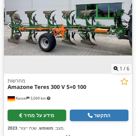
1
/
6
מחרשות
Amazone
Teres 300 V 5+0 100
Kassel
3,069 km
התקשר
מידע על מחיר
,
מצב:
משומש
, שנת ייצור:
2023