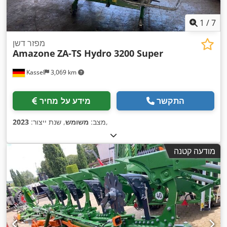
1
/
7
מפזר דשן
Amazone
ZA-TS Hydro 3200 Super
Kassel
3,069 km
התקשר
מידע על מחיר
,
מצב:
משומש
, שנת ייצור:
2023
מודעה קטנה