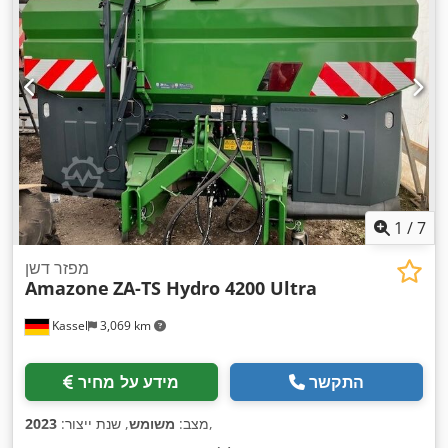
1
/
7
מפזר דשן
Amazone
ZA-TS Hydro 4200 Ultra
Kassel
3,069 km
התקשר
מידע על מחיר
,
מצב:
משומש
, שנת ייצור:
2023