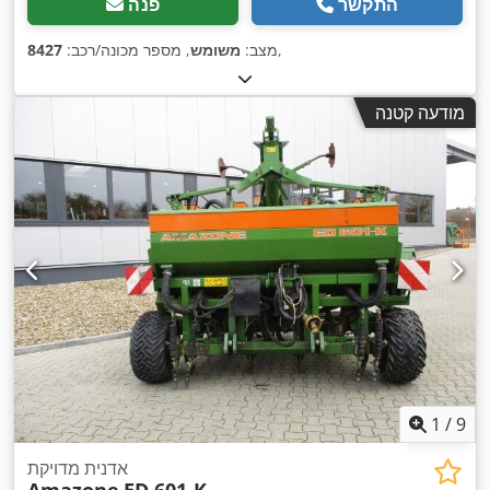
התקשר
פנה
,
מצב:
משומש
, מספר מכונה/רכב:
8427
מודעה קטנה
1
/
9
אדנית מדויקת