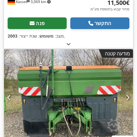
‏11,500 ‏€
Kassel
3,069 km
מחיר קבוע בתוספת מע"מ
התקשר
פנה
,
מצב:
משומש
, שנת ייצור:
2003
מודעה קטנה