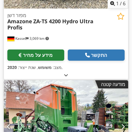
1
/
6
מפזר דשן
Amazone
ZA-TS 4200 Hydro Ultra
Profis
Kassel
3,069 km
התקשר
מידע על מחיר
,
מצב:
משומש
, שנת ייצור:
2020
מודעה קטנה