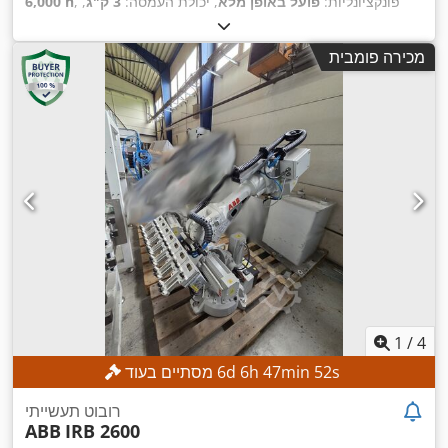
, פונקציונליות:
פועל באופן מלא
, יכולת העמסה:
3 ק"ג
,
6,000 h
,
טווח זרוע:
1,130 מ"מ
מכירה פומבית
1
/
4
s
51
min
47
h
6
d
6
מסתיים בעוד
רובוט תעשייתי
ABB
IRB 2600