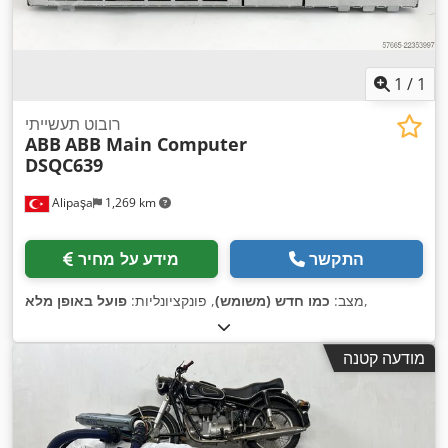
1
/
1
רובוט תעשייתי
ABB
ABB Main Computer
DSQC639
Alipaşa
1,269 km
התקשר
מידע על מחיר
,
מצב:
כמו חדש (משומש)
, פונקציונליות:
פועל באופן מלא
מודעה קטנה