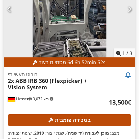
1
/
3
s
51
min
52
h
6
d
6
מסתיים בעוד
רובוט תעשייתי
2x ABB
IRB 360 (Flexpicker) +
Vision System
Hessen
3,072 km
‏13,500 ‏€
במכירה פומבית
מצב:
מוכן לעבודה (יד שניה)
, שנת ייצור:
2019
, שעות עבודה: