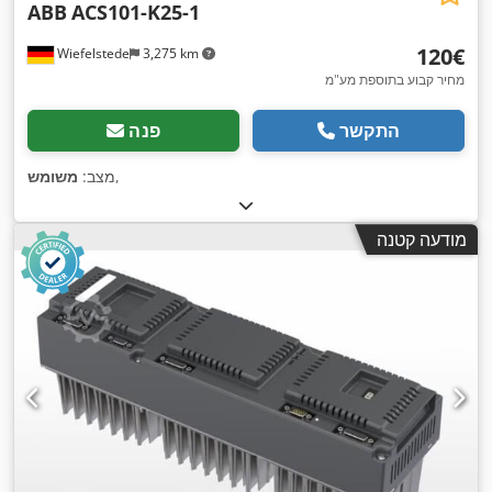
ABB
ACS101-K25-1
‏120 ‏€
Wiefelstede
3,275 km
מחיר קבוע בתוספת מע"מ
התקשר
פנה
,
מצב:
משומש
מודעה קטנה