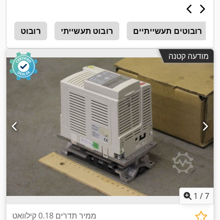
רובוטים תעשייתיים
רובוט תעשייתי
רובוט
n
מודעה קטנה
1
/
7
ממיר תדרים 0.18 קילוואט