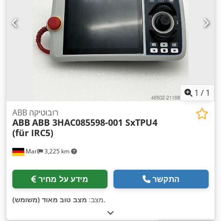
1
/
1
ABB רובוטיקה
ABB
ABB 3HAC085598-001 SxTPU4
(für IRC5)
Marl
3,225 km
התקשר
מידע על מחיר
,
מצב:
מצב טוב מאוד (משומש)