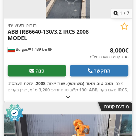
1
/
7
רובוט תעשייתי
ABB
IRB6640-130/3.2 IRC5 2008
MODEL
‏8,000 ‏€
Burgas
1,439 km
מחיר קבוע בתוספת מע"מ
התקשר
פנה
מצב:
מצב טוב מאוד (משומש)
, שנת ייצור:
2008
, יכולת העמסה:
,
IRC5
, דגם בקר:
ABB
, יצרן בקרים:
130 ק"ג
, טווח זרוע:
3,200 מ"מ
מודעה קטנה