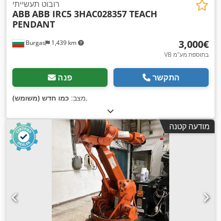
רובוט תעשייתי
ABB
ABB IRC5 3HAC028357 TEACH
PENDANT
‏3,000 ‏€
Burgas
1,439 km
VB בתוספת מע"מ
התקשר
פנה
,
מצב:
כמו חדש (משומש)
מודעה קטנה