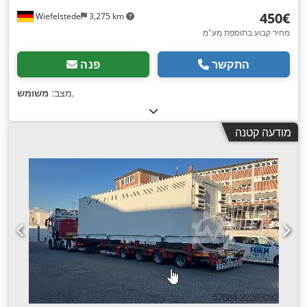
‏450 ‏€
Wiefelstede
3,275 km
מחיר קבוע בתוספת מע"מ
התקשר
פנה
,
מצב:
משומש
מודעה קטנה