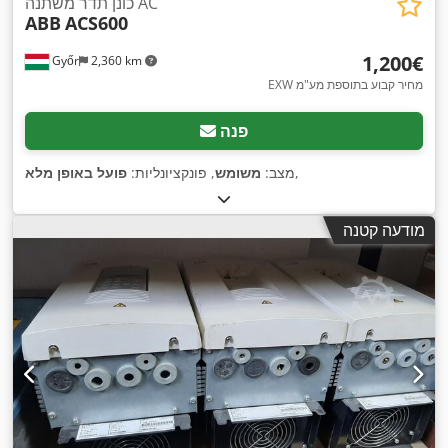
כונן תדר משתנה AC
ABB
ACS600
‏1,200 ‏€
Győr
2,360 km
EXW מחיר קבוע בתוספת מע"מ
פנה
,
מצב:
משומש
, פונקציונליות:
פועל באופן מלא
מודעה קטנה