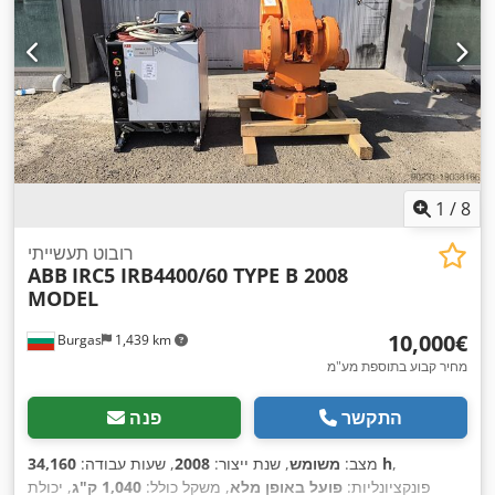
1
/
8
רובוט תעשייתי
ABB
IRC5 IRB4400/60 TYPE B 2008
MODEL
‏10,000 ‏€
Burgas
1,439 km
מחיר קבוע בתוספת מע"מ
התקשר
פנה
,
34,160 h
מצב:
משומש
, שנת ייצור:
2008
, שעות עבודה:
פונקציונליות:
פועל באופן מלא
, משקל כולל:
1,040 ק"ג
, יכולת