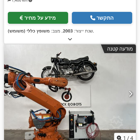
1,466 km
התקשר
מידע על מחיר
,
שנת ייצור:
2003
, מצב:
משופץ כללי (משומש)
מודעה קטנה
1
/
4