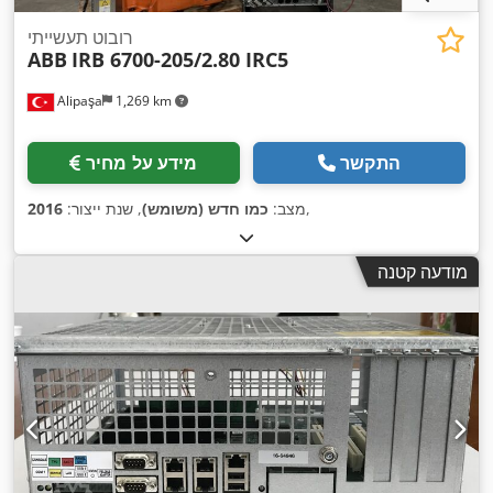
רובוט תעשייתי
ABB
IRB 6700-205/2.80 IRC5
Alipaşa
1,269 km
התקשר
מידע על מחיר
,
מצב:
כמו חדש (משומש)
, שנת ייצור:
2016
מודעה קטנה