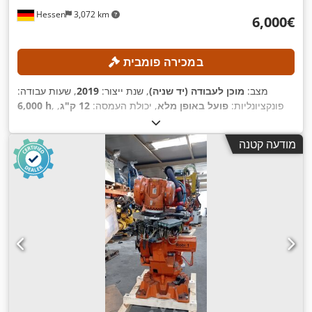
Hessen
3,072 km
‏6,000 ‏€
במכירה פומבית
מצב:
מוכן לעבודה (יד שניה)
, שנת ייצור:
2019
, שעות עבודה:
, פונקציונליות:
פועל באופן מלא
, יכולת העמסה:
12 ק"ג
,
6,000 h
,
טווח זרוע:
1,850 מ"מ
מודעה קטנה