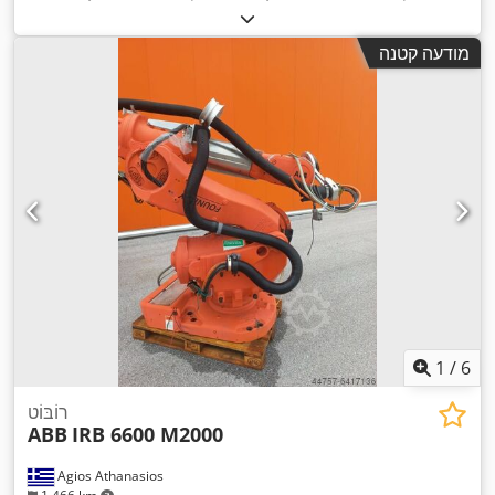
,
IRC5
, דגם בקר:
העמסה:
60 ק"ג
מודעה קטנה
1
/
6
רוֹבּוֹט
ABB
IRB 6600 M2000
Agios Athanasios