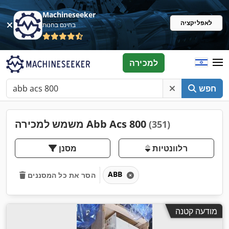
Machineseeker
לאפליקציה
בחינם בחנות
למכירה
חפש
משמש למכירה Abb Acs 800
(351)
רלוונטיות
מסנן
ABB
הסר את כל המסננים
מודעה קטנה