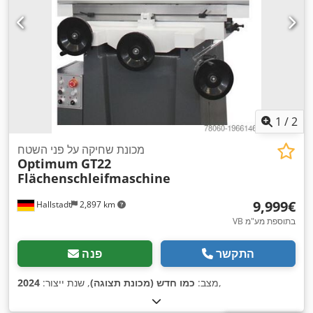
1
/
2
מכונת שחיקה על פני השטח
Optimum
GT22
Flächenschleifmaschine
‏9,999 ‏€
Hallstadt
2,897 km
VB בתוספת מע"מ
התקשר
פנה
,
מצב:
כמו חדש (מכונת תצוגה)
, שנת ייצור:
2024