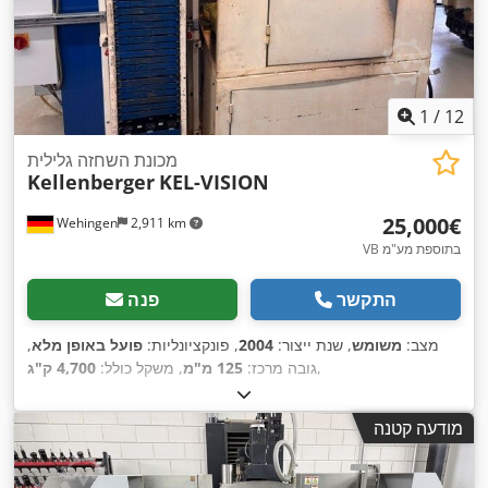
1
/
12
מכונת השחזה גלילית
Kellenberger
KEL-VISION
‏25,000 ‏€
Wehingen
2,911 km
VB בתוספת מע"מ
התקשר
פנה
מצב:
משומש
, שנת ייצור:
2004
, פונקציונליות:
פועל באופן מלא
,
,
גובה מרכז:
125 מ"מ
, משקל כולל:
4,700 ק"ג
מודעה קטנה