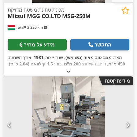
מכונת טחינת משטח מדויקת
Mitsui MGG CO.LTD
MSG-250M
Tata
2,320 km
התקשר
מידע על מחיר
מצב:
מצב טוב מאוד (משומש)
, שנת ייצור:
1981
, אורך השחזה:
450 מ"מ
, רוחב השחזה:
200 מ"מ
, כוח:
1.5 קילוואט (2.04 כ"ס)
,
,
200 V
מתח כניסה:
מודעה קטנה