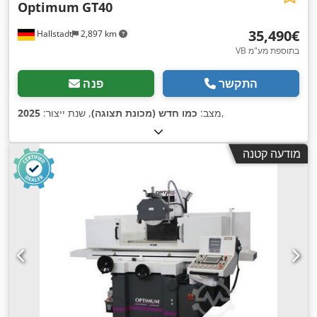
Optimum
GT40
‏35,490 ‏€
Hallstadt
2,897 km
VB בתוספת מע"מ
התקשר
פנה
,
מצב:
כמו חדש (מכונת תצוגה)
, שנת ייצור:
2025
מודעה קטנה