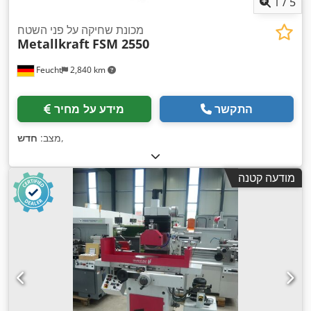
1
/
5
מכונת שחיקה על פני השטח
Metallkraft
FSM 2550
Feucht
2,840 km
התקשר
מידע על מחיר
,
מצב:
חדש
מודעה קטנה