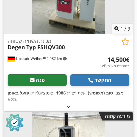
1
/
9
מכונת השחזה שטוחה
Degen
Typ FSHQV300
‏14,500 ‏€
Ubstadt-Weiher
2,982 km
VB בתוספת מע"מ
התקשר
פנה
מצב:
טוב (משומש)
, שנת ייצור:
1986
, פונקציונליות:
פועל באופן
,
מלא
מודעה קטנה