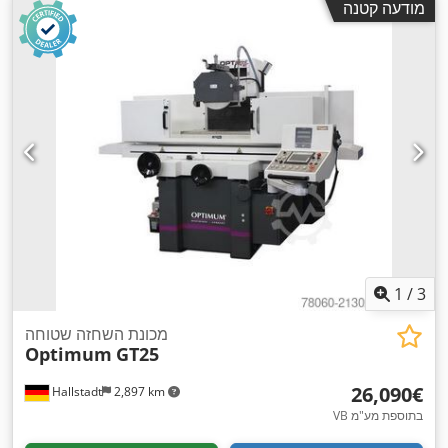
מודעה קטנה
1
/
3
מכונת השחזה שטוחה
Optimum
GT25
‏26,090 ‏€
Hallstadt
2,897 km
VB בתוספת מע"מ