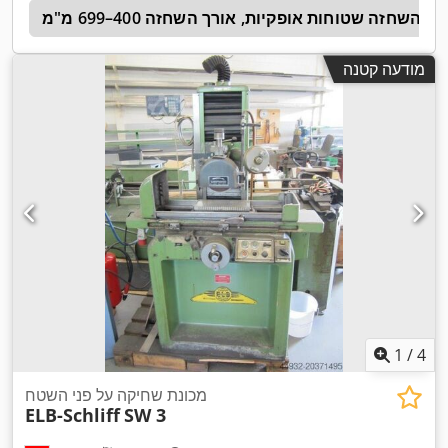
ת השחזה שטוחות אופקיות, אורך השחזה 400–699 מ"מ
g
מודעה קטנה
1
/
4
מכונת שחיקה על פני השטח
ELB-Schliff
SW 3