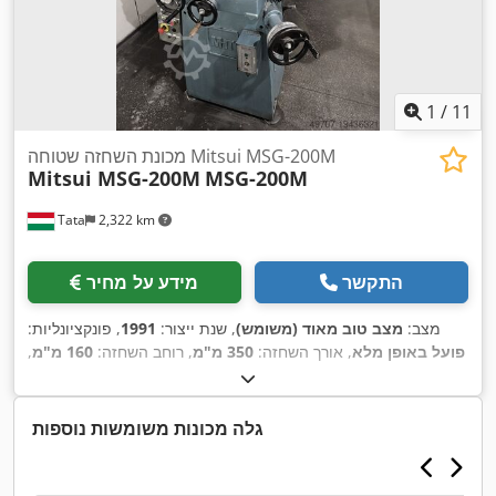
1
/
11
מכונת השחזה שטוחה Mitsui MSG-200M
Mitsui MSG-200M
MSG-200M
Tata
2,322 km
התקשר
מידע על מחיר
מצב:
מצב טוב מאוד (משומש)
, שנת ייצור:
1991
, פונקציונליות:
פועל באופן מלא
, אורך השחזה:
350 מ"מ
, רוחב השחזה:
160 מ"מ
,
סוג זרם כניסה:
תלת פאזי
, משקל כולל:
740 ק"ג
, מהירות סיבוב
(מקסימלית):
2,900 סל"ד
, כוח:
1 קילוואט (1.36 כ"ס)
, מתח כניסה:
,
, קוטר הדיסק:
250 מ"מ
, ציוד:
תיעוד / מדריך
200 V
גלה מכונות משומשות נוספות