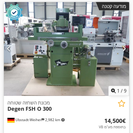
מודעה קטנה
1
/
9
מכונת השחזה שטוחה
Degen
FSH O 300
‏14,500 ‏€
Ubstadt-Weiher
2,982 km
VB בתוספת מע"מ