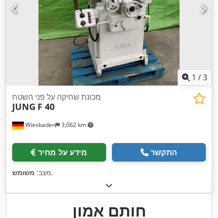
1
/
3
מכונת שחיקה על פני השטח
JUNG
F 40
Wiesbaden
3,062 km
התקשר
מידע על מחיר
,
מצב:
משומש
חותם אמון