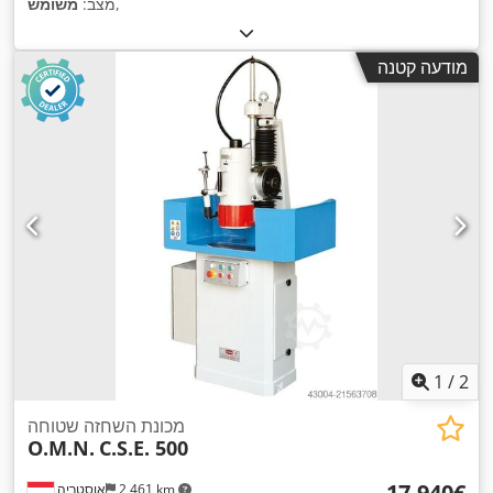
,
מצב:
משומש
מודעה קטנה
1
/
2
מכונת השחזה שטוחה
O.M.N.
C.S.E. 500
‏17,940 ‏€
2,461 km
אוסטריה