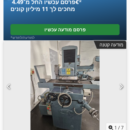
*
פרסם עכשיו החל מ־‏4.49 ‏€
מחכים לך
11 מיליון קונים
פרסם מודעה עכשיו
*למודעה/לחודש
מודעה קטנה
1
/
7