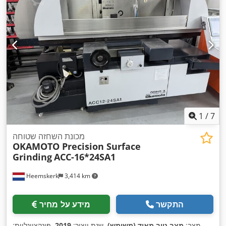
1
/
7
מכונת השחזה שטוחה
OKAMOTO Precision Surface
Grinding
ACC-16*24SA1
Heemskerk
3,414 km
התקשר
מידע על מחיר
מצב:
מצב טוב מאוד (משומש)
, שנת ייצור:
2019
, פונקציונליות: