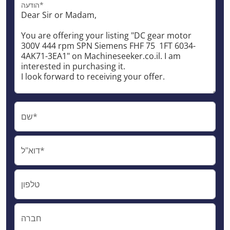
הודעה*
שם*
דוא"ל*
טלפון
חברה