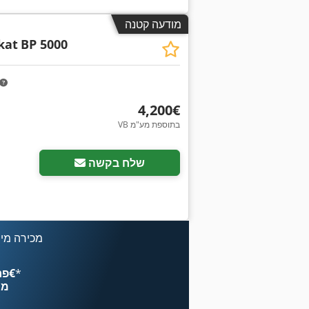
מודעה קטנה
kat
BP 5000
‏4,200 ‏€
VB בתוספת מע"מ
שלח בקשה
מכירה מיי
*
פרסם עכשיו החל מ־‏4.49 ‏€
מח