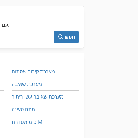
עכשיו חפש את כל Machineseeker עם יותר מ-200,000 מכונות יד שנייה.
חפש
מערכת קירור שסתום
מערכת שאיבה
מערכת שאיבה עשן ריתוך
מתח טעינה
ס מ מסדרת M
על מיני ואנים