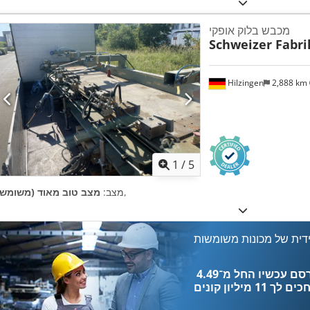
מכבש בלוק אופקי
Schweizer Fabri
Hilzingen
2,888 km
1
/
5
,
מצב:
מצב טוב מאוד (משומש)
דית של מכונות משומשות
כים לך
11 מיליון קונים