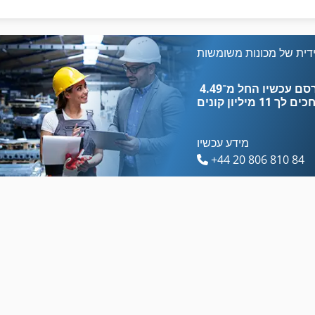
מערכת גב
הקש על ציר
מערכת הבלמים
יד ידית מכונת
דית של מכונות משומשות
מערכת החלונות
לחץ על מסגרת
כים לך
11 מיליון קונים
מידע עכשיו
+44 20 806 810 84