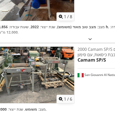
1
/
8
דה:
8,856 h
מצב:
מצב טוב מאוד (משומש)
, שנת ייצור:
2022
, שעות עבודה:
,
12,000 מ"מ
2000 Camam SP/S מכבשים פניאומטיים
Camam
SP/S
San Giovanni Al Nati
1
/
6
,
מצב:
משומש
, שנת ייצור:
2000