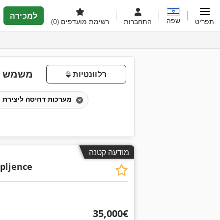
למכירה
שפה
תפריט
התחברות
רשימת מועדפים
(0)
משמש למ
רלוונטיות
מערכות דחיסה ליצירת חבילות מרובעות
מודעה קטנה
epljence
‏35,000 ‏€