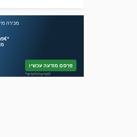
שידור שקעי משאית
מכירה מיי
*
פרסם עכשיו החל מ־‏4.49 ‏€
מח
פרסם מודעה עכשיו
*למודעה/לחודש