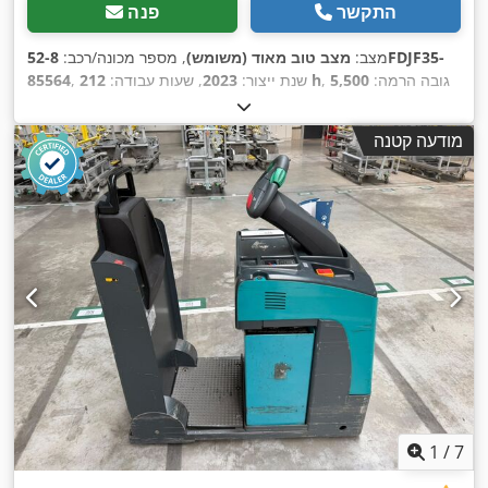
התקשר
פנה
מצב:
מצב טוב מאוד (משומש)
, מספר מכונה/רכב:
52-8FDJF35-
, גובה הרמה:
5,500
212 h
, שנת ייצור:
2023
, שעות עבודה:
85564
מ"מ
, הרמה חופשית:
1,690 מ"מ
, סוג דלק:
דיזל
, סוג תורן:
,
טריפלקס
, סוג תמסורת:
אוטומטי
, אורך המזלג:
1,200 מ"מ
מודעה קטנה
1
/
7