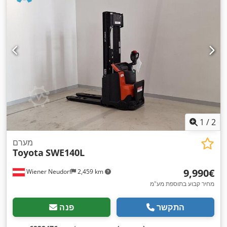
1
/
2
מערם
Toyota
SWE140L
‏9,990 ‏€
Wiener Neudorf
2,459 km
מחיר קבוע בתוספת מע"מ
התקשר
פנה