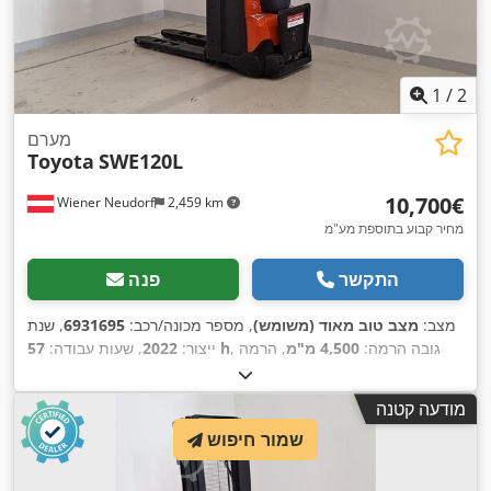
1
/
2
מערם
Toyota
SWE120L
‏10,700 ‏€
Wiener Neudorf
2,459 km
מחיר קבוע בתוספת מע"מ
התקשר
פנה
מצב:
מצב טוב מאוד (משומש)
, מספר מכונה/רכב:
6931695
, שנת
, גובה הרמה:
4,500 מ"מ
, הרמה
57 h
ייצור:
2022
, שעות עבודה:
חופשית:
1,580 מ"מ
, סוג דלק:
חשמלי
, סוג תורן:
טריפלקס
, קיבולת
,
סוללה:
225 אה
, אורך המזלג:
1,150 מ"מ
מודעה קטנה
שמור חיפוש