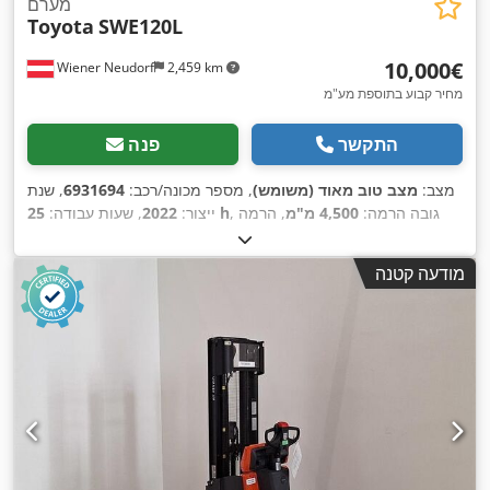
מערם
Toyota
SWE120L
‏10,000 ‏€
Wiener Neudorf
2,459 km
מחיר קבוע בתוספת מע"מ
התקשר
פנה
מצב:
מצב טוב מאוד (משומש)
, מספר מכונה/רכב:
6931694
, שנת
, גובה הרמה:
4,500 מ"מ
, הרמה
25 h
ייצור:
2022
, שעות עבודה:
חופשית:
1,580 מ"מ
, סוג דלק:
חשמלי
, סוג תורן:
טריפלקס
, קיבולת
,
סוללה:
225 אה
, אורך המזלג:
1,150 מ"מ
מודעה קטנה