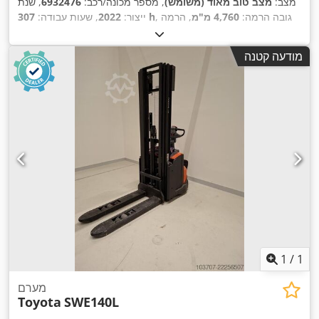
מצב:
מצב טוב מאוד (משומש)
, מספר מכונה/רכב:
6932476
, שנת
, גובה הרמה:
4,760 מ"מ
, הרמה
307 h
ייצור:
2022
, שעות עבודה:
חופשית:
1,630 מ"מ
, סוג דלק:
חשמלי
, סוג תורן:
טריפלקס
, קיבולת
,
סוללה:
225 אה
, אורך המזלג:
1,150 מ"מ
מודעה קטנה
1
/
1
מערם
Toyota
SWE140L