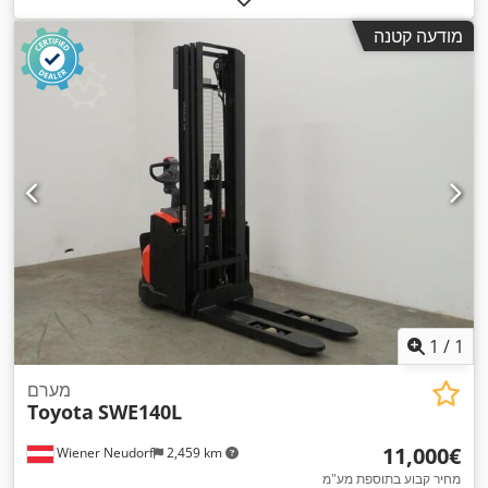
מ"מ
, גובה כולל:
2,030 מ"מ
, אורך כולל:
2,050 מ"מ
, רוחב כולל:
מודעה קטנה
,
1,140 מ"מ
, צבע:
כסוף
1
/
1
מערם
Toyota
SWE140L
‏11,000 ‏€
Wiener Neudorf
2,459 km
מחיר קבוע בתוספת מע"מ