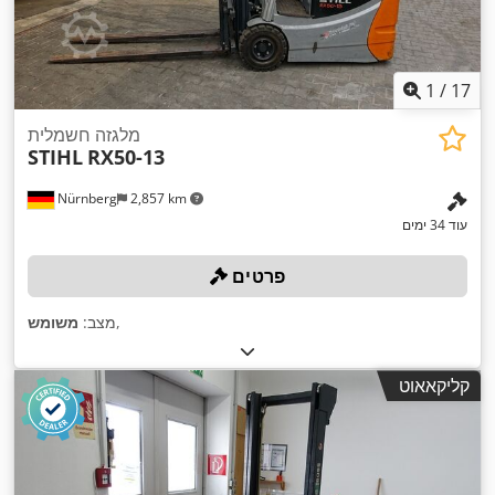
1
/
17
מלגזה חשמלית
STIHL
RX50-13
Nürnberg
2,857 km
עוד 34 ימים
פרטים
,
מצב:
משומש
קליקאאוט