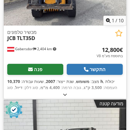
1
/
10
מכשיר טלפונים
JCB
TLT35D
‏12,800 ‏€
Gabersdorf
2,404 km
VB בתוספת מע"מ
התקשר
פנה
, יכולת
10,370 h
מצב:
משומש
, שנת ייצור:
2007
, שעות עבודה:
העמסה:
3,500 ק"ג
, גובה הרמה:
4,400 מ"מ
, סוג דלק:
דיזל
, סוג
תורן:
טלסקופי
, משקל עצמי:
5,200 ק"ג
, אורך כולל:
3,106 מ"מ
,
,
, רוחב בנייה:
1,300 מ"מ
Diesel
סוג הנעה:
מודעה קטנה