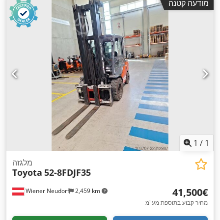
מודעה קטנה
1
/
1
מלגזה
Toyota
52-8FDJF35
‏41,500 ‏€
Wiener Neudorf
2,459 km
מחיר קבוע בתוספת מע"מ