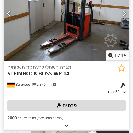
1
/
15
מגבה חשמלי להעמסת משטחים
STEINBOCK
BOSS WP 14
Baiersdorf
2,870 km
עוד 36 ימים
פרטים
,
מצב:
משומש
, שנת ייצור:
2000