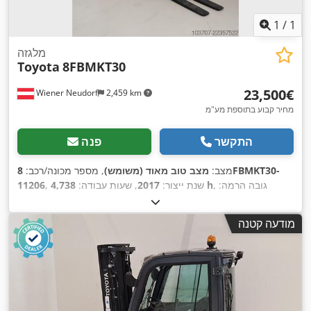
1
/
1
מלגזה
Toyota
8FBMKT30
‏23,500 ‏€
Wiener Neudorf
2,459 km
מחיר קבוע בתוספת מע"מ
התקשר
פנה
מצב:
מצב טוב מאוד (משומש)
, מספר מכונה/רכב:
8FBMKT30-
, גובה הרמה:
4,738 h
, שנת ייצור:
2017
, שעות עבודה:
11206
5,000 מ"מ
, הרמה חופשית:
1,240 מ"מ
, סוג דלק:
חשמלי
, סוג
,
, אורך המזלג:
1,200 מ"מ
80 V
תורן:
טריפלקס
, מתח סוללה:
מודעה קטנה