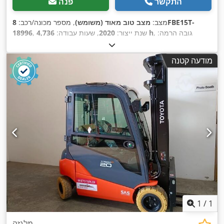
התקשר
פנה
מצב:
מצב טוב מאוד (משומש)
, מספר מכונה/רכב:
8FBE15T-
, גובה הרמה:
4,736 h
, שנת ייצור:
2020
, שעות עבודה:
18996
4,300 מ"מ
, הרמה חופשית:
1,450 מ"מ
, סוג דלק:
חשמלי
, סוג
,
, אורך המזלג:
1,200 מ"מ
48 V
תורן:
טריפלקס
, מתח סוללה:
מודעה קטנה
1
/
1
מלגזה