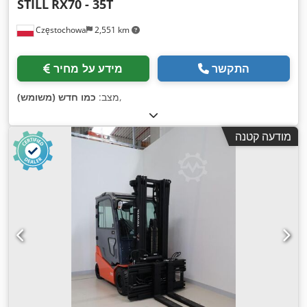
STILL
RX70 - 35T
Częstochowa
2,551 km
התקשר
מידע על מחיר
,
מצב:
כמו חדש (משומש)
מודעה קטנה