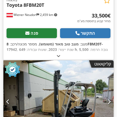
Toyota
8FBM20T
‏33,500 ‏€
Wiener Neudorf
2,459 km
מחיר קבוע בתוספת מע"מ
התקשר
פנה
מצב:
מצב טוב מאוד (משומש)
, מספר מכונה/רכב:
8FBM20T-
, גובה הרמה:
5,500
649 h
, שנת ייצור:
2023
, שעות עבודה:
17942
מ"מ
, הרמה חופשית:
1,700 מ"מ
, סוג דלק:
חשמלי
, סוג תורן:
,
, אורך המזלג:
1,200 מ"מ
48 V
טריפלקס
, מתח סוללה:
קליקאאוט