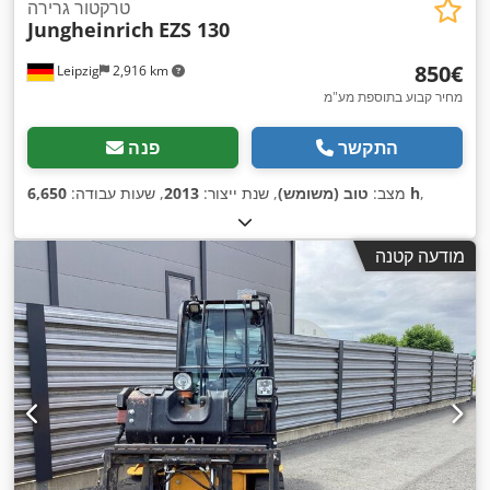
טרקטור גרירה
Jungheinrich
EZS 130
‏850 ‏€
Leipzig
2,916 km
מחיר קבוע בתוספת מע"מ
התקשר
פנה
,
6,650 h
מצב:
טוב (משומש)
, שנת ייצור:
2013
, שעות עבודה:
מודעה קטנה