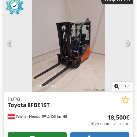
,
המזלג:
1,200 מ"מ
1
/
1
מלגזה
Toyota
8FBE15T
‏18,500 ‏€
Wiener Neudorf
2,459 km
מחיר קבוע בתוספת מע"מ