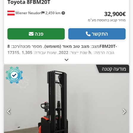
Toyota
8FBM20T
‏32,900 ‏€
Wiener Neudorf
2,459 km
מחיר קבוע בתוספת מע"מ
התקשר
פנה
מצב:
מצב טוב מאוד (משומש)
, מספר מכונה/רכב:
8FBM20T-
, גובה הרמה:
1,305 h
, שנת ייצור:
2022
, שעות עבודה:
17315
4,500 מ"מ
, הרמה חופשית:
1,500 מ"מ
, סוג דלק:
חשמלי
, סוג
,
תורן:
טריפלקס
, קיבולת סוללה:
750 אה
, אורך המזלג:
1,200 מ"מ
מודעה קטנה