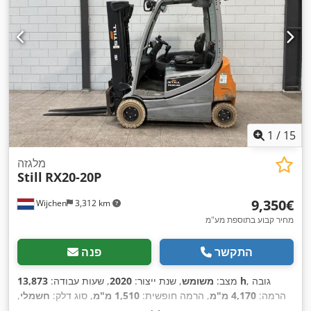
1
/
15
מלגזה
Still
RX20-20P
‏9,350 ‏€
Wijchen
3,312 km
מחיר קבוע בתוספת מע"מ
התקשר
פנה
, גובה
13,873 h
מצב:
משומש
, שנת ייצור:
2020
, שעות עבודה:
הרמה:
4,170 מ"מ
, הרמה חופשית:
1,510 מ"מ
, סוג דלק:
חשמלי
,
סוג תורן:
טריפלקס
, אורך המזלג:
1,200 מ"מ
, רוחב מזלג:
940