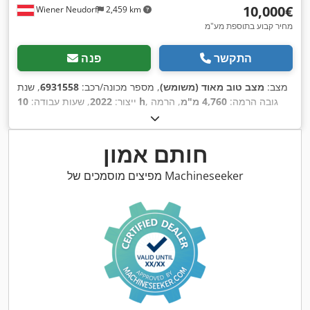
‏10,000 ‏€
Wiener Neudorf
2,459 km
מחיר קבוע בתוספת מע"מ
התקשר
פנה
מצב:
מצב טוב מאוד (משומש)
, מספר מכונה/רכב:
6931558
, שנת
, גובה הרמה:
4,760 מ"מ
, הרמה
10 h
ייצור:
2022
, שעות עבודה:
חופשית:
1,630 מ"מ
, סוג דלק:
חשמלי
, סוג תורן:
טריפלקס
, קיבולת
,
, אורך המזלג:
1,150 מ"מ
24 V
סוללה:
225 אה
, מתח סוללה:
חותם אמון
מפיצים מוסמכים של Machineseeker