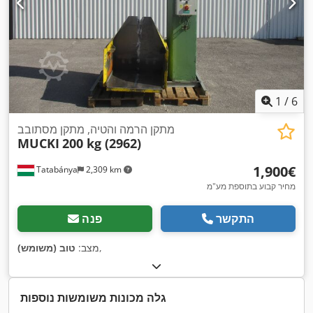
1
/
6
מתקן הרמה והטיה, מתקן מסתובב
MUCKI
200 kg (2962)
‏1,900 ‏€
Tatabánya
2,309 km
מחיר קבוע בתוספת מע"מ
התקשר
פנה
,
מצב:
טוב (משומש)
גלה מכונות משומשות נוספות