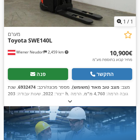
1
/
1
מערם
Toyota
SWE140L
‏10,900 ‏€
Wiener Neudorf
2,459 km
מחיר קבוע בתוספת מע"מ
התקשר
פנה
מצב:
מצב טוב מאוד (משומש)
, מספר מכונה/רכב:
6932474
, שנת
, גובה הרמה:
4,760 מ"מ
, הרמה
203 h
ייצור:
2022
, שעות עבודה:
חופשית:
1,630 מ"מ
, סוג דלק:
חשמלי
, סוג תורן:
טריפלקס
, קיבולת
,
סוללה:
225 אה
, אורך המזלג:
1,150 מ"מ