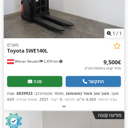
1
/
1
מערם
Toyota
SWE140L
‏9,500 ‏€
Wiener Neudorf
2,459 km
מחיר קבוע בתוספת מע"מ
התקשר
פנה
מצב:
מצב טוב מאוד (משומש)
, מספר מכונה/רכב:
6829923
, שנת
, גובה הרמה:
4,460 מ"מ
, הרמה
669 h
ייצור:
2021
, שעות עבודה:
חופשית:
1,660 מ"מ
, סוג דלק:
חשמלי
, סוג תורן:
טריפלקס
, קיבולת
,
סוללה:
225 אה
, אורך המזלג:
1,150 מ"מ
מודעה קטנה