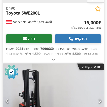
מערם
Toyota
SWE200L
‏16,000 ‏€
Wiener Neudorf
2,459 km
מחיר קבוע בתוספת מע"מ
התקשר
פנה
מצב:
חדש
, מספר מכונה/רכב:
7090660
, שנת ייצור:
2024
, שעות
, גובה הרמה:
4,500 מ"מ
, הרמה חופשית:
1,590 מ"מ
,
1 h
עבודה:
סוג דלק:
חשמלי
, סוג תורן:
טריפלקס
, קיבולת סוללה:
375 אה
, אורך
,
המזלג:
1,150 מ"מ
מודעה קטנה