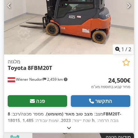
1
/
2
מלגזה
Toyota
8FBM20T
‏24,500 ‏€
Wiener Neudorf
2,459 km
מחיר קבוע בתוספת מע"מ
התקשר
פנה
מצב:
מצב טוב מאוד (משומש)
, מספר מכונה/רכב:
8FBM20T-
, גובה הרמה:
1,485 h
, שנת ייצור:
2023
, שעות עבודה:
18015
4,700 מ"מ
, הרמה חופשית:
1,610 מ"מ
, סוג דלק:
חשמלי
, סוג
תורן:
טריפלקס
, סוג תמסורת:
מכני
, קיבולת סוללה:
750 אה
, אורך
מודעה קטנה