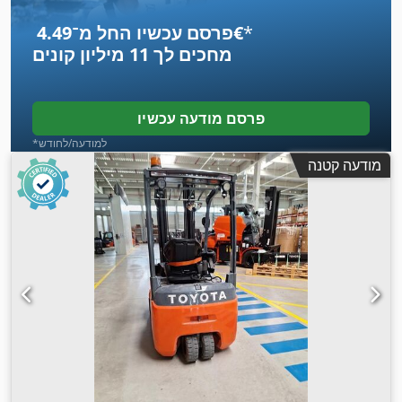
*
פרסם עכשיו החל מ־‏4.49 ‏€
מחכים לך
11 מיליון קונים
פרסם מודעה עכשיו
*למודעה/לחודש
מודעה קטנה