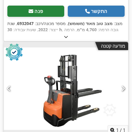
התקשר
פנה
מצב:
מצב טוב מאוד (משומש)
, מספר מכונה/רכב:
6932047
, שנת
, גובה הרמה:
4,760 מ"מ
, הרמה
30 h
ייצור:
2022
, שעות עבודה:
חופשית:
1,630 מ"מ
, סוג דלק:
חשמלי
, סוג תורן:
טריפלקס
, קיבולת
,
סוללה:
225 אה
, אורך המזלג:
1,150 מ"מ
מודעה קטנה
1
/
1