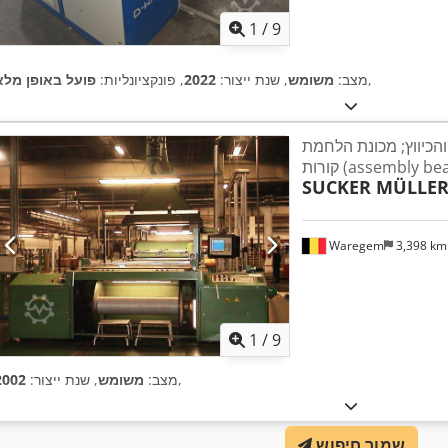
1
/
9
,
מצב:
משומש
, שנת ייצור:
2022
, פונקציונליות:
פועל באופן מלא
והכיווץ; מכונת הלחמת
(assembly beamer)
SUCKER MÜLLE
Waregem
3,398 k
1
/
9
,
מצב:
משומש
, שנת ייצור:
2002
שמור חיפוש