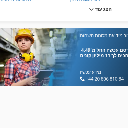
הצג עוד
הקש על ציר
מכונת סגן 200 מ מ
הרכבה על המעקה
מכונת עבודה מתכת
לחץ על מסגרת
ר מיד את מכונות השחזה
מכונת שחיקה של האגף השן
מאכיל מכונה
כים לך
11 מיליון קונים
מידע עכשיו
+44 20 806 810 84