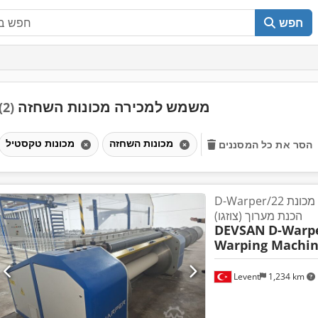
חפש
משמש למכירה מכונות השחזה
(2)
מכונות השחזה
מכונות טקסטיל
הסר את כל המסננים
D-Warper/22 מכונת הלחמה ישירה – מכונת
הכנת מערוך (צוזגו)
DEVSAN
D-Warpe
Warping Machi
Levent
1,234 km