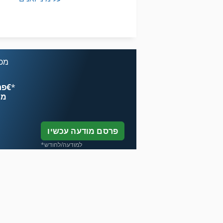
שסתום Dn 50
מכונת כביסה ומכונת כביסה תעשיית תוכן 30 ק ג
שעועית עם פרוסות המכונה
מכו
*
פרסם עכשיו החל מ־‏4.49 ‏€
מח
פרסם מודעה עכשיו
*למודעה/לחודש