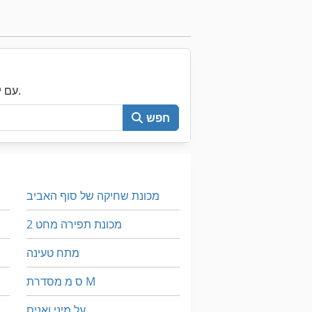
עכשיו חפש את כל Machineseeker עם יותר מ-200,000 מכונות יד שנייה.
חפש
מכונת שחיקה של סוף האביב
מכונת תפירה מחט 2
מתח טעינה
ס מ מסדרת M
על מיני ואנים