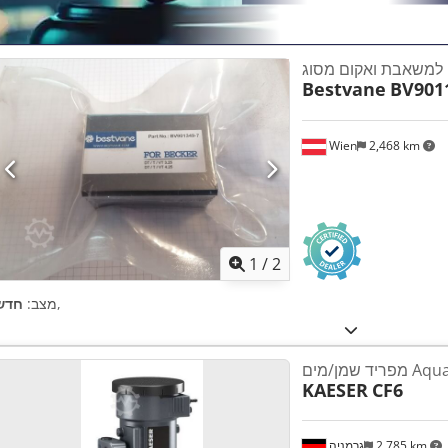
Bestvane
BV901
Wien
2,468 km
1
/
2
,
מצב:
חדש
Aquamat C
KAESER
CF6
2,785 km
גרמניה