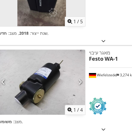
1
/
5
,
שנת ייצור:
2018
, מצב:
חדש
מאגר עיבוי
Festo
WA-1
Wiefelstede
3,274 
1
/
4
,
מצב:
משומש