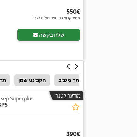
‏550 ‏€
EXW מחיר קבוע בתוספת מע"מ
בקש תמונות נוספות
שלח בקשה
שמן יותר מגניב
הקבינט שמן
תחז
מודעה קטנה
מפריד שמן/מים  Superplus
SP5
‏390 ‏€