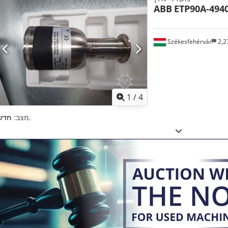
ABB
ETP90A-494
Székesfehérvár
2,2
1
/
4
,
מצב:
חדש