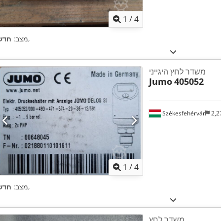
1
/
4
,
מצב:
חדש
משדר לחץ היגייני
Jumo
405052
Székesfehérvár
2,2
1
/
4
,
מצב:
חדש
משדר לחץ