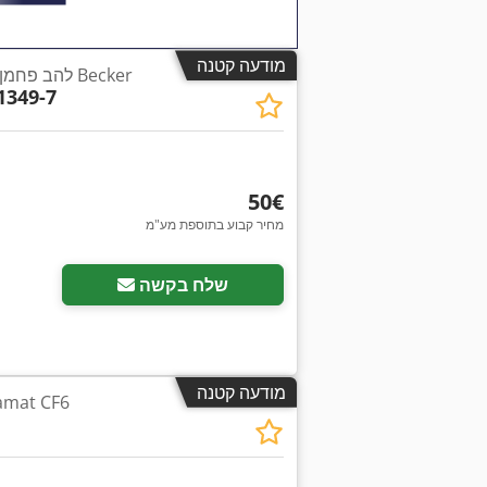
מודעה קטנה
להב פחמן למשאבת ואקום מסוג Becker
1349-7
‏50 ‏€
מחיר קבוע בתוספת מע"מ
בקש תמונות נוספות
שלח בקשה
מודעה קטנה
מפריד שמן/מים F6