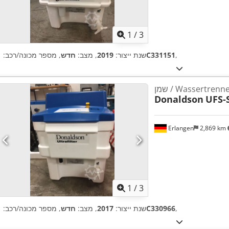
1
/
3
,
1C331151
שנת ייצור:
2019
, מצב:
חדש
, מספר מכונה/רכב:
Wassertrenner Ul
Donaldson
UFS-
Erlangen
2,869 km
1
/
3
,
1C330966
שנת ייצור:
2017
, מצב:
חדש
, מספר מכונה/רכב: