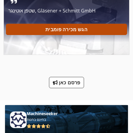
יד ידית אגרוף
שטפן אוטינגר, Gläsener + Schmitt GmbH
לחץ על הפינה
לחץ על השק
הגש מכירה פומבית
לחץ על מסגרת
לחצו על הכלי בלם
מחרטה עץ עם כלים ואביזרים
מתח טעינה
פרסם כאן
עבודה סל
עגורן עם זרוע
עגלות יד
Machineseeker
בחינם בחנות
עגלת יד