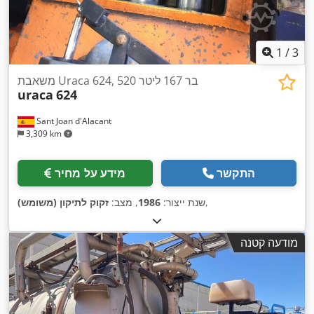
1
/
3
משאבת Uraca 624, 520 בר 167 ליטר
uraca
624
Sant Joan d'Alacant
3,309 km
התקשר
מידע על מחיר
,
שנת ייצור:
1986
, מצב:
זקוק לתיקון (משומש)
מודעה קטנה