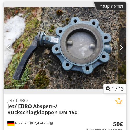
מודעה קטנה
1
/
13
Jet/ EBRO
Jet/ EBRO
Absperr-/
Rückschlagklappen DN 150
‏50 ‏€
Nordrach
2,969 km