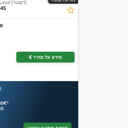
צנטריפוגה של Alpha Laval (דקנטר)
 45
מידע על מחיר
מ
*
פרסם עכשיו החל מ־‏4.49 ‏€
מח