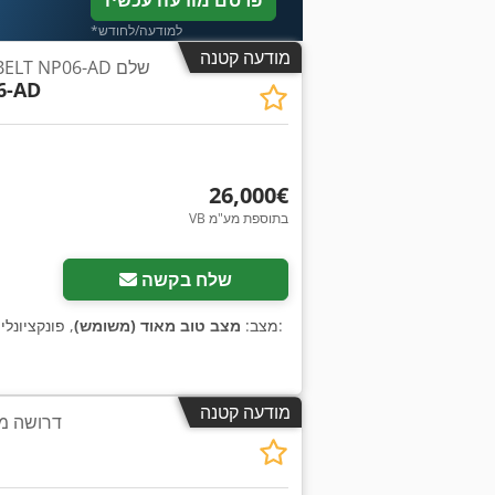
פרסם מודעה עכשיו
*למודעה/לחודש
מודעה קטנה
מכבש רצועה MONOBELT NP06-AD שלם
6-AD
‏26,000 ‏€
VB בתוספת מע"מ
שלח בקשה
, מספר מכונה/רכב:
, מצב:
מצב טוב מאוד (משומש)
, פונקציונלי
מודעה קטנה
דרושה מע