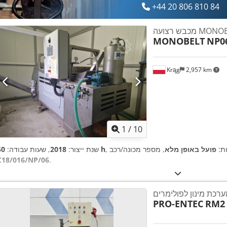
+44 20 806 810 84
MONOBELT
NP0
Krąg
2,957 km
1
/
10
ות:
פועל באופן מלא
50 h
שנת ייצור:
2018
, שעות עבודה:
C18/016/NP/06
,
רכת מינון לפולימרים
PRO-ENTEC
RM2