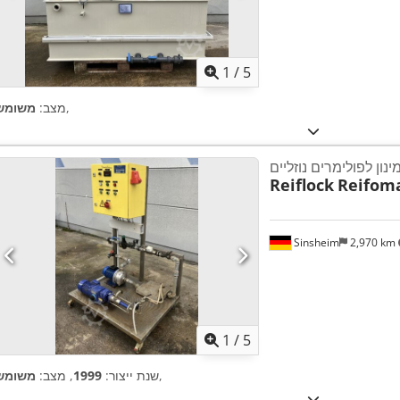
1
/
5
,
מצב:
משומש
נון לפולימרים נוזליים
Reiflock
Reifoma
Sinsheim
2,970 km
1
/
5
,
שנת ייצור:
1999
, מצב:
משומש