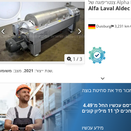
Alfa Laval
Aldec
Duisburg
3,231 km
1
/
3
,
שנת ייצור:
2021
, מצב:
משומש
כור מיד את סחיטת בוצה
כים לך
11 מיליון קונים
מידע עכשיו