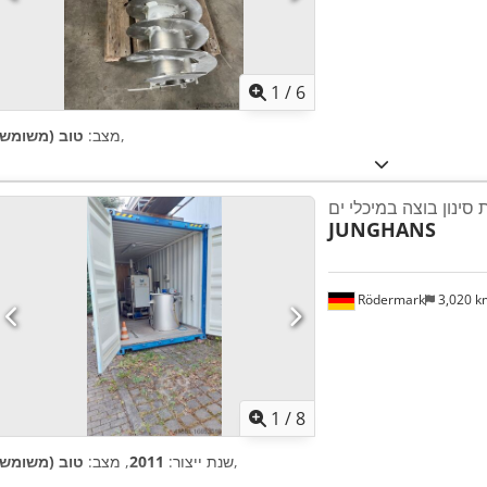
1
/
6
,
מצב:
טוב (משומש)
סינון בוצה במיכלי ים
JUNGHANS
Rödermark
3,020 
1
/
8
,
שנת ייצור:
2011
, מצב:
טוב (משומש)