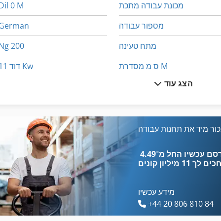
מכונת עבודה מתכת
Dil 0 M
מספור עבודה
German
מתח טעינה
Ng 200
ס מ מסדרת M
דוד 11 Kw
הצג עוד
עבודה המלתחה
דכ טנק פא-200
עבודה מספר
הקש על לחמניות
עבודה סל
חד קרן קטן 3
ור מיד את תחנות עבודה
עבודה פלך
טבלת עבודה שרה
כים לך
11 מיליון קונים
מידע עכשיו
+44 20 806 810 84