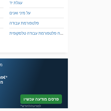
עגלת יד
על מיני ואנים
פלטפורמת עבודה
שנוסח פלטפורמת עבודה טלסקופית
תרגיל יד
תרגיל יד חוט
מכ
*
פרסם עכשיו החל מ־‏4.49 ‏€
מח
פרסם מודעה עכשיו
*למודעה/לחודש