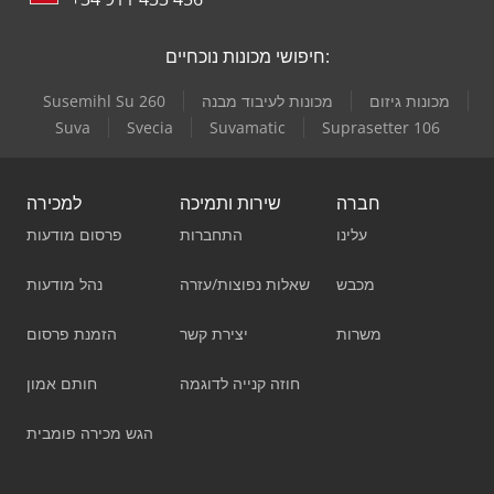
חיפושי מכונות נוכחיים:
מכונות גיזום
מכונות לעיבוד מבנה
Susemihl Su 260
Suva
Svecia
Suvamatic
Suprasetter 106
חברה
שירות ותמיכה
למכירה
עלינו
התחברות
פרסום מודעות
מכבש
שאלות נפוצות/עזרה
נהל מודעות
משרות
יצירת קשר
הזמנת פרסום
חוזה קנייה לדוגמה
חותם אמון
הגש מכירה פומבית