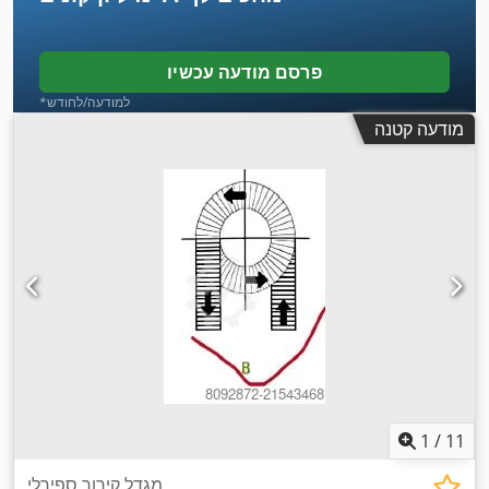
פרסם מודעה עכשיו
*למודעה/לחודש
מודעה קטנה
1
/
11
מגדל קירור ספירלי