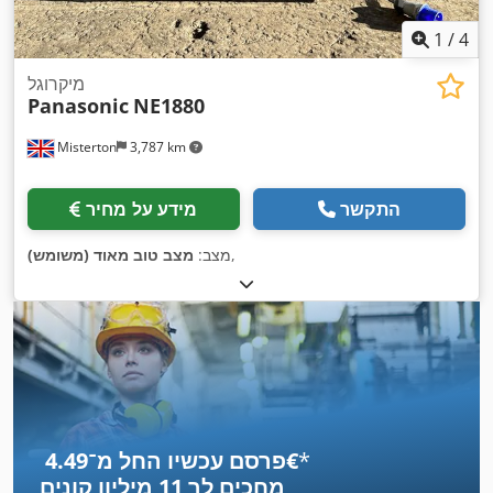
1
/
4
מיקרוגל
Panasonic
NE1880
Misterton
3,787 km
התקשר
מידע על מחיר
,
מצב:
מצב טוב מאוד (משומש)
*
פרסם עכשיו החל מ־‏4.49 ‏€
מחכים לך
11 מיליון קונים