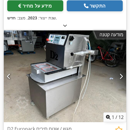
התקשר
מידע על מחיר
,
שנת ייצור:
2023
, מצב:
חדש
מודעה קטנה
1
/
12
D2 Europack מגש / אוטם סירים