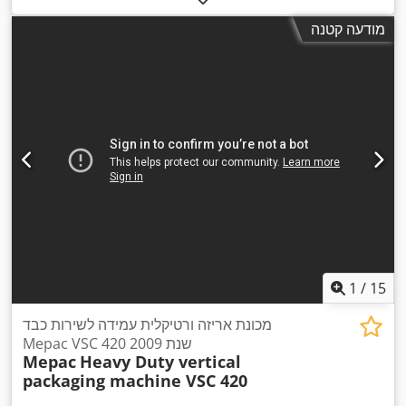
מודעה קטנה
1
/
15
מכונת אריזה ורטיקלית עמידה לשירות כבד
Mepac VSC 420 שנת 2009
Mepac
Heavy Duty vertical
packaging machine VSC 420