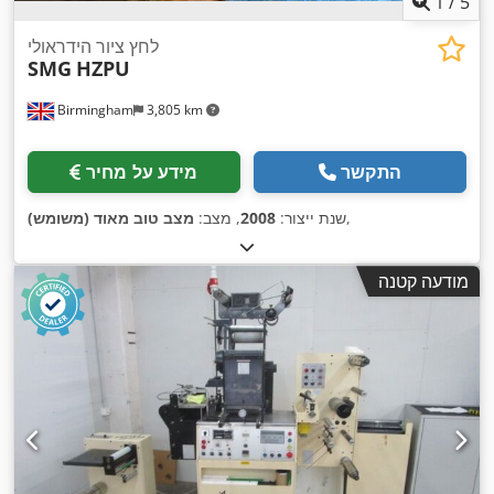
1
/
5
לחץ ציור הידראולי
SMG
HZPU
Birmingham
3,805 km
התקשר
מידע על מחיר
,
שנת ייצור:
2008
, מצב:
מצב טוב מאוד (משומש)
מודעה קטנה