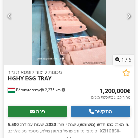
1
/
6
מכונות לייצור קופסאות נייר
HGHY
EGG TRAY
‏1,200,000 ‏€
Bátonyterenye
2,275 km
מחיר קבוע בתוספת מע"מ
התקשר
פנה
,
5,500 h
מצב:
כמו חדש (משומש)
, שנת ייצור:
2020
, שעות עבודה:
XZHGB50-
, מספר מכונה/רכב:
פונקציונליות:
פועל באופן מלא
,
, ציוד:
תיעוד / מדריך
12050