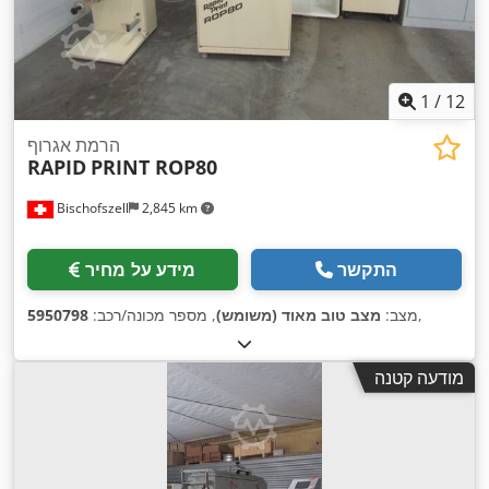
1
/
12
הרמת אגרוף
RAPID
PRINT ROP80
Bischofszell
2,845 km
התקשר
מידע על מחיר
,
מצב:
מצב טוב מאוד (משומש)
, מספר מכונה/רכב:
5950798
מודעה קטנה