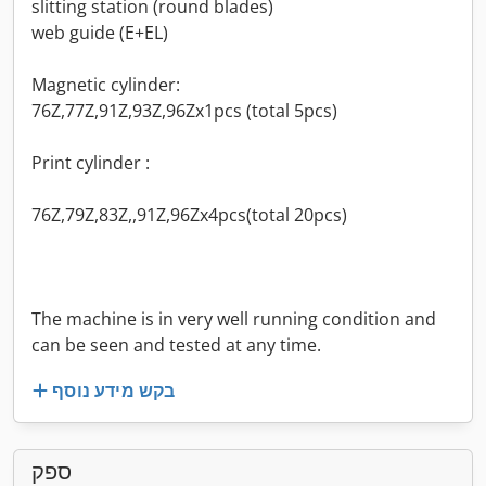
slitting station (round blades)
web guide (E+EL)
Magnetic cylinder:
76Z,77Z,91Z,93Z,96Zx1pcs (total 5pcs)
Print cylinder :
76Z,79Z,83Z,,91Z,96Zx4pcs(total 20pcs)
The machine is in very well running condition and
can be seen and tested at any time.
בקש מידע נוסף
ספק