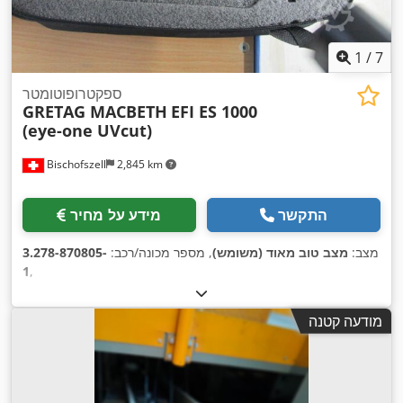
1
/
7
ספקטרופוטומטר
GRETAG MACBETH
EFI ES 1000
(eye-one UVcut)
Bischofszell
2,845 km
התקשר
מידע על מחיר
מצב:
מצב טוב מאוד (משומש)
, מספר מכונה/רכב:
3.278-870805-
1
,
מודעה קטנה