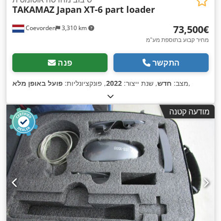
TAKAMAZ Japan
XT-6 part loader
‏73,500 ‏€
Coevorden
3,310 km
מחיר קבוע בתוספת מע"מ
התקשר
פנה
,
מצב:
חדש
, שנת ייצור:
2022
, פונקציונליות:
פועל באופן מלא
מודעה קטנה