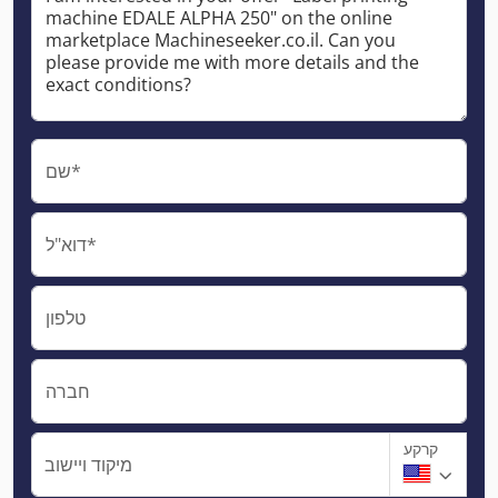
שם*
דוא"ל*
טלפון
חברה
קרקע
מיקוד ויישוב