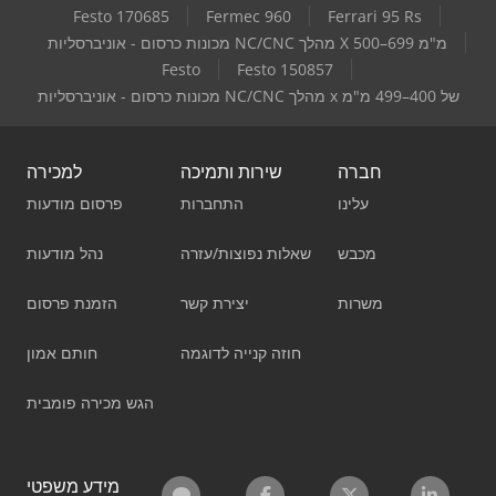
Festo 170685
Fermec 960
Ferrari 95 Rs
מכונות כרסום - אוניברסליות NC/CNC מהלך X 500–699 מ"מ
Festo
Festo 150857
מכונות כרסום - אוניברסליות NC/CNC מהלך x של 400–499 מ"מ
חברה
שירות ותמיכה
למכירה
עלינו
התחברות
פרסום מודעות
מכבש
שאלות נפוצות/עזרה
נהל מודעות
משרות
יצירת קשר
הזמנת פרסום
חוזה קנייה לדוגמה
חותם אמון
הגש מכירה פומבית
מידע משפטי