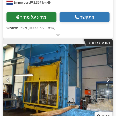
Emmeloord
3,367 km
התקשר
מידע על מחיר
,
שנת ייצור:
2009
, מצב:
משומש
מודעה קטנה