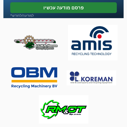
כיסוי העיתונות
פרסם מודעה עכשיו
כלי רכב
*למודעה/לחודש
לחץ על מסגרת
לחצו על הכלי בלם
לת 16 קיי 20
מחרטה עץ עם כלים ואביזרים
מתח טעינה
עבודה מספר
עבודה סל
עבודה פלך
עגורן עם זרוע