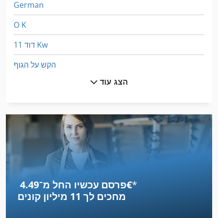
German
O K
דוד 11 Kw
הקש על הגוף
הצג עוד
הקש על הרצפה
הקש על לחמניות
הקש על ציר
הרכבה על המעקה
חד קרן קטן
*
פרסם עכשיו החל מ־‏4.49 ‏€
חד קרן קטן 3
מחכים לך
11 מיליון קונים
כבל מיני גרעין מערכת