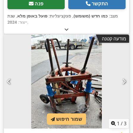
התקשר
פנה
מצב:
כמו חדש (משומש)
, פונקציונליות:
פועל באופן מלא
, שנת
,
ייצור:
2024
מודעה קטנה
שמור חיפוש
1
/
3