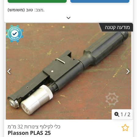
,
מצב:
טוב (משומש)
מודעה קטנה
1
/
2
כלי לקילוף צינורות 32 מ"מ
Plasson
PLAS 25