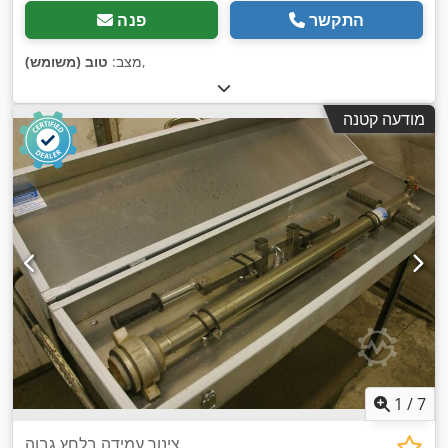
התקשר
פנה
,
מצב:
טוב (משומש)
מודעה קטנה
1
/
7
צינור עמידה בלחץ גבוה