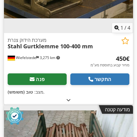
1
/
4
מערכת הידוק צנרת
Stahl
Gurtklemme 100-400 mm
‏450 ‏€
Wiefelstede
3,275 km
מחיר קבוע בתוספת מע"מ
התקשר
פנה
,
מצב:
טוב (משומש)
מודעה קטנה