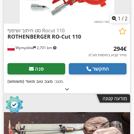
1
/
2
סט חיתוך ושיפוף Rocut 110
ROTHENBERGER
RO-Cut 110
‏294 ‏€
Wymysłów
2,701 km
מחיר קבוע בתוספת מע"מ
התקשר
פנה
,
מצב:
מצב טוב מאוד (משומש)
מודעה קטנה