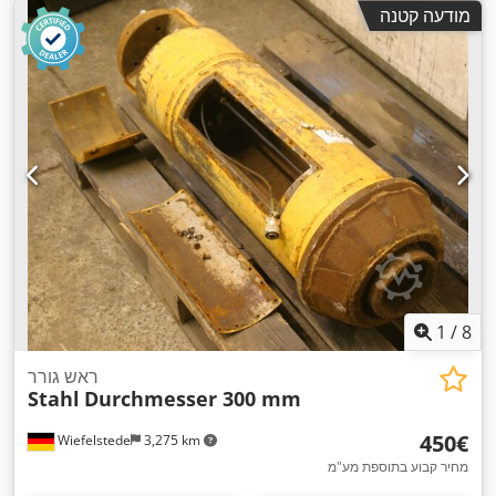
מודעה קטנה
1
/
8
ראש גורר
Stahl
Durchmesser 300 mm
‏450 ‏€
Wiefelstede
3,275 km
מחיר קבוע בתוספת מע"מ