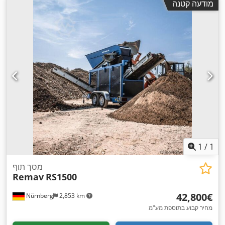
מודעה קטנה
1
/
1
מסך תוף
Remav
RS1500
‏42,800 ‏€
Nürnberg
2,853 km
מחיר קבוע בתוספת מע"מ