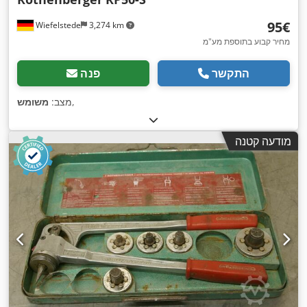
‏95 ‏€
Wiefelstede
3,274 km
מחיר קבוע בתוספת מע"מ
התקשר
פנה
,
מצב:
משומש
מודעה קטנה