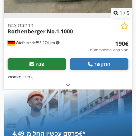
1
/
5
הרחבת צבת
Rothenberger
No.1.1000
‏190 ‏€
Wiefelstede
3,274 km
מחיר קבוע בתוספת מע"מ
התקשר
פנה
,
מצב:
משומש
*
פרסם עכשיו החל מ־‏4.49 ‏€