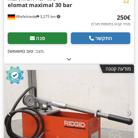
elomat
maximal 30 bar
‏250 ‏€
Wiefelstede
3,275 km
מחיר קבוע בתוספת מע"מ
התקשר
פנה
,
מצב:
טוב (משומש)
מודעה קטנה