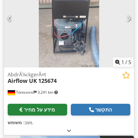
1
/
5
AbdrÃ¼ckgerÃ¤t
Airflow UK
125674
Tönisvorst
3,241 km
התקשר
מידע על מחיר
,
מצב:
משומש