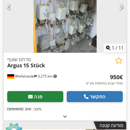
1
/
11
מדחס שוטף
Argus
15 Stück
‏950 ‏€
Wiefelstede
3,275 km
מחיר קבוע בתוספת מע"מ
התקשר
פנה
,
מצב:
טוב (משומש)
מודעה קטנה