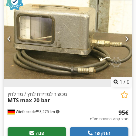
1
/
6
מכשיר למדידת לחץ / מד לחץ
MTS
max 20 bar
‏95 ‏€
Wiefelstede
3,275 km
מחיר קבוע בתוספת מע"מ
התקשר
פנה