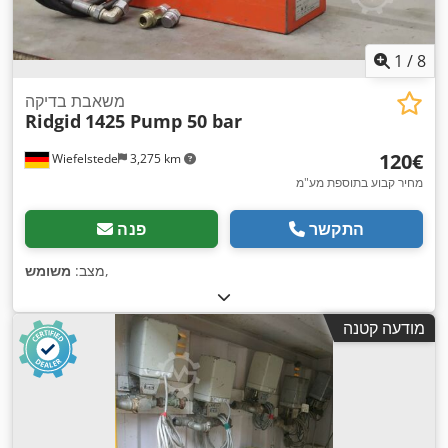
1
/
8
משאבת בדיקה
Ridgid
1425 Pump 50 bar
‏120 ‏€
Wiefelstede
3,275 km
מחיר קבוע בתוספת מע"מ
התקשר
פנה
,
מצב:
משומש
מודעה קטנה