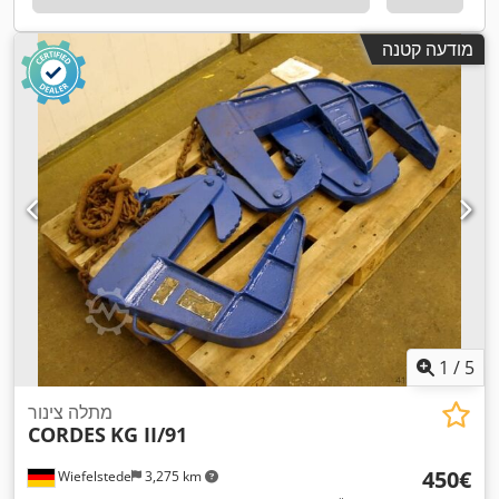
מודעה קטנה
1
/
5
מתלה צינור
CORDES
KG II/91
‏450 ‏€
Wiefelstede
3,275 km