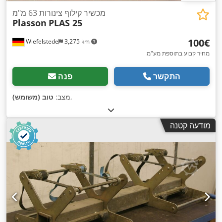
מכשיר קילוף צינורות 63 מ"מ
Plasson
PLAS 25
‏100 ‏€
Wiefelstede
3,275 km
מחיר קבוע בתוספת מע"מ
התקשר
פנה
,
מצב:
טוב (משומש)
מודעה קטנה