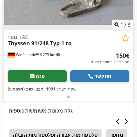
1
/
8
וו מנוף AS
Thyssen
91/248 Typ 1 to
‏150 ‏€
Wiefelstede
3,275 km
מחיר קבוע בתוספת מע"מ
התקשר
פנה
,
שנת ייצור:
1991
, מצב:
טוב (משומש)
גלה מכונות משומשות נוספות
מחפר
פלטפורמות עבודה ופלטפורמות הובלה
ט