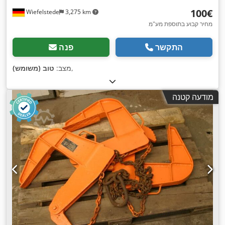
‏100 ‏€
Wiefelstede
3,275 km
מחיר קבוע בתוספת מע"מ
התקשר
פנה
,
מצב:
טוב (משומש)
מודעה קטנה