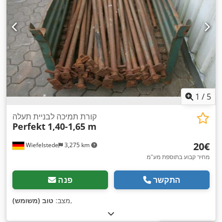
1
/
5
קורת תמיכה לבניית תעלה
Perfekt
1,40-1,65 m
‏20 ‏€
Wiefelstede
3,275 km
מחיר קבוע בתוספת מע"מ
התקשר
פנה
,
מצב:
טוב (משומש)