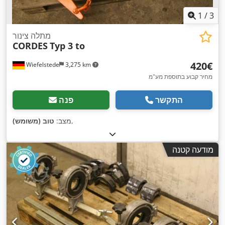
1
/
3
מתלה צינור
CORDES
Typ 3 to
‏420 ‏€
Wiefelstede
3,275 km
מחיר קבוע בתוספת מע"מ
התקשר
פנה
,
מצב:
טוב (משומש)
מודעה קטנה