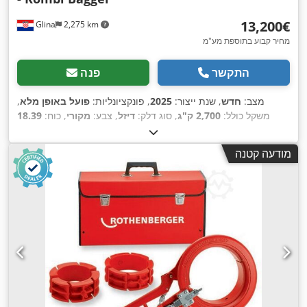
‏13,200 ‏€
Glina
2,275 km
מחיר קבוע בתוספת מע"מ
התקשר
פנה
מצב:
חדש
, שנת ייצור:
2025
, פונקציונליות:
פועל באופן מלא
,
משקל כולל:
2,700 ק"ג
, סוג דלק:
דיזל
, צבע:
מקורי
, כוח:
18.39
, משקל טעינה מרבי:
Perkins
, יצרן מנועים:
קילוואט (25.00 כ"ס)
, מתלה:
אחר
,
4x4
1,000 ק"ג
, סוג תמסורת:
אוטומטי
, תצורת סרן:
מודעה קטנה
מצב הצמיגים:
100 אחוז
, מספר מושבים:
1
, בלמים:
אחר
, עוצמת
הרמה:
1,000 ק"ג/מ'
, נפח הכף:
1 מ"ק
, רוחב כף חפירה:
360 מ"מ
,
דרגת פליטה:
יורו 5
, ציוד:
איסוף אחורי, את חפירה סטנדרטית,
בקרת שיוט, הידראוליקה, הידראוליקה של גריפר, הנעה בכל
הגלגלים, מחשב רכב, מנוף, פטיש הידרולי, פנסים נוספים,
קְלָפוֹת מַזְלֵג (forks for pallets), רמת רעש נמוכה, שלדה
,
מתכווננת, תא נהג