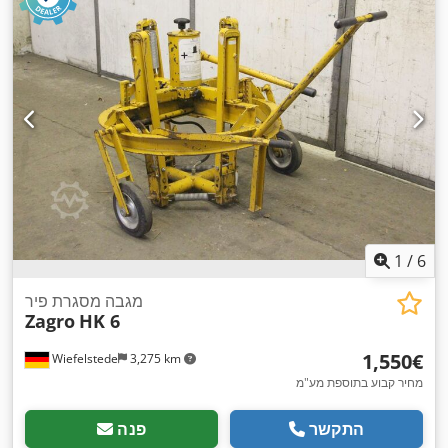
1
/
6
מגבה מסגרת פיר
Zagro
HK 6
‏1,550 ‏€
Wiefelstede
3,275 km
מחיר קבוע בתוספת מע"מ
התקשר
פנה