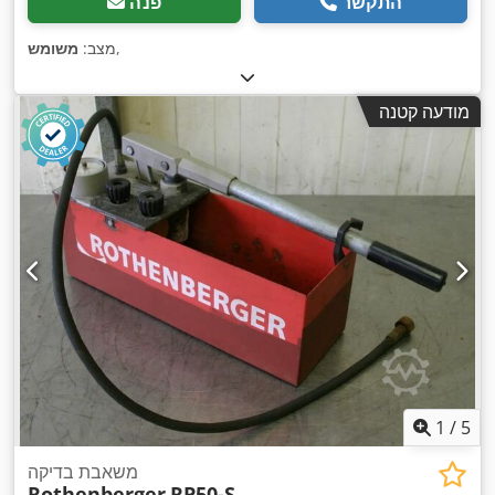
התקשר
פנה
,
מצב:
משומש
מודעה קטנה
1
/
5
משאבת בדיקה
Rothenberger
RP50-S