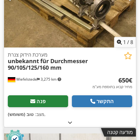
1
/
8
מערכת הידוק צנרת
unbekannt
für Durchmesser
90/105/125/160 mm
‏650 ‏€
Wiefelstede
3,275 km
מחיר קבוע בתוספת מע"מ
התקשר
פנה
,
מצב:
טוב (משומש)
מודעה קטנה