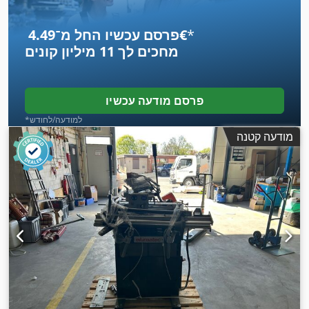
*
פרסם עכשיו החל מ־‏4.49 ‏€
מחכים לך
11 מיליון קונים
פרסם מודעה עכשיו
*למודעה/לחודש
מודעה קטנה