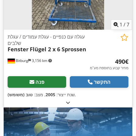
1
/
7
עגלה עם כנפיים - עגלת עמודים / עגלת
שלבים
Fenster
Flügel 2 x 6 Sprossen
‏490 ‏€
Bitburg
3,156 km
מחיר קבוע בתוספת מע"מ
התקשר
פנה
,
שנת ייצור:
2005
, מצב:
טוב (משומש)