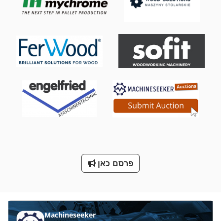
מכונת כביסה ומכונת כביסה תעשיית תוכן 30 ק ג
מכונת לישה של בצק
מכונת סגן 200 מ מ
מכונת עבודה מתכת
מכונת תפירה מחט 2
מכשור לייצור בירה מיני
מתח טעינה
ס מ מסדרת M
פרסם כאן
על מיני ואנים
שואב אבק נייד
Machineseeker