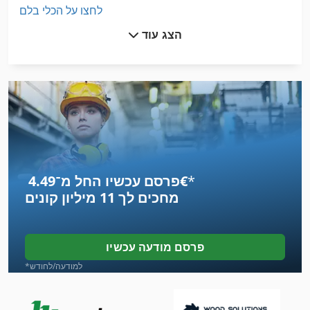
לחצו על הכלי בלם
הצג עוד
מאכיל מכונה
מחרטה עץ עם כלים ואביזרים
מיץ נייד לעיתונות
מכונה זילוף
מכונה יד
*
פרסם עכשיו החל מ־‏4.49 ‏€
מכונה לייצור בירה
מחכים לך
11 מיליון קונים
מכונה משולבת
מכוניות
פרסם מודעה עכשיו
מכוניות מחוץ לכביש
*למודעה/לחודש
מכונת חיתוך-Off