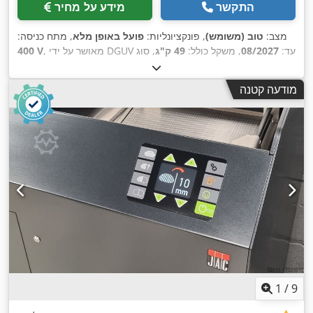
התקשר
מידע על מחיר
מצב:
טוב (משומש)
, פונקציונליות:
פועל באופן מלא
, מתח כניסה:
, מאושר על ידי DGUV עד:
08/2027
, משקל כולל:
49 ק"ג
, סוג
400 V
זרם כניסה:
תלת פאזי
, תדירות כניסה:
50 הרץ
, שנת שיפוץ אחרונה:
2023
,
מודעה קטנה
1
/
9