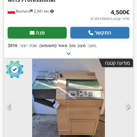
‏4,500 ‏€
Bachórz
2,341 km
מחיר קבוע בתוספת מע"מ
התקשר
פנה
,
מצב:
מצב טוב מאוד (משומש)
, שנת ייצור:
2016
מודעה קטנה