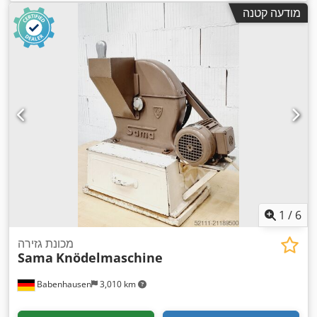
,
24 V
כולל:
1,420 מ"מ
, גובה כולל:
1,700 מ"מ
, מתח בקרה:
מודעה קטנה
תדירות כניסה:
50 הרץ
, דרישת גובה:
1,700 מ"מ
, דרישת שטח
,
אורך:
1,500 מ"מ
, רוחב נדרש:
1,420 מ"מ
1
/
6
מכונת גזירה
Sama
Knödelmaschine
Babenhausen
3,010 km