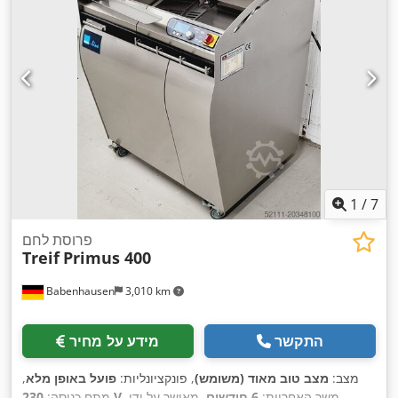
1
/
7
פרוסת לחם
Treif
Primus 400
Babenhausen
3,010 km
התקשר
מידע על מחיר
מצב:
מצב טוב מאוד (משומש)
, פונקציונליות:
פועל באופן מלא
,
, משך האחריות:
6 חודשים
, מאושר על ידי
230 V
מתח כניסה: