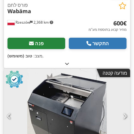
פורס לחם
Wabäma
‏600 ‏€
Rzeszów
2,368 km
מחיר קבוע בתוספת מע"מ
התקשר
פנה
,
מצב:
טוב (משומש)
מודעה קטנה