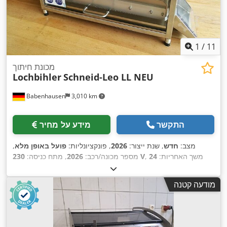
1
/
11
מכונת חיתוך
Lochbihler
Schneid-Leo LL NEU
Babenhausen
3,010 km
התקשר
מידע על מחיר
מצב:
חדש
, שנת ייצור:
2026
, פונקציונליות:
פועל באופן מלא
,
, משך האחריות:
24
230 V
מספר מכונה/רכב:
2026
, מתח כניסה:
, מאושר על ידי DGUV עד:
07/2028
, סוג זרם כניסה:
מזגן
,
חודשים
אורך כולל:
440 מ"מ
, רוחב כולל:
1,700 מ"מ
, גובה כולל:
470 מ"מ
,
מודעה קטנה
, תדירות כניסה:
50 הרץ
, דרישת גובה:
470 מ"מ
,
24 V
מתח בקרה:
,
דרישת שטח אורך:
440 מ"מ
, רוחב נדרש:
1,700 מ"מ