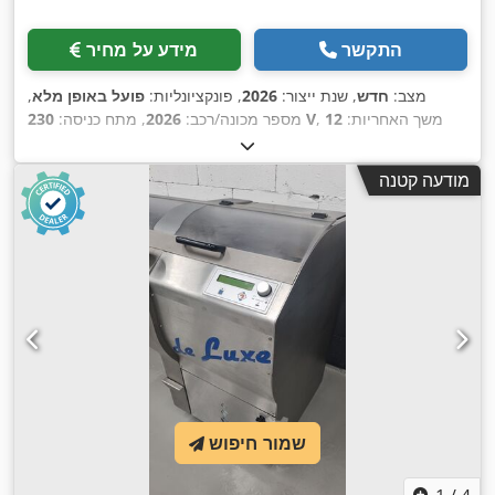
התקשר
מידע על מחיר
מצב:
חדש
, שנת ייצור:
2026
, פונקציונליות:
פועל באופן מלא
,
, משך האחריות:
12
230 V
מספר מכונה/רכב:
2026
, מתח כניסה:
, מאושר על ידי DGUV עד:
07/2027
, רוחב חיתוך (מקס.):
חודשים
20 מ"מ
, סוג זרם כניסה:
מזגן
, אורך כולל:
700 מ"מ
, רוחב כולל:
800
מודעה קטנה
, הספק נומינלי:
1
24 V
מ"מ
, גובה כולל:
1,195 מ"מ
, מתח בקרה:
קילוואט (1.36 כ"ס)
, תדירות כניסה:
50 הרץ
, דרישת גובה:
1,195
,
מ"מ
, דרישת שטח אורך:
700 מ"מ
, רוחב נדרש:
800 מ"מ
שמור חיפוש