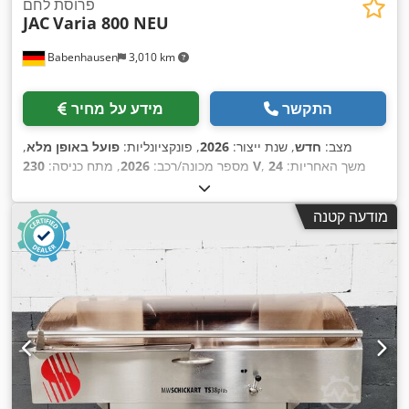
פרוסת לחם
JAC
Varia 800 NEU
Babenhausen
3,010 km
התקשר
מידע על מחיר
מצב:
חדש
, שנת ייצור:
2026
, פונקציונליות:
פועל באופן מלא
,
, משך האחריות:
24
230 V
מספר מכונה/רכב:
2026
, מתח כניסה:
, מאושר על ידי DGUV עד:
08/2027
, רוחב כולל:
790 מ"מ
,
חודשים
גובה כולל:
1,080 מ"מ
, הספק נומינלי:
1 קילוואט (1.36 כ"ס)
,
מודעה קטנה
תדירות כניסה:
50 הרץ
, דרישת גובה:
1,080 מ"מ
, רוחב נדרש:
790
,
מ"מ