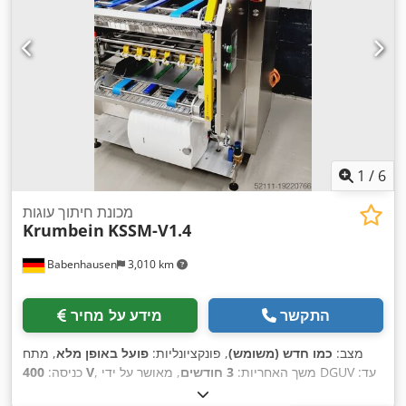
1
/
6
מכונת חיתוך עוגות
Krumbein
KSSM-V1.4
Babenhausen
3,010 km
התקשר
מידע על מחיר
מצב:
כמו חדש (משומש)
, פונקציונליות:
פועל באופן מלא
, מתח
, מאושר על ידי DGUV עד:
, משך האחריות:
3 חודשים
400 V
כניסה:
08/2027
, סוג זרם כניסה:
תלת פאזי
, אורך כולל:
1,500 מ"מ
, רוחב