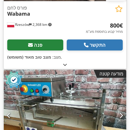
פורס לחם
Wabama
‏800 ‏€
Rzeszów
2,368 km
מחיר קבוע בתוספת מע"מ
התקשר
פנה
,
מצב:
מצב טוב מאוד (משומש)
מודעה קטנה