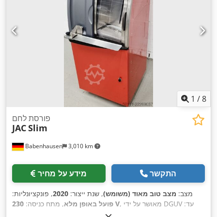
1
/
8
פורסת לחם
JAC
Slim
Babenhausen
3,010 km
התקשר
מידע על מחיר
מצב:
מצב טוב מאוד (משומש)
, שנת ייצור:
2020
, פונקציונליות:
, מאושר על ידי DGUV עד:
230 V
פועל באופן מלא
, מתח כניסה:
, תדירות כניסה:
24 V
08/2027
, סוג זרם כניסה:
מזגן
, מתח בקרה: