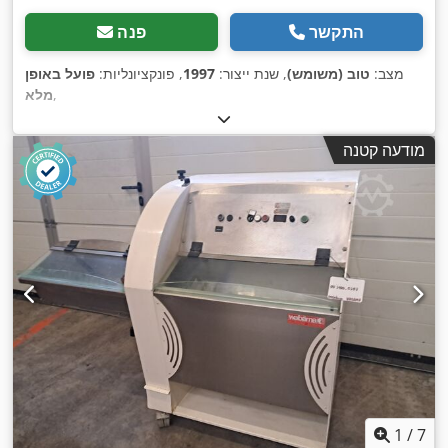
התקשר
פנה
מצב:
טוב (משומש)
, שנת ייצור:
1997
, פונקציונליות:
פועל באופן
,
מלא
מודעה קטנה
1
/
7