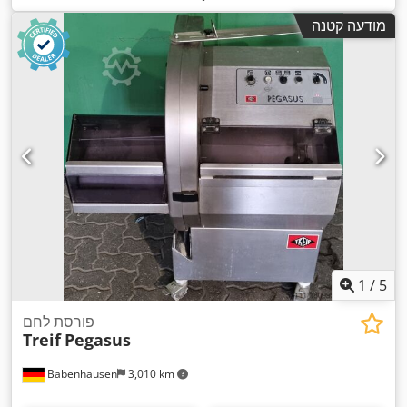
50 הרץ
, דרישת גובה:
1,434 מ"מ
, דרישת שטח אורך:
714 מ"מ
,
מודעה קטנה
,
רוחב נדרש:
603 מ"מ
1
/
5
פורסת לחם
Treif
Pegasus
Babenhausen
3,010 km