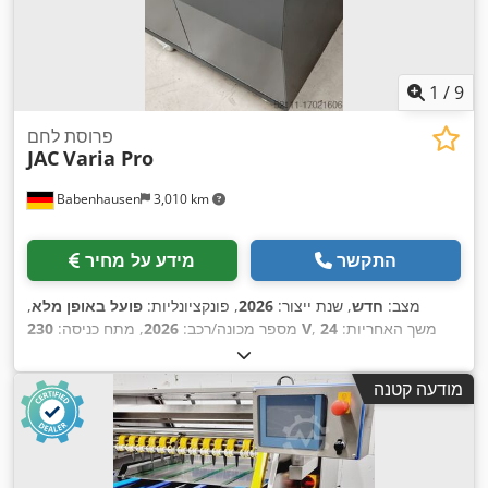
1
/
9
פרוסת לחם
JAC
Varia Pro
Babenhausen
3,010 km
התקשר
מידע על מחיר
מצב:
חדש
, שנת ייצור:
2026
, פונקציונליות:
פועל באופן מלא
,
, משך האחריות:
24
230 V
מספר מכונה/רכב:
2026
, מתח כניסה:
, מאושר על ידי DGUV עד:
08/2028
, רוחב חיתוך (מקס.):
חודשים
, הספק נומינלי:
1
24 V
30 מ"מ
, סוג זרם כניסה:
מזגן
, מתח בקרה:
מודעה קטנה
קילוואט (1.36 כ"ס)
, תדירות כניסה:
50 הרץ
, דרישת גובה:
1,080
,
מ"מ
, דרישת שטח אורך:
750 מ"מ
, רוחב נדרש:
790 מ"מ