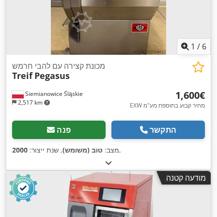
1
/
6
מכונת קצירה עם להבי חרמש
Treif
Pegasus
‏1,600 ‏€
Siemianowice Śląskie
2,517 km
EXW מחיר קבוע בתוספת מע"מ
התקשר
פנה
,
מצב:
טוב (משומש)
, שנת ייצור:
2000
מודעה קטנה