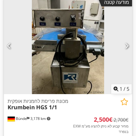
מודעה קטנה
1
/
5
מכונת פריסת לחמניות אופקית
Krumbein
HGS 1/1
‏2,500 ‏€
Bünde
3,178 km
‏2,700 ‏€
EXW מחיר קבוע לא ניתן להציג מע"מ
בנפרד