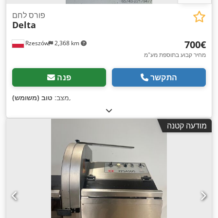
פורס לחם
Delta
‏700 ‏€
Rzeszów
2,368 km
מחיר קבוע בתוספת מע"מ
התקשר
פנה
,
מצב:
טוב (משומש)
מודעה קטנה