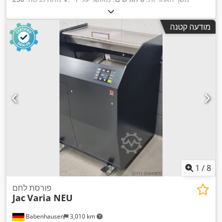
DGUV עד:
07/2027
, סוג זרם כניסה:
מזגן
, אורך כולל:
700 מ"מ
,
,
24 V
רוחב כולל:
800 מ"מ
, גובה כולל:
1,050 מ"מ
, מתח בקרה:
מודעה קטנה
תדירות כניסה:
50 הרץ
, דרישת גובה:
1,050 מ"מ
, דרישת שטח
,
אורך:
700 מ"מ
, רוחב נדרש:
800 מ"מ
1
/
8
פורסת לחם
Jac
Varia NEU
Babenhausen
3,010 km