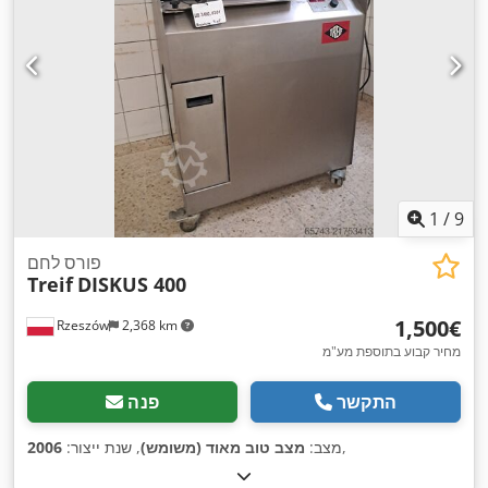
1
/
9
פורס לחם
Treif
DISKUS 400
‏1,500 ‏€
Rzeszów
2,368 km
מחיר קבוע בתוספת מע"מ
התקשר
פנה
,
מצב:
מצב טוב מאוד (משומש)
, שנת ייצור:
2006