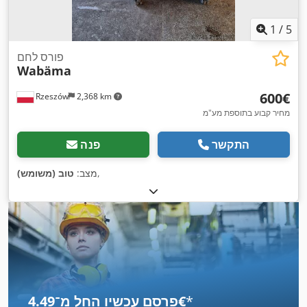
1
/
5
פורס לחם
Wabäma
‏600 ‏€
Rzeszów
2,368 km
מחיר קבוע בתוספת מע"מ
התקשר
פנה
,
מצב:
טוב (משומש)
*
פרסם עכשיו החל מ־‏4.49 ‏€