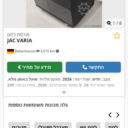
1
/
8
פורסת לחם
JAC
VARIA
Babenhausen
3,010 km
התקשר
מידע על מחיר
מצב:
חדש
, שנת ייצור:
2026
, פונקציונליות:
פועל באופן מלא
,
, משך האחריות:
24
230 V
מספר מכונה/רכב:
2026
, מתח כניסה:
, מאושר על ידי DGUV עד:
09/2027
, סוג זרם כניסה:
מזגן
,
חודשים
, הספק נומינלי:
1 קילוואט (1.36 כ"ס)
, תדירות
24 V
מתח בקרה:
כניסה:
50 הרץ
, דרישת גובה:
1,061 מ"מ
, דרישת שטח אורך:
746
גלה מכונות משומשות נוספות
,
מ"מ
, רוחב נדרש:
790 מ"מ
לחם
לחם ישן
מערבל ספירלי
תנורים
ת