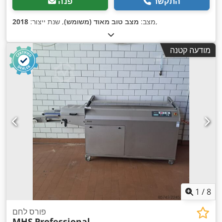
התקשר
פנה
,
מצב:
מצב טוב מאוד (משומש)
, שנת ייצור:
2018
מודעה קטנה
1
/
8
פורס לחם
MHS
Professional